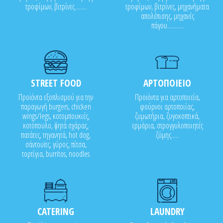
τροφίμων, βιτρίνες........
τροφίμων, βιτρίνες, μηχανήματα
απολέπισης, μηχανές
πάγου...........
STREET FOOD
ΑΡΤΟΠΟΙΕΙΟ
Προϊόντα εξοπλισμού για την
Προϊόντα για αρτοποιεία,
παραγωγή burgers, chicken
φούρνοι αρτοποιίας,
wings/legs, κοτομπουκιές,
ζυμωτήρια, ζυγοκοπτικά,
κοτόπουλο, ψητά σχάρας,
ερμάρια, στρογγυλοποιητές
πατάτες, τηγανητά, hot dog,
ζύμης.....
σάντουϊτς, γύρος, πίτσα,
τορτίγια, burritos, noodles
CATERING
LAUNDRY