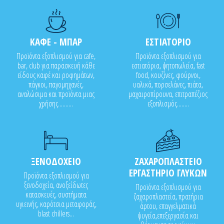
ΚΑΦΕ - ΜΠΑΡ
ΕΣΤΙΑΤΟΡΙΟ
Προϊόντα εξοπλισμού για cafe,
Προϊόντα εξοπλισμού για
bar, club για παρασκευή κάθε
εστιατόρια, ψητοπωλεία, fast
είδους καφέ και ροφημάτων,
food, κουζίνες, φούρνοι,
πάγκοι, παγομηχανές,
υαλικά, πορσελάνες, πιάτα,
αναλώσιμα και προϊόντα μιας
μαχαιροπίρουνα, επιτραπέζιος
χρήσης..........
εξοπλισμός........
ΞΕΝΟΔΟΧΕΙΟ
ΖΑΧΑΡΟΠΛΑΣΤΕΙΟ
ΕΡΓΑΣΤΗΡΙΟ ΓΛΥΚΩΝ
Προϊόντα εξοπλισμού για
ξενοδοχεία, ανοξείδωτες
Προϊόντα εξοπλισμού για
κατασκευές, συστήματα
ζαχαροπλαστεία, πρατήρια
υγιεινής, καρότσια μεταφοράς,
άρτου, επαγγελματικά
blast chillers...
ψυγεία,επεξεργασία και