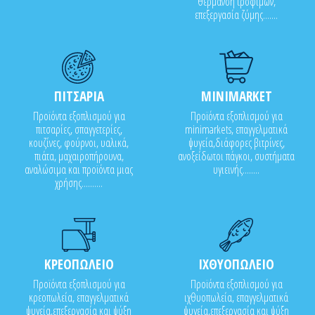
θέρμανση τροφίμων,
επεξεργασία ζύμης.......
ΠΙΤΣΑΡΙΑ
MINIMARKET
Προϊόντα εξοπλισμού για
Προϊόντα εξοπλισμού για
πιτσαρίες, σπαγγετερίες,
minimarkets, επαγγελματικά
κουζίνες, φούρνοι, υαλικά,
ψυγεία,διάφορες βιτρίνες,
πιάτα, μαχαιροπήρουνα,
ανοξείδωτοι πάγκοι, συστήματα
αναλώσιμα και προϊόντα μιας
υγιεινής........
χρήσης..........
ΚΡΕΟΠΩΛΕΙΟ
ΙΧΘΥΟΠΩΛΕΙΟ
Προϊόντα εξοπλισμού για
Προϊόντα εξοπλισμού για
κρεοπωλεία, επαγγελματικά
ιχθυοπωλεία, επαγγελματικά
ψυγεία,επεξεργασία και ψύξη
ψυγεία,επεξεργασία και ψύξη