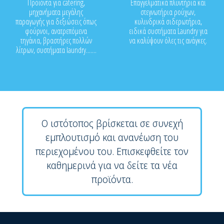
Προϊόντα για catering,
Επαγγελματικά πλυντήρια και
μηχανήματα μεγάλης
στεγνωτήρια ρούχων,
παραγωγής για δεξιώσεις όπως
κυλινδρικά σιδερωτήρια,
φούρνοι, ανατρεπόμενα
ειδικά συστήματα Laundry για
τηγάνια, βραστήρες πολλών
να καλύψουν όλες τις ανάγκες.
λίτρων, συστήματα laundry.......
Ο ιστότοπος βρίσκεται σε συνεχή
εμπλουτισμό και ανανέωση του
περιεχομένου του. Επισκεφθείτε τον
καθημερινά για να δείτε τα νέα
προϊόντα.