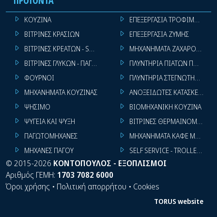
ΠΡΟΪΌΝΤΑ
ΚΟΥΖΙΝΑ
ΕΠΕΞΕΡΓΑΣΙΑ ΤΡΟΦΙΜΩΝ
ΒΙΤΡΙΝΕΣ ΚΡΑΣΙΩΝ
ΕΠΕΞΕΡΓΑΣΙΑ ΖΥΜΗΣ
ΒΙΤΡΙΝΕΣ ΚΡΕΑΤΩΝ - SUPER MARKET
ΜΗΧΑΝΗΜΑΤΑ ΖΑΧΑΡΟΠΛΑΣΤ
ΒΙΤΡΙΝΕΣ ΓΛΥΚΩΝ - ΠΑΓΩΤΩΝ
ΠΛΥΝΤΗΡΙΑ ΠΙΑΤΩΝ ΠΟΤΗΡΙ
ΦΟΥΡΝΟΙ
ΠΛΥΝΤΗΡΙΑ ΣΤΕΓΝΩΤΗΡΙΑ ΣΙ
ΜΗΧΑΝΗΜΑΤΑ ΚΟΥΖΙΝΑΣ
ΑΝΟΞΕΙΔΩΤΕΣ ΚΑΤΑΣΚΕΥΕΣ
ΨΗΣΙΜΟ
ΒΙΟΜΗΧΑΝΙΚΗ ΚΟΥΖΙΝΑ
ΨΥΓΕΙΑ ΚΑΙ ΨΥΞΗ
ΒΙΤΡΙΝΕΣ ΘΕΡΜΑΙΝΟΜΕΝΕΣ
ΠΑΓΩΤΟΜΗΧΑΝΕΣ
ΜΗΧΑΝΗΜΑΤΑ ΚΑΦΕ ΜΠΑΡ
ΜΗΧΑΝΕΣ ΠΑΓΟΥ
SELF SERVICE - TROLLEY - LI
©
2015-2026
ΚΟΝΤΟΠΟΥΛΟΣ - ΕΞΟΠΛΙΣΜΟΙ
Αριθμός ΓΕΜΗ:
1703 7082 6000
Όροι χρήσης
•
Πολιτική απορρήτου
•
Cookies
TORUS website