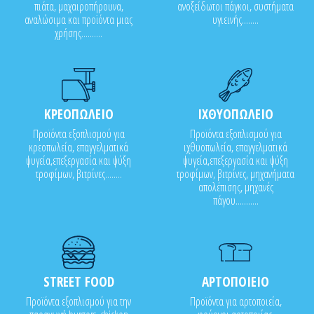
πιάτα, μαχαιροπήρουνα,
ανοξείδωτοι πάγκοι, συστήματα
αναλώσιμα και προϊόντα μιας
υγιεινής........
χρήσης..........
ΚΡΕΟΠΩΛΕΙΟ
ΙΧΘΥΟΠΩΛΕΙΟ
Προϊόντα εξοπλισμού για
Προϊόντα εξοπλισμού για
κρεοπωλεία, επαγγελματικά
ιχθυοπωλεία, επαγγελματικά
ψυγεία,επεξεργασία και ψύξη
ψυγεία,επεξεργασία και ψύξη
τροφίμων, βιτρίνες........
τροφίμων, βιτρίνες, μηχανήματα
απολέπισης, μηχανές
πάγου...........
STREET FOOD
ΑΡΤΟΠΟΙΕΙΟ
Προϊόντα εξοπλισμού για την
Προϊόντα για αρτοποιεία,