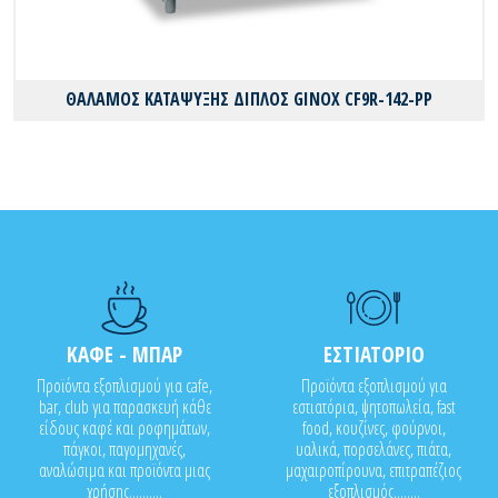
ΘΑΛΑΜΟΣ ΚΑΤΑΨΥΞΗΣ ΔΙΠΛΟΣ GINOX CF9R-142-PP
ΚΑΦΕ - ΜΠΑΡ
ΕΣΤΙΑΤΟΡΙΟ
Προϊόντα εξοπλισμού για cafe,
Προϊόντα εξοπλισμού για
bar, club για παρασκευή κάθε
εστιατόρια, ψητοπωλεία, fast
είδους καφέ και ροφημάτων,
food, κουζίνες, φούρνοι,
πάγκοι, παγομηχανές,
υαλικά, πορσελάνες, πιάτα,
αναλώσιμα και προϊόντα μιας
μαχαιροπίρουνα, επιτραπέζιος
χρήσης..........
εξοπλισμός........