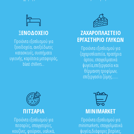
ΞΕΝΟΔΟΧΕΙΟ
ΖΑΧΑΡΟΠΛΑΣΤΕΙΟ
ΕΡΓΑΣΤΗΡΙΟ ΓΛΥΚΩΝ
Προϊόντα εξοπλισμού για
ξενοδοχεία, ανοξείδωτες
Προϊόντα εξοπλισμού για
κατασκευές, συστήματα
ζαχαροπλαστεία, πρατήρια
υγιεινής, καρότσια μεταφοράς,
άρτου, επαγγελματικά
blast chillers...
ψυγεία,επεξεργασία και
θέρμανση τροφίμων,
επεξεργασία ζύμης.......
ΠΙΤΣΑΡΙΑ
MINIMARKET
Προϊόντα εξοπλισμού για
Προϊόντα εξοπλισμού για
πιτσαρίες, σπαγγετερίες,
minimarkets, επαγγελματικά
κουζίνες, φούρνοι, υαλικά,
ψυγεία,διάφορες βιτρίνες,