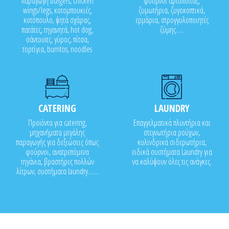
παραγωγή burgers, chicken
φούρνοι αρτοποιίας,
wings/legs, κοτομπουκιές,
ζυμωτήρια, ζυγοκοπτικά,
κοτόπουλο, ψητά σχάρας,
ερμάρια, στρογγυλοποιητές
πατάτες, τηγανητά, hot dog,
ζύμης.....
σάντουϊτς, γύρος, πίτσα,
τορτίγια, burritos, noodles
CATERING
LAUNDRY
Προϊόντα για catering,
Επαγγελματικά πλυντήρια και
μηχανήματα μεγάλης
στεγνωτήρια ρούχων,
παραγωγής για δεξιώσεις όπως
κυλινδρικά σιδερωτήρια,
φούρνοι, ανατρεπόμενα
ειδικά συστήματα Laundry για
τηγάνια, βραστήρες πολλών
να καλύψουν όλες τις ανάγκες.
λίτρων, συστήματα laundry.......