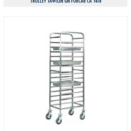
TROLLEY ΤΑΨΙΩΝ GN FORCAR CA 1478