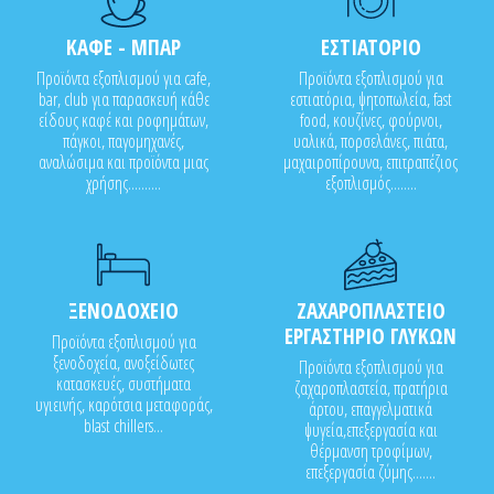
ΚΑΦΕ - ΜΠΑΡ
ΕΣΤΙΑΤΟΡΙΟ
Προϊόντα εξοπλισμού για cafe,
Προϊόντα εξοπλισμού για
bar, club για παρασκευή κάθε
εστιατόρια, ψητοπωλεία, fast
είδους καφέ και ροφημάτων,
food, κουζίνες, φούρνοι,
πάγκοι, παγομηχανές,
υαλικά, πορσελάνες, πιάτα,
αναλώσιμα και προϊόντα μιας
μαχαιροπίρουνα, επιτραπέζιος
χρήσης..........
εξοπλισμός........
ΞΕΝΟΔΟΧΕΙΟ
ΖΑΧΑΡΟΠΛΑΣΤΕΙΟ
ΕΡΓΑΣΤΗΡΙΟ ΓΛΥΚΩΝ
Προϊόντα εξοπλισμού για
ξενοδοχεία, ανοξείδωτες
Προϊόντα εξοπλισμού για
κατασκευές, συστήματα
ζαχαροπλαστεία, πρατήρια
υγιεινής, καρότσια μεταφοράς,
άρτου, επαγγελματικά
blast chillers...
ψυγεία,επεξεργασία και
θέρμανση τροφίμων,
επεξεργασία ζύμης.......