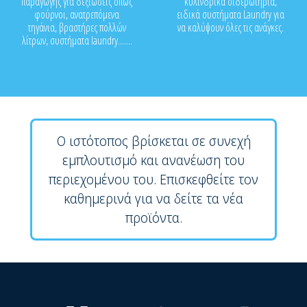
παραγωγής για δεξιώσεις όπως
κυλινδρικά σιδερωτήρια,
φούρνοι, ανατρεπόμενα
ειδικά συστήματα Laundry για
τηγάνια, βραστήρες πολλών
να καλύψουν όλες τις ανάγκες.
λίτρων, συστήματα laundry.......
Ο ιστότοπος βρίσκεται σε συνεχή
εμπλουτισμό και ανανέωση του
περιεχομένου του. Επισκεφθείτε τον
καθημερινά για να δείτε τα νέα
προϊόντα.