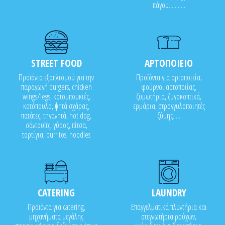
πάγου...........
STREET FOOD
ΑΡΤΟΠΟΙΕΙΟ
Προϊόντα εξοπλισμού για την
Προϊόντα για αρτοποιεία,
παραγωγή burgers, chicken
φούρνοι αρτοποιίας,
wings/legs, κοτομπουκιές,
ζυμωτήρια, ζυγοκοπτικά,
κοτόπουλο, ψητά σχάρας,
ερμάρια, στρογγυλοποιητές
πατάτες, τηγανητά, hot dog,
ζύμης.....
σάντουϊτς, γύρος, πίτσα,
τορτίγια, burritos, noodles
CATERING
LAUNDRY
Προϊόντα για catering,
Επαγγελματικά πλυντήρια και
μηχανήματα μεγάλης
στεγνωτήρια ρούχων,