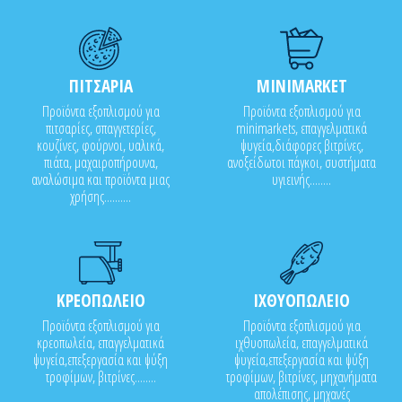
ΠΙΤΣΑΡΙΑ
MINIMARKET
Προϊόντα εξοπλισμού για
Προϊόντα εξοπλισμού για
πιτσαρίες, σπαγγετερίες,
minimarkets, επαγγελματικά
κουζίνες, φούρνοι, υαλικά,
ψυγεία,διάφορες βιτρίνες,
πιάτα, μαχαιροπήρουνα,
ανοξείδωτοι πάγκοι, συστήματα
αναλώσιμα και προϊόντα μιας
υγιεινής........
χρήσης..........
ΚΡΕΟΠΩΛΕΙΟ
ΙΧΘΥΟΠΩΛΕΙΟ
Προϊόντα εξοπλισμού για
Προϊόντα εξοπλισμού για
κρεοπωλεία, επαγγελματικά
ιχθυοπωλεία, επαγγελματικά
ψυγεία,επεξεργασία και ψύξη
ψυγεία,επεξεργασία και ψύξη
τροφίμων, βιτρίνες........
τροφίμων, βιτρίνες, μηχανήματα
απολέπισης, μηχανές