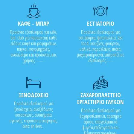
ΚΑΦΕ - ΜΠΑΡ
ΕΣΤΙΑΤΟΡΙΟ
Προϊόντα εξοπλισμού για cafe,
Προϊόντα εξοπλισμού για
bar, club για παρασκευή κάθε
εστιατόρια, ψητοπωλεία, fast
είδους καφέ και ροφημάτων,
food, κουζίνες, φούρνοι,
πάγκοι, παγομηχανές,
υαλικά, πορσελάνες, πιάτα,
αναλώσιμα και προϊόντα μιας
μαχαιροπίρουνα, επιτραπέζιος
χρήσης..........
εξοπλισμός........
ΞΕΝΟΔΟΧΕΙΟ
ΖΑΧΑΡΟΠΛΑΣΤΕΙΟ
ΕΡΓΑΣΤΗΡΙΟ ΓΛΥΚΩΝ
Προϊόντα εξοπλισμού για
ξενοδοχεία, ανοξείδωτες
Προϊόντα εξοπλισμού για
κατασκευές, συστήματα
ζαχαροπλαστεία, πρατήρια
υγιεινής, καρότσια μεταφοράς,
άρτου, επαγγελματικά
blast chillers...
ψυγεία,επεξεργασία και
θέρμανση τροφίμων,