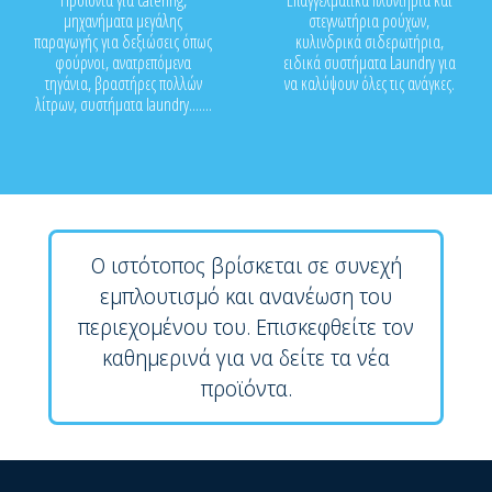
Προϊόντα για catering,
Επαγγελματικά πλυντήρια και
μηχανήματα μεγάλης
στεγνωτήρια ρούχων,
παραγωγής για δεξιώσεις όπως
κυλινδρικά σιδερωτήρια,
φούρνοι, ανατρεπόμενα
ειδικά συστήματα Laundry για
τηγάνια, βραστήρες πολλών
να καλύψουν όλες τις ανάγκες.
λίτρων, συστήματα laundry.......
Ο ιστότοπος βρίσκεται σε συνεχή
εμπλουτισμό και ανανέωση του
περιεχομένου του. Επισκεφθείτε τον
καθημερινά για να δείτε τα νέα
προϊόντα.