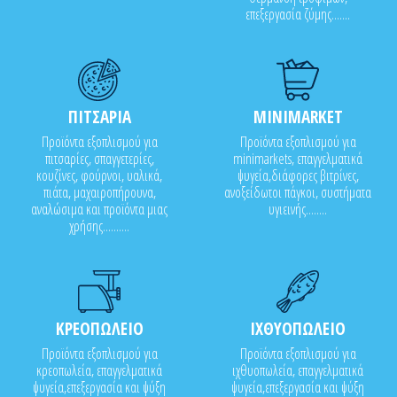
επεξεργασία ζύμης.......
ΠΙΤΣΑΡΙΑ
MINIMARKET
Προϊόντα εξοπλισμού για
Προϊόντα εξοπλισμού για
πιτσαρίες, σπαγγετερίες,
minimarkets, επαγγελματικά
κουζίνες, φούρνοι, υαλικά,
ψυγεία,διάφορες βιτρίνες,
πιάτα, μαχαιροπήρουνα,
ανοξείδωτοι πάγκοι, συστήματα
αναλώσιμα και προϊόντα μιας
υγιεινής........
χρήσης..........
ΚΡΕΟΠΩΛΕΙΟ
ΙΧΘΥΟΠΩΛΕΙΟ
Προϊόντα εξοπλισμού για
Προϊόντα εξοπλισμού για
κρεοπωλεία, επαγγελματικά
ιχθυοπωλεία, επαγγελματικά
ψυγεία,επεξεργασία και ψύξη
ψυγεία,επεξεργασία και ψύξη