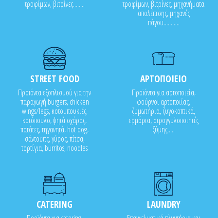
τροφίμων, βιτρίνες........
τροφίμων, βιτρίνες, μηχανήματα
απολέπισης, μηχανές
πάγου...........
STREET FOOD
ΑΡΤΟΠΟΙΕΙΟ
Προϊόντα εξοπλισμού για την
Προϊόντα για αρτοποιεία,
παραγωγή burgers, chicken
φούρνοι αρτοποιίας,
wings/legs, κοτομπουκιές,
ζυμωτήρια, ζυγοκοπτικά,
κοτόπουλο, ψητά σχάρας,
ερμάρια, στρογγυλοποιητές
πατάτες, τηγανητά, hot dog,
ζύμης.....
σάντουϊτς, γύρος, πίτσα,
τορτίγια, burritos, noodles
CATERING
LAUNDRY