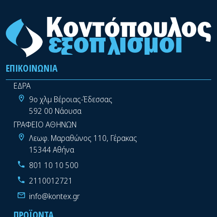
ΕΠΙΚΟΙΝΩΝΊΑ
ΕΔΡΑ
9ο χλμ Βέροιας-Έδεσσας
592 00 Νάουσα
ΓΡΑΦΕΙΟ ΑΘΗΝΩΝ
Λεωφ. Μαραθώνος 110, Γέρακας
15344 Αθήνα
801 10 10 500
2110012721
info@kontex.gr
ΠΡΟΪΌΝΤΑ