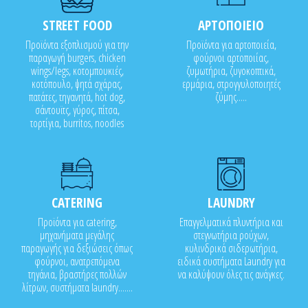
STREET FOOD
ΑΡΤΟΠΟΙΕΙΟ
Προϊόντα εξοπλισμού για την
Προϊόντα για αρτοποιεία,
παραγωγή burgers, chicken
φούρνοι αρτοποιίας,
wings/legs, κοτομπουκιές,
ζυμωτήρια, ζυγοκοπτικά,
κοτόπουλο, ψητά σχάρας,
ερμάρια, στρογγυλοποιητές
πατάτες, τηγανητά, hot dog,
ζύμης.....
σάντουϊτς, γύρος, πίτσα,
τορτίγια, burritos, noodles
CATERING
LAUNDRY
Προϊόντα για catering,
Επαγγελματικά πλυντήρια και
μηχανήματα μεγάλης
στεγνωτήρια ρούχων,
παραγωγής για δεξιώσεις όπως
κυλινδρικά σιδερωτήρια,
φούρνοι, ανατρεπόμενα
ειδικά συστήματα Laundry για
τηγάνια, βραστήρες πολλών
να καλύψουν όλες τις ανάγκες.
λίτρων, συστήματα laundry.......