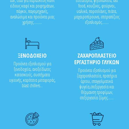
bar, club για παρασκευή κάθε
εστιατόρια, ψητοπωλεία, fast
είδους καφέ και ροφημάτων,
food, κουζίνες, φούρνοι,
πάγκοι, παγομηχανές,
υαλικά, πορσελάνες, πιάτα,
αναλώσιμα και προϊόντα μιας
μαχαιροπίρουνα, επιτραπέζιος
χρήσης..........
εξοπλισμός........
ΞΕΝΟΔΟΧΕΙΟ
ΖΑΧΑΡΟΠΛΑΣΤΕΙΟ
ΕΡΓΑΣΤΗΡΙΟ ΓΛΥΚΩΝ
Προϊόντα εξοπλισμού για
ξενοδοχεία, ανοξείδωτες
Προϊόντα εξοπλισμού για
κατασκευές, συστήματα
ζαχαροπλαστεία, πρατήρια
υγιεινής, καρότσια μεταφοράς,
άρτου, επαγγελματικά
blast chillers...
ψυγεία,επεξεργασία και
θέρμανση τροφίμων,
επεξεργασία ζύμης.......