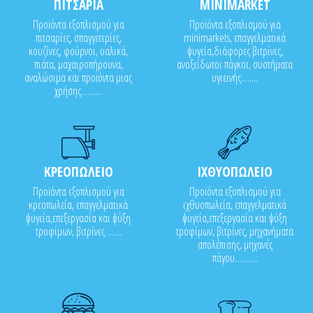
ΠΙΤΣΑΡΙΑ
MINIMARKET
Προϊόντα εξοπλισμού για
Προϊόντα εξοπλισμού για
πιτσαρίες, σπαγγετερίες,
minimarkets, επαγγελματικά
κουζίνες, φούρνοι, υαλικά,
ψυγεία,διάφορες βιτρίνες,
πιάτα, μαχαιροπήρουνα,
ανοξείδωτοι πάγκοι, συστήματα
αναλώσιμα και προϊόντα μιας
υγιεινής........
χρήσης..........
ΚΡΕΟΠΩΛΕΙΟ
ΙΧΘΥΟΠΩΛΕΙΟ
Προϊόντα εξοπλισμού για
Προϊόντα εξοπλισμού για
κρεοπωλεία, επαγγελματικά
ιχθυοπωλεία, επαγγελματικά
ψυγεία,επεξεργασία και ψύξη
ψυγεία,επεξεργασία και ψύξη
τροφίμων, βιτρίνες........
τροφίμων, βιτρίνες, μηχανήματα
απολέπισης, μηχανές
πάγου...........