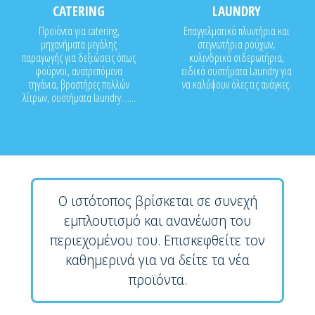
CATERING
LAUNDRY
Προϊόντα για catering,
Επαγγελματικά πλυντήρια και
μηχανήματα μεγάλης
στεγνωτήρια ρούχων,
παραγωγής για δεξιώσεις όπως
κυλινδρικά σιδερωτήρια,
φούρνοι, ανατρεπόμενα
ειδικά συστήματα Laundry για
τηγάνια, βραστήρες πολλών
να καλύψουν όλες τις ανάγκες.
λίτρων, συστήματα laundry.......
Ο ιστότοπος βρίσκεται σε συνεχή
εμπλουτισμό και ανανέωση του
περιεχομένου του. Επισκεφθείτε τον
καθημερινά για να δείτε τα νέα
προϊόντα.