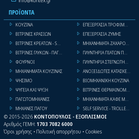
info@kontex.gr
ΠΡΟΪΌΝΤΑ
ΚΟΥΖΙΝΑ
ΕΠΕΞΕΡΓΑΣΙΑ ΤΡΟΦΙΜΩΝ
ΒΙΤΡΙΝΕΣ ΚΡΑΣΙΩΝ
ΕΠΕΞΕΡΓΑΣΙΑ ΖΥΜΗΣ
ΒΙΤΡΙΝΕΣ ΚΡΕΑΤΩΝ - SUPER MARKET
ΜΗΧΑΝΗΜΑΤΑ ΖΑΧΑΡΟΠΛΑΣΤ
ΒΙΤΡΙΝΕΣ ΓΛΥΚΩΝ - ΠΑΓΩΤΩΝ
ΠΛΥΝΤΗΡΙΑ ΠΙΑΤΩΝ ΠΟΤΗΡΙ
ΦΟΥΡΝΟΙ
ΠΛΥΝΤΗΡΙΑ ΣΤΕΓΝΩΤΗΡΙΑ ΣΙ
ΜΗΧΑΝΗΜΑΤΑ ΚΟΥΖΙΝΑΣ
ΑΝΟΞΕΙΔΩΤΕΣ ΚΑΤΑΣΚΕΥΕΣ
ΨΗΣΙΜΟ
ΒΙΟΜΗΧΑΝΙΚΗ ΚΟΥΖΙΝΑ
ΨΥΓΕΙΑ ΚΑΙ ΨΥΞΗ
ΒΙΤΡΙΝΕΣ ΘΕΡΜΑΙΝΟΜΕΝΕΣ
ΠΑΓΩΤΟΜΗΧΑΝΕΣ
ΜΗΧΑΝΗΜΑΤΑ ΚΑΦΕ ΜΠΑΡ
ΜΗΧΑΝΕΣ ΠΑΓΟΥ
SELF SERVICE - TROLLEY - LI
©
2015-2026
ΚΟΝΤΟΠΟΥΛΟΣ - ΕΞΟΠΛΙΣΜΟΙ
Αριθμός ΓΕΜΗ:
1703 7082 6000
Όροι χρήσης
•
Πολιτική απορρήτου
•
Cookies