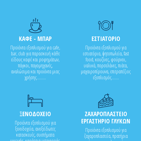
ΚΑΦΕ - ΜΠΑΡ
ΕΣΤΙΑΤΟΡΙΟ
Προϊόντα εξοπλισμού για cafe,
Προϊόντα εξοπλισμού για
bar, club για παρασκευή κάθε
εστιατόρια, ψητοπωλεία, fast
είδους καφέ και ροφημάτων,
food, κουζίνες, φούρνοι,
πάγκοι, παγομηχανές,
υαλικά, πορσελάνες, πιάτα,
αναλώσιμα και προϊόντα μιας
μαχαιροπίρουνα, επιτραπέζιος
χρήσης..........
εξοπλισμός........
ΞΕΝΟΔΟΧΕΙΟ
ΖΑΧΑΡΟΠΛΑΣΤΕΙΟ
ΕΡΓΑΣΤΗΡΙΟ ΓΛΥΚΩΝ
Προϊόντα εξοπλισμού για
ξενοδοχεία, ανοξείδωτες
Προϊόντα εξοπλισμού για
κατασκευές, συστήματα
ζαχαροπλαστεία, πρατήρια
υγιεινής, καρότσια μεταφοράς,