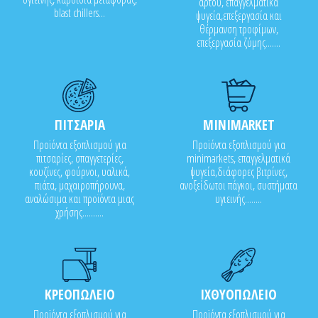
άρτου, επαγγελματικά
blast chillers...
ψυγεία,επεξεργασία και
θέρμανση τροφίμων,
επεξεργασία ζύμης.......
ΠΙΤΣΑΡΙΑ
MINIMARKET
Προϊόντα εξοπλισμού για
Προϊόντα εξοπλισμού για
πιτσαρίες, σπαγγετερίες,
minimarkets, επαγγελματικά
κουζίνες, φούρνοι, υαλικά,
ψυγεία,διάφορες βιτρίνες,
πιάτα, μαχαιροπήρουνα,
ανοξείδωτοι πάγκοι, συστήματα
αναλώσιμα και προϊόντα μιας
υγιεινής........
χρήσης..........
ΚΡΕΟΠΩΛΕΙΟ
ΙΧΘΥΟΠΩΛΕΙΟ
Προϊόντα εξοπλισμού για
Προϊόντα εξοπλισμού για