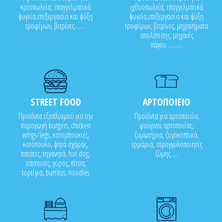
κρεοπωλεία, επαγγελματικά
ιχθυοπωλεία, επαγγελματικά
ψυγεία,επεξεργασία και ψύξη
ψυγεία,επεξεργασία και ψύξη
τροφίμων, βιτρίνες........
τροφίμων, βιτρίνες, μηχανήματα
απολέπισης, μηχανές
πάγου...........
STREET FOOD
ΑΡΤΟΠΟΙΕΙΟ
Προϊόντα εξοπλισμού για την
Προϊόντα για αρτοποιεία,
παραγωγή burgers, chicken
φούρνοι αρτοποιίας,
wings/legs, κοτομπουκιές,
ζυμωτήρια, ζυγοκοπτικά,
κοτόπουλο, ψητά σχάρας,
ερμάρια, στρογγυλοποιητές
πατάτες, τηγανητά, hot dog,
ζύμης.....
σάντουϊτς, γύρος, πίτσα,
τορτίγια, burritos, noodles