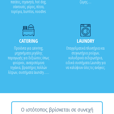
πατάτες, τηγανητά, hot dog,
ζύμης.....
σάντουϊτς, γύρος, πίτσα,
τορτίγια, burritos, noodles
CATERING
LAUNDRY
Προϊόντα για catering,
Επαγγελματικά πλυντήρια και
μηχανήματα μεγάλης
στεγνωτήρια ρούχων,
παραγωγής για δεξιώσεις όπως
κυλινδρικά σιδερωτήρια,
φούρνοι, ανατρεπόμενα
ειδικά συστήματα Laundry για
τηγάνια, βραστήρες πολλών
να καλύψουν όλες τις ανάγκες.
λίτρων, συστήματα laundry.......
Ο ιστότοπος βρίσκεται σε συνεχή