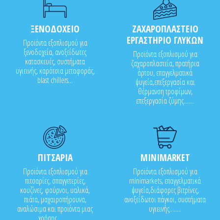
ΞΕΝΟΔΟΧΕΙΟ
ΖΑΧΑΡΟΠΛΑΣΤΕΙΟ
ΕΡΓΑΣΤΗΡΙΟ ΓΛΥΚΩΝ
Προϊόντα εξοπλισμού για
ξενοδοχεία, ανοξείδωτες
Προϊόντα εξοπλισμού για
κατασκευές, συστήματα
ζαχαροπλαστεία, πρατήρια
υγιεινής, καρότσια μεταφοράς,
άρτου, επαγγελματικά
blast chillers...
ψυγεία,επεξεργασία και
θέρμανση τροφίμων,
επεξεργασία ζύμης.......
ΠΙΤΣΑΡΙΑ
MINIMARKET
Προϊόντα εξοπλισμού για
Προϊόντα εξοπλισμού για
πιτσαρίες, σπαγγετερίες,
minimarkets, επαγγελματικά
κουζίνες, φούρνοι, υαλικά,
ψυγεία,διάφορες βιτρίνες,
πιάτα, μαχαιροπήρουνα,
ανοξείδωτοι πάγκοι, συστήματα
αναλώσιμα και προϊόντα μιας
υγιεινής........
χρήσης..........