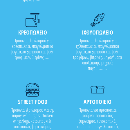
ΚΡΕΟΠΩΛΕΙΟ
ΙΧΘΥΟΠΩΛΕΙΟ
Προϊόντα εξοπλισμού για
Προϊόντα εξοπλισμού για
κρεοπωλεία, επαγγελματικά
ιχθυοπωλεία, επαγγελματικά
ψυγεία,επεξεργασία και ψύξη
ψυγεία,επεξεργασία και ψύξη
τροφίμων, βιτρίνες........
τροφίμων, βιτρίνες, μηχανήματα
απολέπισης, μηχανές
πάγου...........
STREET FOOD
ΑΡΤΟΠΟΙΕΙΟ
Προϊόντα εξοπλισμού για την
Προϊόντα για αρτοποιεία,
παραγωγή burgers, chicken
φούρνοι αρτοποιίας,
wings/legs, κοτομπουκιές,
ζυμωτήρια, ζυγοκοπτικά,
κοτόπουλο, ψητά σχάρας,
ερμάρια, στρογγυλοποιητές