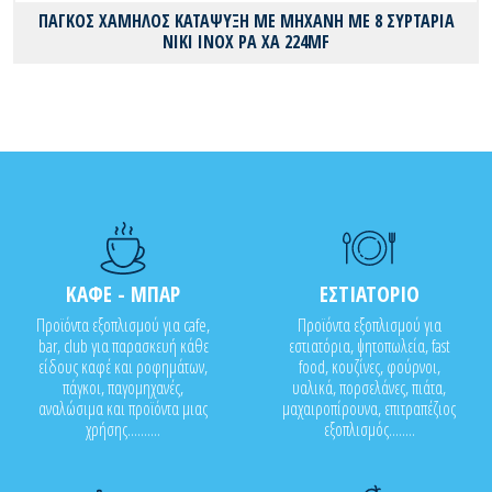
ΠΑΓΚΟΣ ΧΑΜΗΛΟΣ ΚΑΤΑΨΥΞΗ ΜΕ ΜΗΧΑΝΗ ΜΕ 8 ΣΥΡΤΑΡΙΑ
ΝΙΚΙ ΙΝΟΧ PA XA 224MF
ΚΑΦΕ - ΜΠΑΡ
ΕΣΤΙΑΤΟΡΙΟ
Προϊόντα εξοπλισμού για cafe,
Προϊόντα εξοπλισμού για
bar, club για παρασκευή κάθε
εστιατόρια, ψητοπωλεία, fast
είδους καφέ και ροφημάτων,
food, κουζίνες, φούρνοι,
πάγκοι, παγομηχανές,
υαλικά, πορσελάνες, πιάτα,
αναλώσιμα και προϊόντα μιας
μαχαιροπίρουνα, επιτραπέζιος
χρήσης..........
εξοπλισμός........