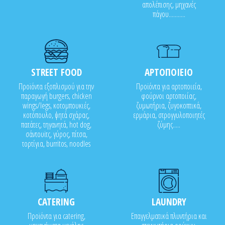
απολέπισης, μηχανές
πάγου...........
STREET FOOD
ΑΡΤΟΠΟΙΕΙΟ
Προϊόντα εξοπλισμού για την
Προϊόντα για αρτοποιεία,
παραγωγή burgers, chicken
φούρνοι αρτοποιίας,
wings/legs, κοτομπουκιές,
ζυμωτήρια, ζυγοκοπτικά,
κοτόπουλο, ψητά σχάρας,
ερμάρια, στρογγυλοποιητές
πατάτες, τηγανητά, hot dog,
ζύμης.....
σάντουϊτς, γύρος, πίτσα,
τορτίγια, burritos, noodles
CATERING
LAUNDRY
Προϊόντα για catering,
Επαγγελματικά πλυντήρια και