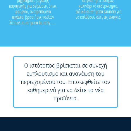
μηχανήματα μεγάλης
στεγνωτήρια ρούχων,
παραγωγής για δεξιώσεις όπως
κυλινδρικά σιδερωτήρια,
φούρνοι, ανατρεπόμενα
ειδικά συστήματα Laundry για
τηγάνια, βραστήρες πολλών
να καλύψουν όλες τις ανάγκες.
λίτρων, συστήματα laundry.......
Ο ιστότοπος βρίσκεται σε συνεχή
εμπλουτισμό και ανανέωση του
περιεχομένου του. Επισκεφθείτε τον
καθημερινά για να δείτε τα νέα
προϊόντα.