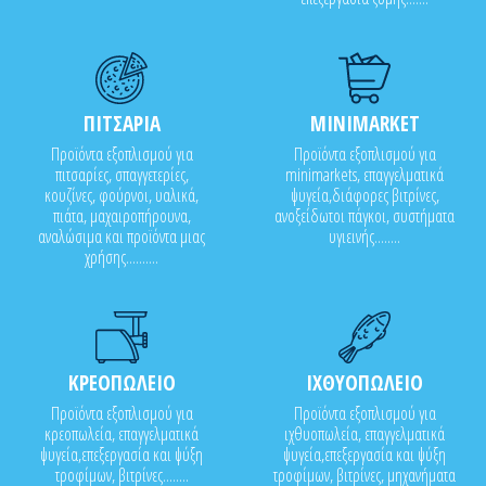
ΠΙΤΣΑΡΙΑ
MINIMARKET
Προϊόντα εξοπλισμού για
Προϊόντα εξοπλισμού για
πιτσαρίες, σπαγγετερίες,
minimarkets, επαγγελματικά
κουζίνες, φούρνοι, υαλικά,
ψυγεία,διάφορες βιτρίνες,
πιάτα, μαχαιροπήρουνα,
ανοξείδωτοι πάγκοι, συστήματα
αναλώσιμα και προϊόντα μιας
υγιεινής........
χρήσης..........
ΚΡΕΟΠΩΛΕΙΟ
ΙΧΘΥΟΠΩΛΕΙΟ
Προϊόντα εξοπλισμού για
Προϊόντα εξοπλισμού για
κρεοπωλεία, επαγγελματικά
ιχθυοπωλεία, επαγγελματικά
ψυγεία,επεξεργασία και ψύξη
ψυγεία,επεξεργασία και ψύξη
τροφίμων, βιτρίνες........
τροφίμων, βιτρίνες, μηχανήματα