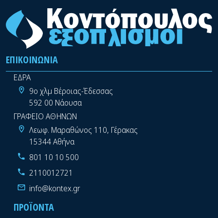
ΕΠΙΚΟΙΝΩΝΊΑ
ΕΔΡΑ
9ο χλμ Βέροιας-Έδεσσας
592 00 Νάουσα
ΓΡΑΦΕΙΟ ΑΘΗΝΩΝ
Λεωφ. Μαραθώνος 110, Γέρακας
15344 Αθήνα
801 10 10 500
2110012721
info@kontex.gr
ΠΡΟΪΌΝΤΑ