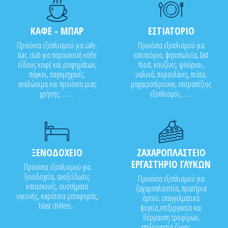
ΚΑΦΕ - ΜΠΑΡ
ΕΣΤΙΑΤΟΡΙΟ
Προϊόντα εξοπλισμού για cafe,
Προϊόντα εξοπλισμού για
bar, club για παρασκευή κάθε
εστιατόρια, ψητοπωλεία, fast
είδους καφέ και ροφημάτων,
food, κουζίνες, φούρνοι,
πάγκοι, παγομηχανές,
υαλικά, πορσελάνες, πιάτα,
αναλώσιμα και προϊόντα μιας
μαχαιροπίρουνα, επιτραπέζιος
χρήσης..........
εξοπλισμός........
ΞΕΝΟΔΟΧΕΙΟ
ΖΑΧΑΡΟΠΛΑΣΤΕΙΟ
ΕΡΓΑΣΤΗΡΙΟ ΓΛΥΚΩΝ
Προϊόντα εξοπλισμού για
ξενοδοχεία, ανοξείδωτες
Προϊόντα εξοπλισμού για
κατασκευές, συστήματα
ζαχαροπλαστεία, πρατήρια
υγιεινής, καρότσια μεταφοράς,
άρτου, επαγγελματικά
blast chillers...
ψυγεία,επεξεργασία και
θέρμανση τροφίμων,
επεξεργασία ζύμης.......