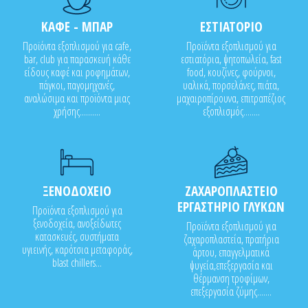
ΚΑΦΕ - ΜΠΑΡ
ΕΣΤΙΑΤΟΡΙΟ
Προϊόντα εξοπλισμού για cafe,
Προϊόντα εξοπλισμού για
bar, club για παρασκευή κάθε
εστιατόρια, ψητοπωλεία, fast
είδους καφέ και ροφημάτων,
food, κουζίνες, φούρνοι,
πάγκοι, παγομηχανές,
υαλικά, πορσελάνες, πιάτα,
αναλώσιμα και προϊόντα μιας
μαχαιροπίρουνα, επιτραπέζιος
χρήσης..........
εξοπλισμός........
ΞΕΝΟΔΟΧΕΙΟ
ΖΑΧΑΡΟΠΛΑΣΤΕΙΟ
ΕΡΓΑΣΤΗΡΙΟ ΓΛΥΚΩΝ
Προϊόντα εξοπλισμού για
ξενοδοχεία, ανοξείδωτες
Προϊόντα εξοπλισμού για
κατασκευές, συστήματα
ζαχαροπλαστεία, πρατήρια
υγιεινής, καρότσια μεταφοράς,
άρτου, επαγγελματικά
blast chillers...
ψυγεία,επεξεργασία και
θέρμανση τροφίμων,
επεξεργασία ζύμης.......