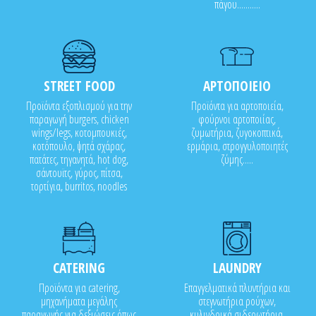
πάγου...........
STREET FOOD
ΑΡΤΟΠΟΙΕΙΟ
Προϊόντα εξοπλισμού για την
Προϊόντα για αρτοποιεία,
παραγωγή burgers, chicken
φούρνοι αρτοποιίας,
wings/legs, κοτομπουκιές,
ζυμωτήρια, ζυγοκοπτικά,
κοτόπουλο, ψητά σχάρας,
ερμάρια, στρογγυλοποιητές
πατάτες, τηγανητά, hot dog,
ζύμης.....
σάντουϊτς, γύρος, πίτσα,
τορτίγια, burritos, noodles
CATERING
LAUNDRY
Προϊόντα για catering,
Επαγγελματικά πλυντήρια και
μηχανήματα μεγάλης
στεγνωτήρια ρούχων,
παραγωγής για δεξιώσεις όπως
κυλινδρικά σιδερωτήρια,