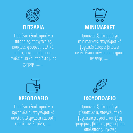
ΠΙΤΣΑΡΙΑ
MINIMARKET
Προϊόντα εξοπλισμού για
Προϊόντα εξοπλισμού για
πιτσαρίες, σπαγγετερίες,
minimarkets, επαγγελματικά
κουζίνες, φούρνοι, υαλικά,
ψυγεία,διάφορες βιτρίνες,
πιάτα, μαχαιροπήρουνα,
ανοξείδωτοι πάγκοι, συστήματα
αναλώσιμα και προϊόντα μιας
υγιεινής........
χρήσης..........
ΚΡΕΟΠΩΛΕΙΟ
ΙΧΘΥΟΠΩΛΕΙΟ
Προϊόντα εξοπλισμού για
Προϊόντα εξοπλισμού για
κρεοπωλεία, επαγγελματικά
ιχθυοπωλεία, επαγγελματικά
ψυγεία,επεξεργασία και ψύξη
ψυγεία,επεξεργασία και ψύξη
τροφίμων, βιτρίνες........
τροφίμων, βιτρίνες, μηχανήματα
απολέπισης, μηχανές