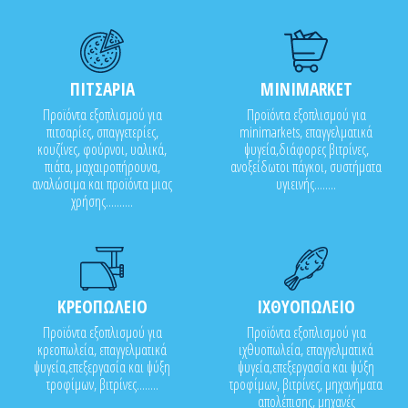
ΠΙΤΣΑΡΙΑ
MINIMARKET
Προϊόντα εξοπλισμού για
Προϊόντα εξοπλισμού για
πιτσαρίες, σπαγγετερίες,
minimarkets, επαγγελματικά
κουζίνες, φούρνοι, υαλικά,
ψυγεία,διάφορες βιτρίνες,
πιάτα, μαχαιροπήρουνα,
ανοξείδωτοι πάγκοι, συστήματα
αναλώσιμα και προϊόντα μιας
υγιεινής........
χρήσης..........
ΚΡΕΟΠΩΛΕΙΟ
ΙΧΘΥΟΠΩΛΕΙΟ
Προϊόντα εξοπλισμού για
Προϊόντα εξοπλισμού για
κρεοπωλεία, επαγγελματικά
ιχθυοπωλεία, επαγγελματικά
ψυγεία,επεξεργασία και ψύξη
ψυγεία,επεξεργασία και ψύξη
τροφίμων, βιτρίνες........
τροφίμων, βιτρίνες, μηχανήματα
απολέπισης, μηχανές