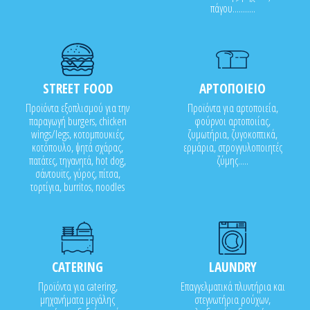
πάγου...........
STREET FOOD
ΑΡΤΟΠΟΙΕΙΟ
Προϊόντα εξοπλισμού για την
Προϊόντα για αρτοποιεία,
παραγωγή burgers, chicken
φούρνοι αρτοποιίας,
wings/legs, κοτομπουκιές,
ζυμωτήρια, ζυγοκοπτικά,
κοτόπουλο, ψητά σχάρας,
ερμάρια, στρογγυλοποιητές
πατάτες, τηγανητά, hot dog,
ζύμης.....
σάντουϊτς, γύρος, πίτσα,
τορτίγια, burritos, noodles
CATERING
LAUNDRY
Προϊόντα για catering,
Επαγγελματικά πλυντήρια και
μηχανήματα μεγάλης
στεγνωτήρια ρούχων,