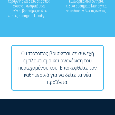
παραγωγής για δεξιώσεις όπως
κυλινδρικά σιδερωτήρια,
φούρνοι, ανατρεπόμενα
ειδικά συστήματα Laundry για
τηγάνια, βραστήρες πολλών
να καλύψουν όλες τις ανάγκες.
λίτρων, συστήματα laundry.......
Ο ιστότοπος βρίσκεται σε συνεχή
εμπλουτισμό και ανανέωση του
περιεχομένου του. Επισκεφθείτε τον
καθημερινά για να δείτε τα νέα
προϊόντα.