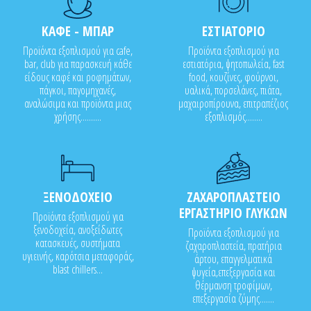
ΚΑΦΕ - ΜΠΑΡ
ΕΣΤΙΑΤΟΡΙΟ
Προϊόντα εξοπλισμού για cafe,
Προϊόντα εξοπλισμού για
bar, club για παρασκευή κάθε
εστιατόρια, ψητοπωλεία, fast
είδους καφέ και ροφημάτων,
food, κουζίνες, φούρνοι,
πάγκοι, παγομηχανές,
υαλικά, πορσελάνες, πιάτα,
αναλώσιμα και προϊόντα μιας
μαχαιροπίρουνα, επιτραπέζιος
χρήσης..........
εξοπλισμός........
ΞΕΝΟΔΟΧΕΙΟ
ΖΑΧΑΡΟΠΛΑΣΤΕΙΟ
ΕΡΓΑΣΤΗΡΙΟ ΓΛΥΚΩΝ
Προϊόντα εξοπλισμού για
ξενοδοχεία, ανοξείδωτες
Προϊόντα εξοπλισμού για
κατασκευές, συστήματα
ζαχαροπλαστεία, πρατήρια
υγιεινής, καρότσια μεταφοράς,
άρτου, επαγγελματικά
blast chillers...
ψυγεία,επεξεργασία και
θέρμανση τροφίμων,
επεξεργασία ζύμης.......