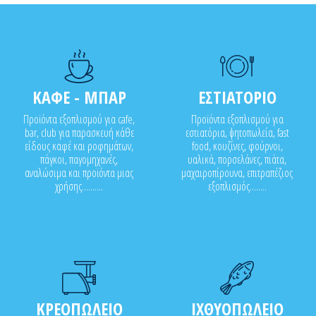
ΚΑΦΕ - ΜΠΑΡ
ΕΣΤΙΑΤΟΡΙΟ
Προϊόντα εξοπλισμού για cafe,
Προϊόντα εξοπλισμού για
bar, club για παρασκευή κάθε
εστιατόρια, ψητοπωλεία, fast
είδους καφέ και ροφημάτων,
food, κουζίνες, φούρνοι,
πάγκοι, παγομηχανές,
υαλικά, πορσελάνες, πιάτα,
αναλώσιμα και προϊόντα μιας
μαχαιροπίρουνα, επιτραπέζιος
χρήσης..........
εξοπλισμός........
ΚΡΕΟΠΩΛΕΙΟ
ΙΧΘΥΟΠΩΛΕΙΟ