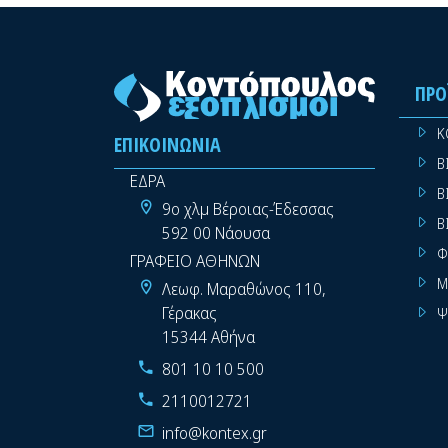
ΠΡΟ
Κ
ΕΠΙΚΟΙΝΩΝΊΑ
Β
ΕΔΡΑ
Β
9ο χλμ Βέροιας-Έδεσσας
Β
592 00 Νάουσα
Φ
ΓΡΑΦΕΙΟ ΑΘΗΝΩΝ
Μ
Λεωφ. Μαραθώνος 110,
Γέρακας
Ψ
15344 Αθήνα
801 10 10 500
2110012721
info@kontex.gr