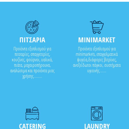
ΠΙΤΣΑΡΙΑ
MINIMARKET
Προϊόντα εξοπλισμού για
Προϊόντα εξοπλισμού για
πιτσαρίες, σπαγγετερίες,
minimarkets, επαγγελματικά
κουζίνες, φούρνοι, υαλικά,
ψυγεία,διάφορες βιτρίνες,
πιάτα, μαχαιροπήρουνα,
ανοξείδωτοι πάγκοι, συστήματα
αναλώσιμα και προϊόντα μιας
υγιεινής........
χρήσης..........
CATERING
LAUNDRY