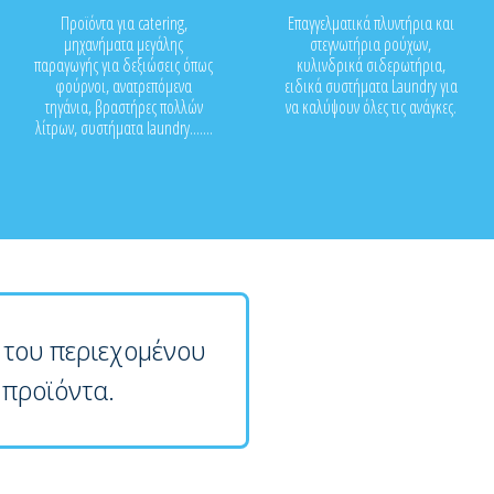
Προϊόντα για catering,
Επαγγελματικά πλυντήρια και
μηχανήματα μεγάλης
στεγνωτήρια ρούχων,
παραγωγής για δεξιώσεις όπως
κυλινδρικά σιδερωτήρια,
φούρνοι, ανατρεπόμενα
ειδικά συστήματα Laundry για
τηγάνια, βραστήρες πολλών
να καλύψουν όλες τις ανάγκες.
λίτρων, συστήματα laundry.......
 του περιεχομένου
 προϊόντα.