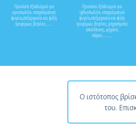
Προϊόντα εξοπλισμού για
Προϊόντα εξοπλισμού για
κρεοπωλεία, επαγγελματικά
ιχθυοπωλεία, επαγγελματικά
ψυγεία,επεξεργασία και ψύξη
ψυγεία,επεξεργασία και ψύξη
τροφίμων, βιτρίνες........
τροφίμων, βιτρίνες, μηχανήματα
απολέπισης, μηχανές
πάγου...........
Ο ιστότοπος βρίσ
του. Επισ