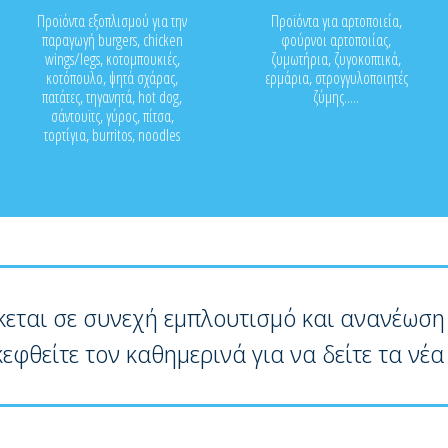
Προϊόντα εξοπλισμού για την
Προϊόντα για αρτοποιεία,
παραγωγή burgers, chicken
φούρνοι αρτοποιίας,
wings/legs, κοτομπουκιές,
ζυμωτήρια, ζυγοκοπτικά,
κοτόπουλο, ψητά σχάρας,
ερμάρια, στρογγυλοποιητές
πατάτες, τηγανητά, hot dog,
ζύμης.....
σάντουϊτς, γύρος, πίτσα,
τορτίγια, burritos, noodles
κεται σε συνεχή εμπλουτισμό και ανανέωση
κεφθείτε τον καθημερινά για να δείτε τα νέα