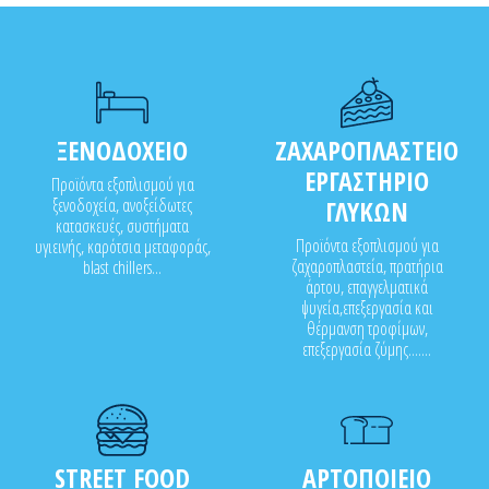
ΞΕΝΟΔΟΧΕΙΟ
ΖΑΧΑΡΟΠΛΑΣΤΕΙΟ
ΕΡΓΑΣΤΗΡΙΟ
Προϊόντα εξοπλισμού για
ξενοδοχεία, ανοξείδωτες
ΓΛΥΚΩΝ
κατασκευές, συστήματα
Προϊόντα εξοπλισμού για
υγιεινής, καρότσια μεταφοράς,
ζαχαροπλαστεία, πρατήρια
blast chillers...
άρτου, επαγγελματικά
ψυγεία,επεξεργασία και
θέρμανση τροφίμων,
επεξεργασία ζύμης.......
STREET FOOD
ΑΡΤΟΠΟΙΕΙΟ