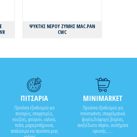
E
ΨΥΚΤΗΣ ΝΕΡΟΥ ΖΥΜΗΣ MAC.PAN
WR
CWC
ΠΙΤΣΑΡΙΑ
MINIMARKET
Προϊόντα εξοπλισμού για
Προϊόντα εξοπλισμού για
πιτσαρίες, σπαγγετερίες,
minimarkets, επαγγελματικά
κουζίνες, φούρνοι, υαλικά,
ψυγεία,διάφορες βιτρίνες,
πιάτα, μαχαιροπήρουνα,
ανοξείδωτοι πάγκοι, συστήματα
αναλώσιμα και προϊόντα μιας
υγιεινής........
χρήσης..........