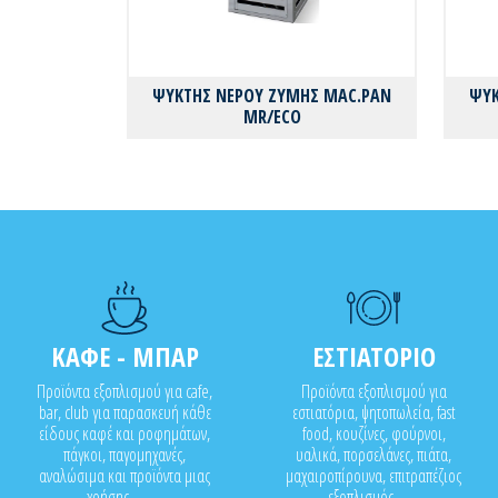
ΨΥΚΤΗΣ ΝΕΡΟΥ ΖΥΜΗΣ MAC.PAN
ΨΥΚ
MR/ECO
ΚΑΦΕ - ΜΠΑΡ
ΕΣΤΙΑΤΟΡΙΟ
Προϊόντα εξοπλισμού για cafe,
Προϊόντα εξοπλισμού για
bar, club για παρασκευή κάθε
εστιατόρια, ψητοπωλεία, fast
είδους καφέ και ροφημάτων,
food, κουζίνες, φούρνοι,
πάγκοι, παγομηχανές,
υαλικά, πορσελάνες, πιάτα,
αναλώσιμα και προϊόντα μιας
μαχαιροπίρουνα, επιτραπέζιος
χρήσης..........
εξοπλισμός........