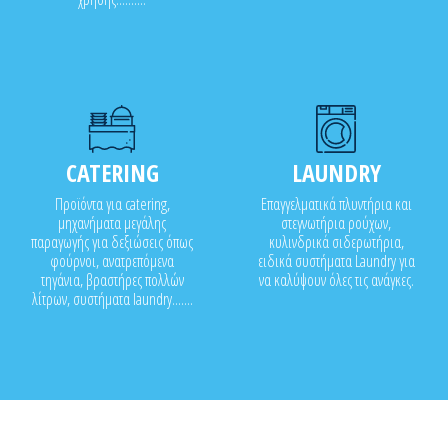
CATERING
LAUNDRY
Προϊόντα για catering,
Επαγγελματικά πλυντήρια και
μηχανήματα μεγάλης
στεγνωτήρια ρούχων,
παραγωγής για δεξιώσεις όπως
κυλινδρικά σιδερωτήρια,
φούρνοι, ανατρεπόμενα
ειδικά συστήματα Laundry για
τηγάνια, βραστήρες πολλών
να καλύψουν όλες τις ανάγκες.
λίτρων, συστήματα laundry.......