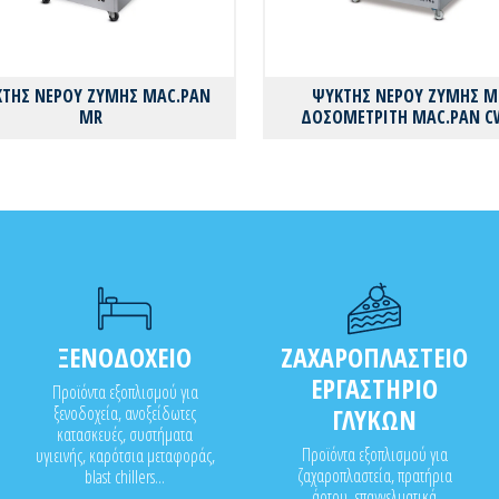
ΤΗΣ ΝΕΡΟΥ ΖΥΜΗΣ MAC.PAN
ΨΥΚΤΗΣ ΝΕΡΟΥ ΖΥΜΗΣ M
MR
ΔΟΣΟΜΕΤΡΙTH MAC.PAN C
ΞΕΝΟΔΟΧΕΙΟ
ΖΑΧΑΡΟΠΛΑΣΤΕΙΟ
ΕΡΓΑΣΤΗΡΙΟ
Προϊόντα εξοπλισμού για
ξενοδοχεία, ανοξείδωτες
ΓΛΥΚΩΝ
κατασκευές, συστήματα
Προϊόντα εξοπλισμού για
υγιεινής, καρότσια μεταφοράς,
ζαχαροπλαστεία, πρατήρια
blast chillers...
άρτου, επαγγελματικά