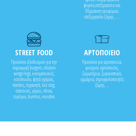
ψυγεία,επεξεργασία και
θέρμανση τροφίμων,
επεξεργασία ζύμης.......
STREET FOOD
ΑΡΤΟΠΟΙΕΙΟ
Προϊόντα εξοπλισμού για την
Προϊόντα για αρτοποιεία,
παραγωγή burgers, chicken
φούρνοι αρτοποιίας,
wings/legs, κοτομπουκιές,
ζυμωτήρια, ζυγοκοπτικά,
κοτόπουλο, ψητά σχάρας,
ερμάρια, στρογγυλοποιητές
πατάτες, τηγανητά, hot dog,
ζύμης.....
σάντουϊτς, γύρος, πίτσα,
τορτίγια, burritos, noodles