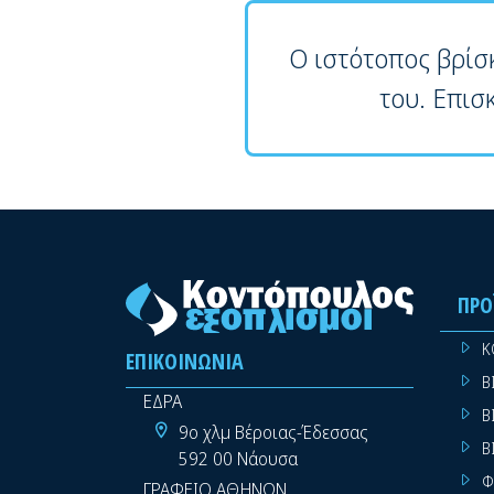
Ο ιστότοπος βρίσ
του. Επισ
ΠΡΟ
Κ
ΕΠΙΚΟΙΝΩΝΊΑ
Β
ΕΔΡΑ
Β
9ο χλμ Βέροιας-Έδεσσας
Β
592 00 Νάουσα
Φ
ΓΡΑΦΕΙΟ ΑΘΗΝΩΝ