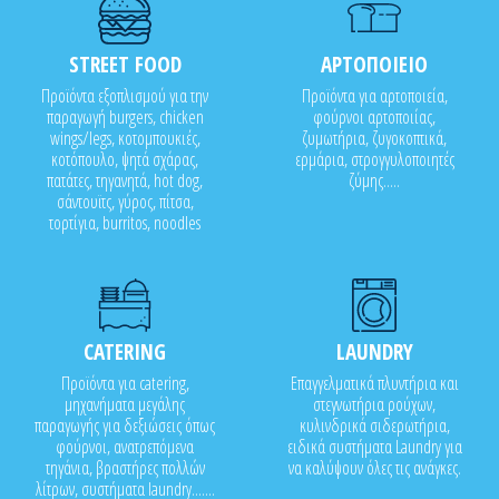
STREET FOOD
ΑΡΤΟΠΟΙΕΙΟ
Προϊόντα εξοπλισμού για την
Προϊόντα για αρτοποιεία,
παραγωγή burgers, chicken
φούρνοι αρτοποιίας,
wings/legs, κοτομπουκιές,
ζυμωτήρια, ζυγοκοπτικά,
κοτόπουλο, ψητά σχάρας,
ερμάρια, στρογγυλοποιητές
πατάτες, τηγανητά, hot dog,
ζύμης.....
σάντουϊτς, γύρος, πίτσα,
τορτίγια, burritos, noodles
CATERING
LAUNDRY
Προϊόντα για catering,
Επαγγελματικά πλυντήρια και
μηχανήματα μεγάλης
στεγνωτήρια ρούχων,
παραγωγής για δεξιώσεις όπως
κυλινδρικά σιδερωτήρια,
φούρνοι, ανατρεπόμενα
ειδικά συστήματα Laundry για
τηγάνια, βραστήρες πολλών
να καλύψουν όλες τις ανάγκες.
λίτρων, συστήματα laundry.......