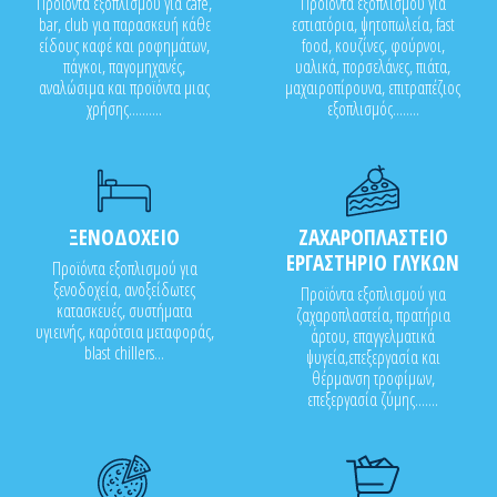
Προϊόντα εξοπλισμού για cafe,
Προϊόντα εξοπλισμού για
bar, club για παρασκευή κάθε
εστιατόρια, ψητοπωλεία, fast
είδους καφέ και ροφημάτων,
food, κουζίνες, φούρνοι,
πάγκοι, παγομηχανές,
υαλικά, πορσελάνες, πιάτα,
αναλώσιμα και προϊόντα μιας
μαχαιροπίρουνα, επιτραπέζιος
χρήσης..........
εξοπλισμός........
ΞΕΝΟΔΟΧΕΙΟ
ΖΑΧΑΡΟΠΛΑΣΤΕΙΟ
ΕΡΓΑΣΤΗΡΙΟ ΓΛΥΚΩΝ
Προϊόντα εξοπλισμού για
ξενοδοχεία, ανοξείδωτες
Προϊόντα εξοπλισμού για
κατασκευές, συστήματα
ζαχαροπλαστεία, πρατήρια
υγιεινής, καρότσια μεταφοράς,
άρτου, επαγγελματικά
blast chillers...
ψυγεία,επεξεργασία και
θέρμανση τροφίμων,
επεξεργασία ζύμης.......