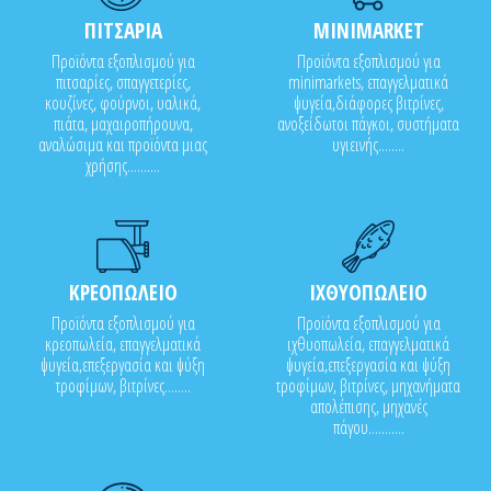
ΠΙΤΣΑΡΙΑ
MINIMARKET
Προϊόντα εξοπλισμού για
Προϊόντα εξοπλισμού για
πιτσαρίες, σπαγγετερίες,
minimarkets, επαγγελματικά
κουζίνες, φούρνοι, υαλικά,
ψυγεία,διάφορες βιτρίνες,
πιάτα, μαχαιροπήρουνα,
ανοξείδωτοι πάγκοι, συστήματα
αναλώσιμα και προϊόντα μιας
υγιεινής........
χρήσης..........
ΚΡΕΟΠΩΛΕΙΟ
ΙΧΘΥΟΠΩΛΕΙΟ
Προϊόντα εξοπλισμού για
Προϊόντα εξοπλισμού για
κρεοπωλεία, επαγγελματικά
ιχθυοπωλεία, επαγγελματικά
ψυγεία,επεξεργασία και ψύξη
ψυγεία,επεξεργασία και ψύξη
τροφίμων, βιτρίνες........
τροφίμων, βιτρίνες, μηχανήματα
απολέπισης, μηχανές
πάγου...........