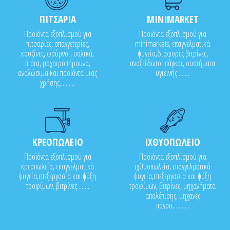
ΠΙΤΣΑΡΙΑ
MINIMARKET
Προϊόντα εξοπλισμού για
Προϊόντα εξοπλισμού για
πιτσαρίες, σπαγγετερίες,
minimarkets, επαγγελματικά
κουζίνες, φούρνοι, υαλικά,
ψυγεία,διάφορες βιτρίνες,
πιάτα, μαχαιροπήρουνα,
ανοξείδωτοι πάγκοι, συστήματα
αναλώσιμα και προϊόντα μιας
υγιεινής........
χρήσης..........
ΚΡΕΟΠΩΛΕΙΟ
ΙΧΘΥΟΠΩΛΕΙΟ
Προϊόντα εξοπλισμού για
Προϊόντα εξοπλισμού για
κρεοπωλεία, επαγγελματικά
ιχθυοπωλεία, επαγγελματικά
ψυγεία,επεξεργασία και ψύξη
ψυγεία,επεξεργασία και ψύξη
τροφίμων, βιτρίνες........
τροφίμων, βιτρίνες, μηχανήματα
απολέπισης, μηχανές
πάγου...........