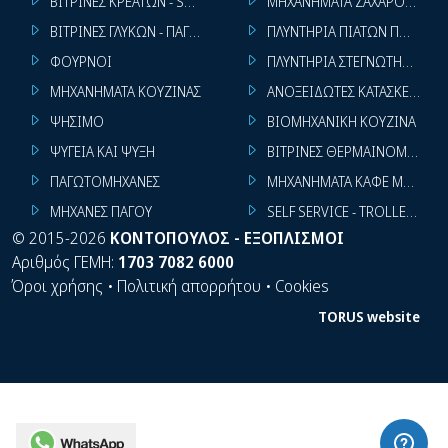
ΒΙΤΡΙΝΕΣ ΚΡΕΑΤΩΝ - SUPER MARKET
ΜΗΧΑΝΗΜΑΤΑ ΖΑΧΑΡΟΠΛΑΣΤ
ΒΙΤΡΙΝΕΣ ΓΛΥΚΩΝ - ΠΑΓΩΤΩΝ
ΠΛΥΝΤΗΡΙΑ ΠΙΑΤΩΝ ΠΟΤΗΡΙ
ΦΟΥΡΝΟΙ
ΠΛΥΝΤΗΡΙΑ ΣΤΕΓΝΩΤΗΡΙΑ ΣΙ
ΜΗΧΑΝΗΜΑΤΑ ΚΟΥΖΙΝΑΣ
ΑΝΟΞΕΙΔΩΤΕΣ ΚΑΤΑΣΚΕΥΕΣ
ΨΗΣΙΜΟ
ΒΙΟΜΗΧΑΝΙΚΗ ΚΟΥΖΙΝΑ
ΨΥΓΕΙΑ ΚΑΙ ΨΥΞΗ
ΒΙΤΡΙΝΕΣ ΘΕΡΜΑΙΝΟΜΕΝΕΣ
ΠΑΓΩΤΟΜΗΧΑΝΕΣ
ΜΗΧΑΝΗΜΑΤΑ ΚΑΦΕ ΜΠΑΡ
ΜΗΧΑΝΕΣ ΠΑΓΟΥ
SELF SERVICE - TROLLEY - LI
©
2015-2026
ΚΟΝΤΟΠΟΥΛΟΣ - ΕΞΟΠΛΙΣΜΟΙ
Αριθμός ΓΕΜΗ:
1703 7082 6000
Όροι χρήσης
•
Πολιτική απορρήτου
•
Cookies
TORUS website
WhatsApp