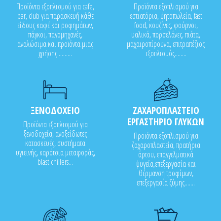
Προϊόντα εξοπλισμού για cafe,
Προϊόντα εξοπλισμού για
bar, club για παρασκευή κάθε
εστιατόρια, ψητοπωλεία, fast
είδους καφέ και ροφημάτων,
food, κουζίνες, φούρνοι,
πάγκοι, παγομηχανές,
υαλικά, πορσελάνες, πιάτα,
αναλώσιμα και προϊόντα μιας
μαχαιροπίρουνα, επιτραπέζιος
χρήσης..........
εξοπλισμός........
ΞΕΝΟΔΟΧΕΙΟ
ΖΑΧΑΡΟΠΛΑΣΤΕΙΟ
ΕΡΓΑΣΤΗΡΙΟ ΓΛΥΚΩΝ
Προϊόντα εξοπλισμού για
ξενοδοχεία, ανοξείδωτες
Προϊόντα εξοπλισμού για
κατασκευές, συστήματα
ζαχαροπλαστεία, πρατήρια
υγιεινής, καρότσια μεταφοράς,
άρτου, επαγγελματικά
blast chillers...
ψυγεία,επεξεργασία και
θέρμανση τροφίμων,
επεξεργασία ζύμης.......