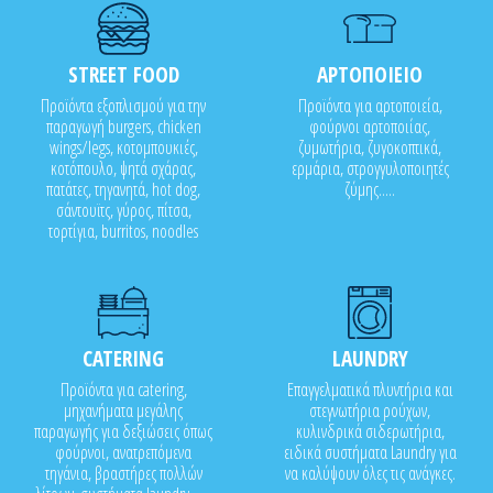
STREET FOOD
ΑΡΤΟΠΟΙΕΙΟ
Προϊόντα εξοπλισμού για την
Προϊόντα για αρτοποιεία,
παραγωγή burgers, chicken
φούρνοι αρτοποιίας,
wings/legs, κοτομπουκιές,
ζυμωτήρια, ζυγοκοπτικά,
κοτόπουλο, ψητά σχάρας,
ερμάρια, στρογγυλοποιητές
πατάτες, τηγανητά, hot dog,
ζύμης.....
σάντουϊτς, γύρος, πίτσα,
τορτίγια, burritos, noodles
CATERING
LAUNDRY
Προϊόντα για catering,
Επαγγελματικά πλυντήρια και
μηχανήματα μεγάλης
στεγνωτήρια ρούχων,
παραγωγής για δεξιώσεις όπως
κυλινδρικά σιδερωτήρια,
φούρνοι, ανατρεπόμενα
ειδικά συστήματα Laundry για
τηγάνια, βραστήρες πολλών
να καλύψουν όλες τις ανάγκες.