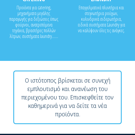
Προϊόντα για catering,
Επαγγελματικά πλυντήρια και
μηχανήματα μεγάλης
στεγνωτήρια ρούχων,
παραγωγής για δεξιώσεις όπως
κυλινδρικά σιδερωτήρια,
φούρνοι, ανατρεπόμενα
ειδικά συστήματα Laundry για
τηγάνια, βραστήρες πολλών
να καλύψουν όλες τις ανάγκες.
λίτρων, συστήματα laundry.......
Ο ιστότοπος βρίσκεται σε συνεχή
εμπλουτισμό και ανανέωση του
περιεχομένου του. Επισκεφθείτε τον
καθημερινά για να δείτε τα νέα
προϊόντα.