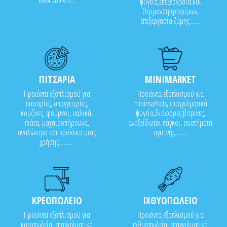
ψυγεία,επεξεργασία και
θέρμανση τροφίμων,
επεξεργασία ζύμης.......
ΠΙΤΣΑΡΙΑ
MINIMARKET
Προϊόντα εξοπλισμού για
Προϊόντα εξοπλισμού για
πιτσαρίες, σπαγγετερίες,
minimarkets, επαγγελματικά
κουζίνες, φούρνοι, υαλικά,
ψυγεία,διάφορες βιτρίνες,
πιάτα, μαχαιροπήρουνα,
ανοξείδωτοι πάγκοι, συστήματα
αναλώσιμα και προϊόντα μιας
υγιεινής........
χρήσης..........
ΚΡΕΟΠΩΛΕΙΟ
ΙΧΘΥΟΠΩΛΕΙΟ
Προϊόντα εξοπλισμού για
Προϊόντα εξοπλισμού για
κρεοπωλεία, επαγγελματικά
ιχθυοπωλεία, επαγγελματικά