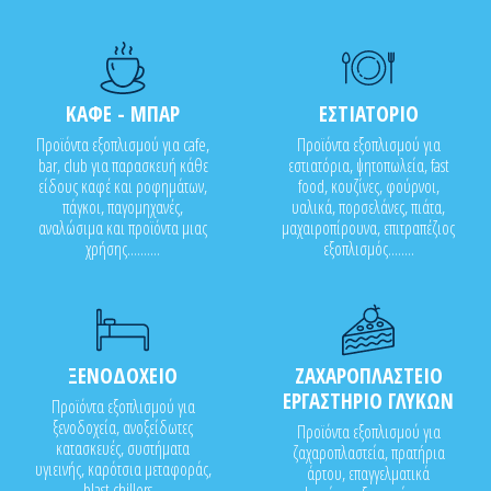
ΚΑΦΕ - ΜΠΑΡ
ΕΣΤΙΑΤΟΡΙΟ
Προϊόντα εξοπλισμού για cafe,
Προϊόντα εξοπλισμού για
bar, club για παρασκευή κάθε
εστιατόρια, ψητοπωλεία, fast
είδους καφέ και ροφημάτων,
food, κουζίνες, φούρνοι,
πάγκοι, παγομηχανές,
υαλικά, πορσελάνες, πιάτα,
αναλώσιμα και προϊόντα μιας
μαχαιροπίρουνα, επιτραπέζιος
χρήσης..........
εξοπλισμός........
ΞΕΝΟΔΟΧΕΙΟ
ΖΑΧΑΡΟΠΛΑΣΤΕΙΟ
ΕΡΓΑΣΤΗΡΙΟ ΓΛΥΚΩΝ
Προϊόντα εξοπλισμού για
ξενοδοχεία, ανοξείδωτες
Προϊόντα εξοπλισμού για
κατασκευές, συστήματα
ζαχαροπλαστεία, πρατήρια
υγιεινής, καρότσια μεταφοράς,
άρτου, επαγγελματικά
blast chillers...