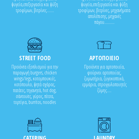
ψυγεία,επεξεργασία και ψύξη
ψυγεία,επεξεργασία και ψύξη
τροφίμων, βιτρίνες........
τροφίμων, βιτρίνες, μηχανήματα
απολέπισης, μηχανές
πάγου...........
STREET FOOD
ΑΡΤΟΠΟΙΕΙΟ
Προϊόντα εξοπλισμού για την
Προϊόντα για αρτοποιεία,
παραγωγή burgers, chicken
φούρνοι αρτοποιίας,
wings/legs, κοτομπουκιές,
ζυμωτήρια, ζυγοκοπτικά,
κοτόπουλο, ψητά σχάρας,
ερμάρια, στρογγυλοποιητές
πατάτες, τηγανητά, hot dog,
ζύμης.....
σάντουϊτς, γύρος, πίτσα,
τορτίγια, burritos, noodles
CATERING
LAUNDRY