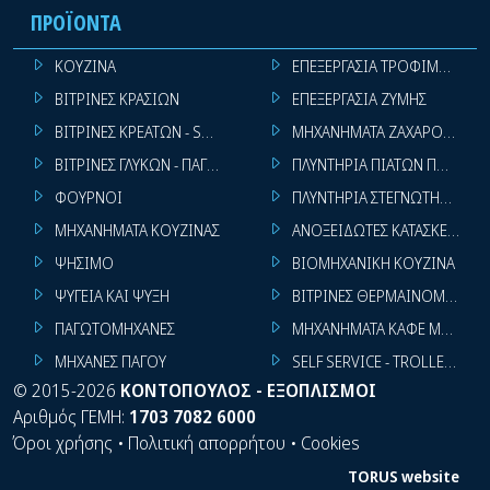
ΠΡΟΪΌΝΤΑ
ΚΟΥΖΙΝΑ
ΕΠΕΞΕΡΓΑΣΙΑ ΤΡΟΦΙΜΩΝ
ΒΙΤΡΙΝΕΣ ΚΡΑΣΙΩΝ
ΕΠΕΞΕΡΓΑΣΙΑ ΖΥΜΗΣ
ΒΙΤΡΙΝΕΣ ΚΡΕΑΤΩΝ - SUPER MARKET
ΜΗΧΑΝΗΜΑΤΑ ΖΑΧΑΡΟΠΛΑΣΤ
ΒΙΤΡΙΝΕΣ ΓΛΥΚΩΝ - ΠΑΓΩΤΩΝ
ΠΛΥΝΤΗΡΙΑ ΠΙΑΤΩΝ ΠΟΤΗΡΙ
ΦΟΥΡΝΟΙ
ΠΛΥΝΤΗΡΙΑ ΣΤΕΓΝΩΤΗΡΙΑ ΣΙ
ΜΗΧΑΝΗΜΑΤΑ ΚΟΥΖΙΝΑΣ
ΑΝΟΞΕΙΔΩΤΕΣ ΚΑΤΑΣΚΕΥΕΣ
ΨΗΣΙΜΟ
ΒΙΟΜΗΧΑΝΙΚΗ ΚΟΥΖΙΝΑ
ΨΥΓΕΙΑ ΚΑΙ ΨΥΞΗ
ΒΙΤΡΙΝΕΣ ΘΕΡΜΑΙΝΟΜΕΝΕΣ
ΠΑΓΩΤΟΜΗΧΑΝΕΣ
ΜΗΧΑΝΗΜΑΤΑ ΚΑΦΕ ΜΠΑΡ
ΜΗΧΑΝΕΣ ΠΑΓΟΥ
SELF SERVICE - TROLLEY - LI
©
2015-2026
ΚΟΝΤΟΠΟΥΛΟΣ - ΕΞΟΠΛΙΣΜΟΙ
Αριθμός ΓΕΜΗ:
1703 7082 6000
Όροι χρήσης
•
Πολιτική απορρήτου
•
Cookies
TORUS website