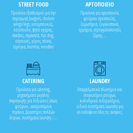
STREET FOOD
ΑΡΤΟΠΟΙΕΙΟ
Προϊόντα εξοπλισμού για την
Προϊόντα για αρτοποιεία,
παραγωγή burgers, chicken
φούρνοι αρτοποιίας,
wings/legs, κοτομπουκιές,
ζυμωτήρια, ζυγοκοπτικά,
κοτόπουλο, ψητά σχάρας,
ερμάρια, στρογγυλοποιητές
πατάτες, τηγανητά, hot dog,
ζύμης.....
σάντουϊτς, γύρος, πίτσα,
τορτίγια, burritos, noodles
CATERING
LAUNDRY
Προϊόντα για catering,
Επαγγελματικά πλυντήρια και
μηχανήματα μεγάλης
στεγνωτήρια ρούχων,
παραγωγής για δεξιώσεις όπως
κυλινδρικά σιδερωτήρια,
φούρνοι, ανατρεπόμενα
ειδικά συστήματα Laundry για
τηγάνια, βραστήρες πολλών
να καλύψουν όλες τις ανάγκες.
λίτρων, συστήματα laundry.......