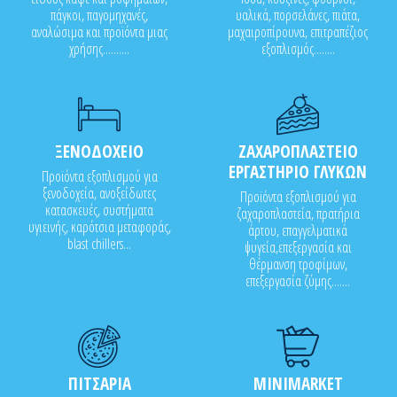
πάγκοι, παγομηχανές,
υαλικά, πορσελάνες, πιάτα,
αναλώσιμα και προϊόντα μιας
μαχαιροπίρουνα, επιτραπέζιος
χρήσης..........
εξοπλισμός........
ΞΕΝΟΔΟΧΕΙΟ
ΖΑΧΑΡΟΠΛΑΣΤΕΙΟ
ΕΡΓΑΣΤΗΡΙΟ ΓΛΥΚΩΝ
Προϊόντα εξοπλισμού για
ξενοδοχεία, ανοξείδωτες
Προϊόντα εξοπλισμού για
κατασκευές, συστήματα
ζαχαροπλαστεία, πρατήρια
υγιεινής, καρότσια μεταφοράς,
άρτου, επαγγελματικά
blast chillers...
ψυγεία,επεξεργασία και
θέρμανση τροφίμων,
επεξεργασία ζύμης.......
ΠΙΤΣΑΡΙΑ
MINIMARKET