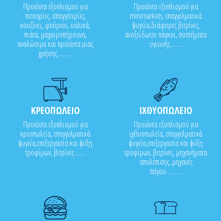
Προϊόντα εξοπλισμού για
Προϊόντα εξοπλισμού για
πιτσαρίες, σπαγγετερίες,
minimarkets, επαγγελματικά
κουζίνες, φούρνοι, υαλικά,
ψυγεία,διάφορες βιτρίνες,
πιάτα, μαχαιροπήρουνα,
ανοξείδωτοι πάγκοι, συστήματα
αναλώσιμα και προϊόντα μιας
υγιεινής........
χρήσης..........
ΚΡΕΟΠΩΛΕΙΟ
ΙΧΘΥΟΠΩΛΕΙΟ
Προϊόντα εξοπλισμού για
Προϊόντα εξοπλισμού για
κρεοπωλεία, επαγγελματικά
ιχθυοπωλεία, επαγγελματικά
ψυγεία,επεξεργασία και ψύξη
ψυγεία,επεξεργασία και ψύξη
τροφίμων, βιτρίνες........
τροφίμων, βιτρίνες, μηχανήματα
απολέπισης, μηχανές
πάγου...........