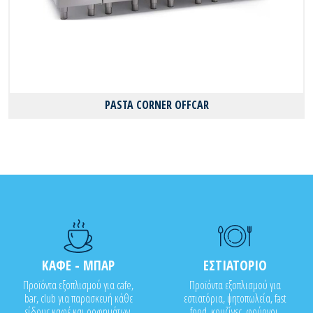
PASTA CORNER OFFCAR
ΚΑΦΕ - ΜΠΑΡ
ΕΣΤΙΑΤΟΡΙΟ
Προϊόντα εξοπλισμού για cafe,
Προϊόντα εξοπλισμού για
bar, club για παρασκευή κάθε
εστιατόρια, ψητοπωλεία, fast
είδους καφέ και ροφημάτων,
food, κουζίνες, φούρνοι,