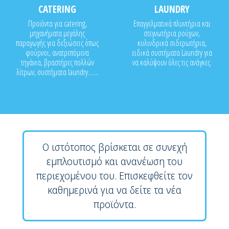
CATERING
LAUNDRY
Προϊόντα για catering,
Επαγγελματικά πλυντήρια και
μηχανήματα μεγάλης
στεγνωτήρια ρούχων,
παραγωγής για δεξιώσεις όπως
κυλινδρικά σιδερωτήρια,
φούρνοι, ανατρεπόμενα
ειδικά συστήματα Laundry για
τηγάνια, βραστήρες πολλών
να καλύψουν όλες τις ανάγκες.
λίτρων, συστήματα laundry.......
Ο ιστότοπος βρίσκεται σε συνεχή
εμπλουτισμό και ανανέωση του
περιεχομένου του. Επισκεφθείτε τον
καθημερινά για να δείτε τα νέα
προϊόντα.