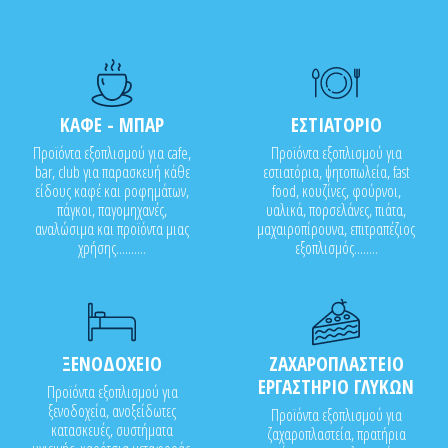
ΚΑΦΕ - ΜΠΑΡ
ΕΣΤΙΑΤΟΡΙΟ
Προϊόντα εξοπλισμού για cafe,
Προϊόντα εξοπλισμού για
bar, club για παρασκευή κάθε
εστιατόρια, ψητοπωλεία, fast
είδους καφέ και ροφημάτων,
food, κουζίνες, φούρνοι,
πάγκοι, παγομηχανές,
υαλικά, πορσελάνες, πιάτα,
αναλώσιμα και προϊόντα μιας
μαχαιροπίρουνα, επιτραπέζιος
χρήσης..........
εξοπλισμός........
ΞΕΝΟΔΟΧΕΙΟ
ΖΑΧΑΡΟΠΛΑΣΤΕΙΟ
ΕΡΓΑΣΤΗΡΙΟ ΓΛΥΚΩΝ
Προϊόντα εξοπλισμού για
ξενοδοχεία, ανοξείδωτες
Προϊόντα εξοπλισμού για
κατασκευές, συστήματα
ζαχαροπλαστεία, πρατήρια