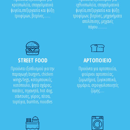
κρεοπωλεία, επαγγελματικά
ιχθυοπωλεία, επαγγελματικά
ψυγεία,επεξεργασία και ψύξη
ψυγεία,επεξεργασία και ψύξη
τροφίμων, βιτρίνες........
τροφίμων, βιτρίνες, μηχανήματα
απολέπισης, μηχανές
πάγου...........
STREET FOOD
ΑΡΤΟΠΟΙΕΙΟ
Προϊόντα εξοπλισμού για την
Προϊόντα για αρτοποιεία,
παραγωγή burgers, chicken
φούρνοι αρτοποιίας,
wings/legs, κοτομπουκιές,
ζυμωτήρια, ζυγοκοπτικά,
κοτόπουλο, ψητά σχάρας,
ερμάρια, στρογγυλοποιητές
πατάτες, τηγανητά, hot dog,
ζύμης.....
σάντουϊτς, γύρος, πίτσα,
τορτίγια, burritos, noodles