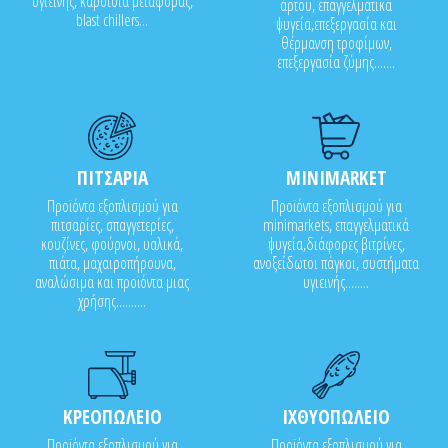
υγιεινής, καρότσια μεταφοράς,
άρτου, επαγγελματικά
blast chillers...
ψυγεία,επεξεργασία και
θέρμανση τροφίμων,
επεξεργασία ζύμης.......
ΠΙΤΣΑΡΙΑ
MINIMARKET
Προϊόντα εξοπλισμού για
Προϊόντα εξοπλισμού για
πιτσαρίες, σπαγγετερίες,
minimarkets, επαγγελματικά
κουζίνες, φούρνοι, υαλικά,
ψυγεία,διάφορες βιτρίνες,
πιάτα, μαχαιροπήρουνα,
ανοξείδωτοι πάγκοι, συστήματα
αναλώσιμα και προϊόντα μιας
υγιεινής........
χρήσης..........
ΚΡΕΟΠΩΛΕΙΟ
ΙΧΘΥΟΠΩΛΕΙΟ
Προϊόντα εξοπλισμού για
Προϊόντα εξοπλισμού για