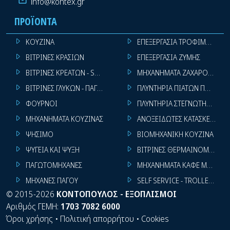
info@kontex.gr
ΠΡΟΪΌΝΤΑ
ΚΟΥΖΙΝΑ
ΕΠΕΞΕΡΓΑΣΙΑ ΤΡΟΦΙΜΩΝ
ΒΙΤΡΙΝΕΣ ΚΡΑΣΙΩΝ
ΕΠΕΞΕΡΓΑΣΙΑ ΖΥΜΗΣ
ΒΙΤΡΙΝΕΣ ΚΡΕΑΤΩΝ - SUPER MARKET
ΜΗΧΑΝΗΜΑΤΑ ΖΑΧΑΡΟΠΛΑΣΤ
ΒΙΤΡΙΝΕΣ ΓΛΥΚΩΝ - ΠΑΓΩΤΩΝ
ΠΛΥΝΤΗΡΙΑ ΠΙΑΤΩΝ ΠΟΤΗΡΙ
ΦΟΥΡΝΟΙ
ΠΛΥΝΤΗΡΙΑ ΣΤΕΓΝΩΤΗΡΙΑ ΣΙ
ΜΗΧΑΝΗΜΑΤΑ ΚΟΥΖΙΝΑΣ
ΑΝΟΞΕΙΔΩΤΕΣ ΚΑΤΑΣΚΕΥΕΣ
ΨΗΣΙΜΟ
ΒΙΟΜΗΧΑΝΙΚΗ ΚΟΥΖΙΝΑ
ΨΥΓΕΙΑ ΚΑΙ ΨΥΞΗ
ΒΙΤΡΙΝΕΣ ΘΕΡΜΑΙΝΟΜΕΝΕΣ
ΠΑΓΩΤΟΜΗΧΑΝΕΣ
ΜΗΧΑΝΗΜΑΤΑ ΚΑΦΕ ΜΠΑΡ
ΜΗΧΑΝΕΣ ΠΑΓΟΥ
SELF SERVICE - TROLLEY - LI
©
2015-2026
ΚΟΝΤΟΠΟΥΛΟΣ - ΕΞΟΠΛΙΣΜΟΙ
Αριθμός ΓΕΜΗ:
1703 7082 6000
Όροι χρήσης
•
Πολιτική απορρήτου
•
Cookies