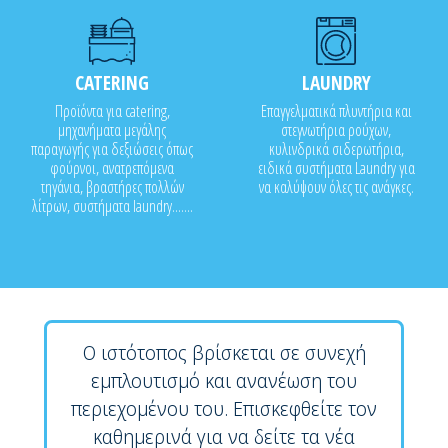
CATERING
LAUNDRY
Προϊόντα για catering,
Επαγγελματικά πλυντήρια και
μηχανήματα μεγάλης
στεγνωτήρια ρούχων,
παραγωγής για δεξιώσεις όπως
κυλινδρικά σιδερωτήρια,
φούρνοι, ανατρεπόμενα
ειδικά συστήματα Laundry για
τηγάνια, βραστήρες πολλών
να καλύψουν όλες τις ανάγκες.
λίτρων, συστήματα laundry.......
Ο ιστότοπος βρίσκεται σε συνεχή
εμπλουτισμό και ανανέωση του
περιεχομένου του. Επισκεφθείτε τον
καθημερινά για να δείτε τα νέα