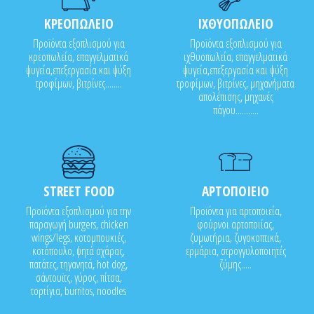
ΚΡΕΟΠΩΛΕΙΟ
ΙΧΘΥΟΠΩΛΕΙΟ
Προϊόντα εξοπλισμού για
Προϊόντα εξοπλισμού για
κρεοπωλεία, επαγγελματικά
ιχθυοπωλεία, επαγγελματικά
ψυγεία,επεξεργασία και ψύξη
ψυγεία,επεξεργασία και ψύξη
τροφίμων, βιτρίνες........
τροφίμων, βιτρίνες, μηχανήματα
απολέπισης, μηχανές
πάγου...........
STREET FOOD
ΑΡΤΟΠΟΙΕΙΟ
Προϊόντα εξοπλισμού για την
Προϊόντα για αρτοποιεία,
παραγωγή burgers, chicken
φούρνοι αρτοποιίας,
wings/legs, κοτομπουκιές,
ζυμωτήρια, ζυγοκοπτικά,
κοτόπουλο, ψητά σχάρας,
ερμάρια, στρογγυλοποιητές
πατάτες, τηγανητά, hot dog,
ζύμης.....
σάντουϊτς, γύρος, πίτσα,
τορτίγια, burritos, noodles