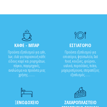
ΚΑΦΕ - ΜΠΑΡ
ΕΣΤΙΑΤΟΡΙΟ
Προϊόντα εξοπλισμού για cafe,
Προϊόντα εξοπλισμού για
bar, club για παρασκευή κάθε
εστιατόρια, ψητοπωλεία, fast
είδους καφέ και ροφημάτων,
food, κουζίνες, φούρνοι,
πάγκοι, παγομηχανές,
υαλικά, πορσελάνες, πιάτα,
αναλώσιμα και προϊόντα μιας
μαχαιροπίρουνα, επιτραπέζιος
χρήσης..........
εξοπλισμός........
ΞΕΝΟΔΟΧΕΙΟ
ΖΑΧΑΡΟΠΛΑΣΤΕΙΟ