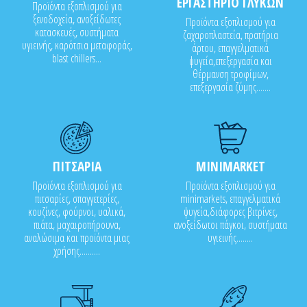
ΕΡΓΑΣΤΗΡΙΟ ΓΛΥΚΩΝ
Προϊόντα εξοπλισμού για
ξενοδοχεία, ανοξείδωτες
Προϊόντα εξοπλισμού για
κατασκευές, συστήματα
ζαχαροπλαστεία, πρατήρια
υγιεινής, καρότσια μεταφοράς,
άρτου, επαγγελματικά
blast chillers...
ψυγεία,επεξεργασία και
θέρμανση τροφίμων,
επεξεργασία ζύμης.......
ΠΙΤΣΑΡΙΑ
MINIMARKET
Προϊόντα εξοπλισμού για
Προϊόντα εξοπλισμού για
πιτσαρίες, σπαγγετερίες,
minimarkets, επαγγελματικά
κουζίνες, φούρνοι, υαλικά,
ψυγεία,διάφορες βιτρίνες,
πιάτα, μαχαιροπήρουνα,
ανοξείδωτοι πάγκοι, συστήματα
αναλώσιμα και προϊόντα μιας
υγιεινής........
χρήσης..........