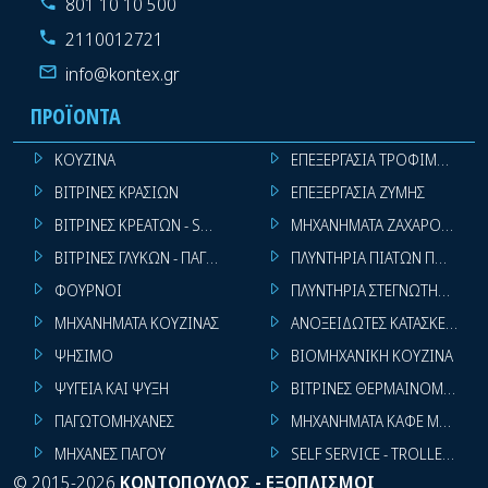
801 10 10 500
2110012721
info@kontex.gr
ΠΡΟΪΌΝΤΑ
ΚΟΥΖΙΝΑ
ΕΠΕΞΕΡΓΑΣΙΑ ΤΡΟΦΙΜΩΝ
ΒΙΤΡΙΝΕΣ ΚΡΑΣΙΩΝ
ΕΠΕΞΕΡΓΑΣΙΑ ΖΥΜΗΣ
ΒΙΤΡΙΝΕΣ ΚΡΕΑΤΩΝ - SUPER MARKET
ΜΗΧΑΝΗΜΑΤΑ ΖΑΧΑΡΟΠΛΑΣΤ
ΒΙΤΡΙΝΕΣ ΓΛΥΚΩΝ - ΠΑΓΩΤΩΝ
ΠΛΥΝΤΗΡΙΑ ΠΙΑΤΩΝ ΠΟΤΗΡΙ
ΦΟΥΡΝΟΙ
ΠΛΥΝΤΗΡΙΑ ΣΤΕΓΝΩΤΗΡΙΑ ΣΙ
ΜΗΧΑΝΗΜΑΤΑ ΚΟΥΖΙΝΑΣ
ΑΝΟΞΕΙΔΩΤΕΣ ΚΑΤΑΣΚΕΥΕΣ
ΨΗΣΙΜΟ
ΒΙΟΜΗΧΑΝΙΚΗ ΚΟΥΖΙΝΑ
ΨΥΓΕΙΑ ΚΑΙ ΨΥΞΗ
ΒΙΤΡΙΝΕΣ ΘΕΡΜΑΙΝΟΜΕΝΕΣ
ΠΑΓΩΤΟΜΗΧΑΝΕΣ
ΜΗΧΑΝΗΜΑΤΑ ΚΑΦΕ ΜΠΑΡ
ΜΗΧΑΝΕΣ ΠΑΓΟΥ
SELF SERVICE - TROLLEY - LI
©
2015-2026
ΚΟΝΤΟΠΟΥΛΟΣ - ΕΞΟΠΛΙΣΜΟΙ