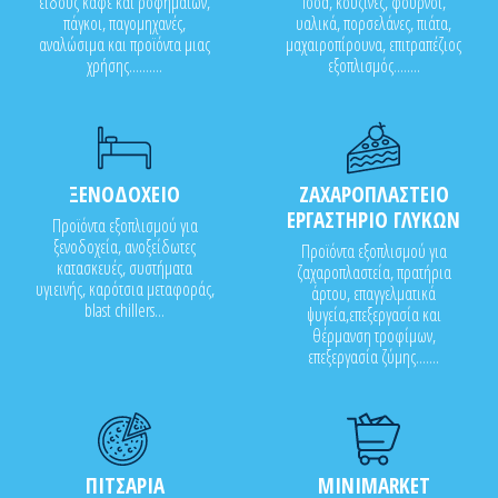
είδους καφέ και ροφημάτων,
food, κουζίνες, φούρνοι,
πάγκοι, παγομηχανές,
υαλικά, πορσελάνες, πιάτα,
αναλώσιμα και προϊόντα μιας
μαχαιροπίρουνα, επιτραπέζιος
χρήσης..........
εξοπλισμός........
ΞΕΝΟΔΟΧΕΙΟ
ΖΑΧΑΡΟΠΛΑΣΤΕΙΟ
ΕΡΓΑΣΤΗΡΙΟ ΓΛΥΚΩΝ
Προϊόντα εξοπλισμού για
ξενοδοχεία, ανοξείδωτες
Προϊόντα εξοπλισμού για
κατασκευές, συστήματα
ζαχαροπλαστεία, πρατήρια
υγιεινής, καρότσια μεταφοράς,
άρτου, επαγγελματικά
blast chillers...
ψυγεία,επεξεργασία και
θέρμανση τροφίμων,
επεξεργασία ζύμης.......
ΠΙΤΣΑΡΙΑ
MINIMARKET