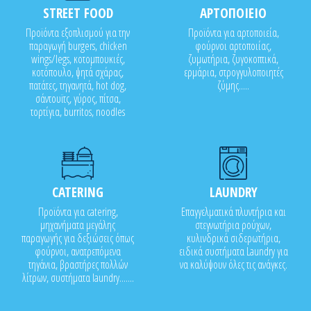
STREET FOOD
ΑΡΤΟΠΟΙΕΙΟ
Προϊόντα εξοπλισμού για την
Προϊόντα για αρτοποιεία,
παραγωγή burgers, chicken
φούρνοι αρτοποιίας,
wings/legs, κοτομπουκιές,
ζυμωτήρια, ζυγοκοπτικά,
κοτόπουλο, ψητά σχάρας,
ερμάρια, στρογγυλοποιητές
πατάτες, τηγανητά, hot dog,
ζύμης.....
σάντουϊτς, γύρος, πίτσα,
τορτίγια, burritos, noodles
CATERING
LAUNDRY
Προϊόντα για catering,
Επαγγελματικά πλυντήρια και
μηχανήματα μεγάλης
στεγνωτήρια ρούχων,
παραγωγής για δεξιώσεις όπως
κυλινδρικά σιδερωτήρια,
φούρνοι, ανατρεπόμενα
ειδικά συστήματα Laundry για
τηγάνια, βραστήρες πολλών
να καλύψουν όλες τις ανάγκες.
λίτρων, συστήματα laundry.......