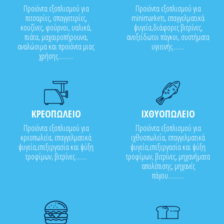
Προϊόντα εξοπλισμού για
Προϊόντα εξοπλισμού για
πιτσαρίες, σπαγγετερίες,
minimarkets, επαγγελματικά
κουζίνες, φούρνοι, υαλικά,
ψυγεία,διάφορες βιτρίνες,
πιάτα, μαχαιροπήρουνα,
ανοξείδωτοι πάγκοι, συστήματα
αναλώσιμα και προϊόντα μιας
υγιεινής........
χρήσης..........
ΚΡΕΟΠΩΛΕΙΟ
ΙΧΘΥΟΠΩΛΕΙΟ
Προϊόντα εξοπλισμού για
Προϊόντα εξοπλισμού για
κρεοπωλεία, επαγγελματικά
ιχθυοπωλεία, επαγγελματικά
ψυγεία,επεξεργασία και ψύξη
ψυγεία,επεξεργασία και ψύξη
τροφίμων, βιτρίνες........
τροφίμων, βιτρίνες, μηχανήματα
απολέπισης, μηχανές
πάγου...........