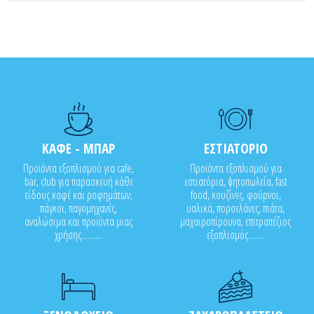
ΚΑΦΕ - ΜΠΑΡ
ΕΣΤΙΑΤΟΡΙΟ
Προϊόντα εξοπλισμού για cafe,
Προϊόντα εξοπλισμού για
bar, club για παρασκευή κάθε
εστιατόρια, ψητοπωλεία, fast
είδους καφέ και ροφημάτων,
food, κουζίνες, φούρνοι,
πάγκοι, παγομηχανές,
υαλικά, πορσελάνες, πιάτα,
αναλώσιμα και προϊόντα μιας
μαχαιροπίρουνα, επιτραπέζιος
χρήσης..........
εξοπλισμός........