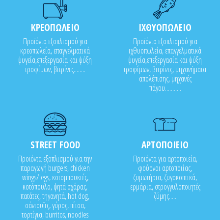
ΚΡΕΟΠΩΛΕΙΟ
ΙΧΘΥΟΠΩΛΕΙΟ
Προϊόντα εξοπλισμού για
Προϊόντα εξοπλισμού για
κρεοπωλεία, επαγγελματικά
ιχθυοπωλεία, επαγγελματικά
ψυγεία,επεξεργασία και ψύξη
ψυγεία,επεξεργασία και ψύξη
τροφίμων, βιτρίνες........
τροφίμων, βιτρίνες, μηχανήματα
απολέπισης, μηχανές
πάγου...........
STREET FOOD
ΑΡΤΟΠΟΙΕΙΟ
Προϊόντα εξοπλισμού για την
Προϊόντα για αρτοποιεία,
παραγωγή burgers, chicken
φούρνοι αρτοποιίας,
wings/legs, κοτομπουκιές,
ζυμωτήρια, ζυγοκοπτικά,
κοτόπουλο, ψητά σχάρας,
ερμάρια, στρογγυλοποιητές
πατάτες, τηγανητά, hot dog,
ζύμης.....
σάντουϊτς, γύρος, πίτσα,
τορτίγια, burritos, noodles