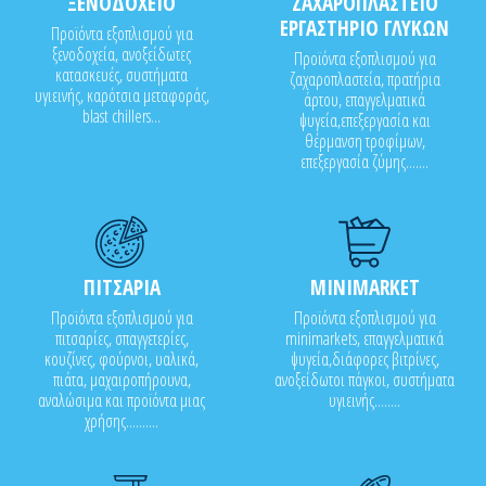
ΞΕΝΟΔΟΧΕΙΟ
ΖΑΧΑΡΟΠΛΑΣΤΕΙΟ
ΕΡΓΑΣΤΗΡΙΟ ΓΛΥΚΩΝ
Προϊόντα εξοπλισμού για
ξενοδοχεία, ανοξείδωτες
Προϊόντα εξοπλισμού για
κατασκευές, συστήματα
ζαχαροπλαστεία, πρατήρια
υγιεινής, καρότσια μεταφοράς,
άρτου, επαγγελματικά
blast chillers...
ψυγεία,επεξεργασία και
θέρμανση τροφίμων,
επεξεργασία ζύμης.......
ΠΙΤΣΑΡΙΑ
MINIMARKET
Προϊόντα εξοπλισμού για
Προϊόντα εξοπλισμού για
πιτσαρίες, σπαγγετερίες,
minimarkets, επαγγελματικά
κουζίνες, φούρνοι, υαλικά,
ψυγεία,διάφορες βιτρίνες,
πιάτα, μαχαιροπήρουνα,
ανοξείδωτοι πάγκοι, συστήματα
αναλώσιμα και προϊόντα μιας
υγιεινής........
χρήσης..........