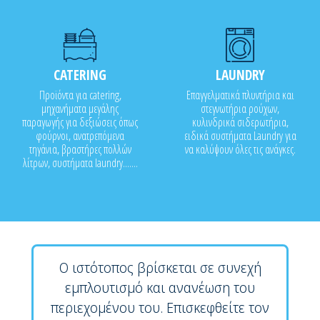
CATERING
LAUNDRY
Προϊόντα για catering,
Επαγγελματικά πλυντήρια και
μηχανήματα μεγάλης
στεγνωτήρια ρούχων,
παραγωγής για δεξιώσεις όπως
κυλινδρικά σιδερωτήρια,
φούρνοι, ανατρεπόμενα
ειδικά συστήματα Laundry για
τηγάνια, βραστήρες πολλών
να καλύψουν όλες τις ανάγκες.
λίτρων, συστήματα laundry.......
Ο ιστότοπος βρίσκεται σε συνεχή
εμπλουτισμό και ανανέωση του
περιεχομένου του. Επισκεφθείτε τον