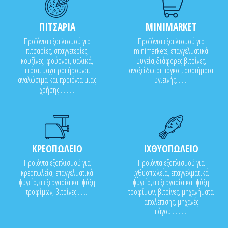
ΠΙΤΣΑΡΙΑ
MINIMARKET
Προϊόντα εξοπλισμού για
Προϊόντα εξοπλισμού για
πιτσαρίες, σπαγγετερίες,
minimarkets, επαγγελματικά
κουζίνες, φούρνοι, υαλικά,
ψυγεία,διάφορες βιτρίνες,
πιάτα, μαχαιροπήρουνα,
ανοξείδωτοι πάγκοι, συστήματα
αναλώσιμα και προϊόντα μιας
υγιεινής........
χρήσης..........
ΚΡΕΟΠΩΛΕΙΟ
ΙΧΘΥΟΠΩΛΕΙΟ
Προϊόντα εξοπλισμού για
Προϊόντα εξοπλισμού για
κρεοπωλεία, επαγγελματικά
ιχθυοπωλεία, επαγγελματικά
ψυγεία,επεξεργασία και ψύξη
ψυγεία,επεξεργασία και ψύξη
τροφίμων, βιτρίνες........
τροφίμων, βιτρίνες, μηχανήματα
απολέπισης, μηχανές
πάγου...........