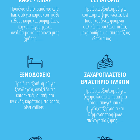
Προϊόντα εξοπλισμού για cafe,
Προϊόντα εξοπλισμού για
bar, club για παρασκευή κάθε
εστιατόρια, ψητοπωλεία, fast
είδους καφέ και ροφημάτων,
food, κουζίνες, φούρνοι,
πάγκοι, παγομηχανές,
υαλικά, πορσελάνες, πιάτα,
αναλώσιμα και προϊόντα μιας
μαχαιροπίρουνα, επιτραπέζιος
χρήσης..........
εξοπλισμός........
ΞΕΝΟΔΟΧΕΙΟ
ΖΑΧΑΡΟΠΛΑΣΤΕΙΟ
ΕΡΓΑΣΤΗΡΙΟ ΓΛΥΚΩΝ
Προϊόντα εξοπλισμού για
ξενοδοχεία, ανοξείδωτες
Προϊόντα εξοπλισμού για
κατασκευές, συστήματα
ζαχαροπλαστεία, πρατήρια
υγιεινής, καρότσια μεταφοράς,
άρτου, επαγγελματικά
blast chillers...
ψυγεία,επεξεργασία και
θέρμανση τροφίμων,
επεξεργασία ζύμης.......