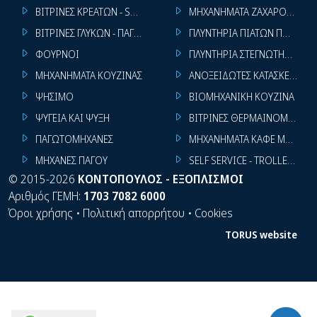
ΒΙΤΡΙΝΕΣ ΚΡΕΑΤΩΝ - SUPER MARKET
ΜΗΧΑΝΗΜΑΤΑ ΖΑΧΑΡΟΠΛΑΣΤ
ΒΙΤΡΙΝΕΣ ΓΛΥΚΩΝ - ΠΑΓΩΤΩΝ
ΠΛΥΝΤΗΡΙΑ ΠΙΑΤΩΝ ΠΟΤΗΡΙ
ΦΟΥΡΝΟΙ
ΠΛΥΝΤΗΡΙΑ ΣΤΕΓΝΩΤΗΡΙΑ ΣΙ
ΜΗΧΑΝΗΜΑΤΑ ΚΟΥΖΙΝΑΣ
ΑΝΟΞΕΙΔΩΤΕΣ ΚΑΤΑΣΚΕΥΕΣ
ΨΗΣΙΜΟ
ΒΙΟΜΗΧΑΝΙΚΗ ΚΟΥΖΙΝΑ
ΨΥΓΕΙΑ ΚΑΙ ΨΥΞΗ
ΒΙΤΡΙΝΕΣ ΘΕΡΜΑΙΝΟΜΕΝΕΣ
ΠΑΓΩΤΟΜΗΧΑΝΕΣ
ΜΗΧΑΝΗΜΑΤΑ ΚΑΦΕ ΜΠΑΡ
ΜΗΧΑΝΕΣ ΠΑΓΟΥ
SELF SERVICE - TROLLEY - LI
©
2015-2026
ΚΟΝΤΟΠΟΥΛΟΣ - ΕΞΟΠΛΙΣΜΟΙ
Αριθμός ΓΕΜΗ:
1703 7082 6000
Όροι χρήσης
•
Πολιτική απορρήτου
•
Cookies
TORUS website