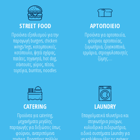
STREET FOOD
ΑΡΤΟΠΟΙΕΙΟ
Προϊόντα εξοπλισμού για την
Προϊόντα για αρτοποιεία,
παραγωγή burgers, chicken
φούρνοι αρτοποιίας,
wings/legs, κοτομπουκιές,
ζυμωτήρια, ζυγοκοπτικά,
κοτόπουλο, ψητά σχάρας,
ερμάρια, στρογγυλοποιητές
πατάτες, τηγανητά, hot dog,
ζύμης.....
σάντουϊτς, γύρος, πίτσα,
τορτίγια, burritos, noodles
CATERING
LAUNDRY
Προϊόντα για catering,
Επαγγελματικά πλυντήρια και
μηχανήματα μεγάλης
στεγνωτήρια ρούχων,
παραγωγής για δεξιώσεις όπως
κυλινδρικά σιδερωτήρια,
φούρνοι, ανατρεπόμενα
ειδικά συστήματα Laundry για
τηγάνια, βραστήρες πολλών
να καλύψουν όλες τις ανάγκες.