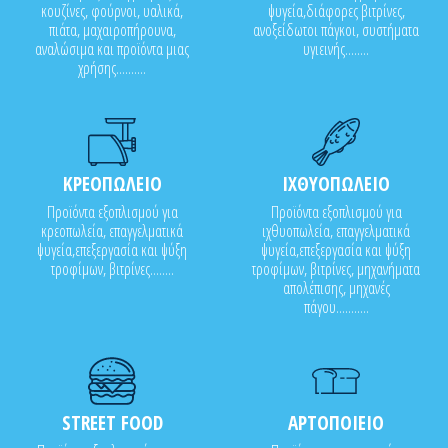
κουζίνες, φούρνοι, υαλικά,
ψυγεία,διάφορες βιτρίνες,
πιάτα, μαχαιροπήρουνα,
ανοξείδωτοι πάγκοι, συστήματα
αναλώσιμα και προϊόντα μιας
υγιεινής........
χρήσης..........
ΚΡΕΟΠΩΛΕΙΟ
ΙΧΘΥΟΠΩΛΕΙΟ
Προϊόντα εξοπλισμού για
Προϊόντα εξοπλισμού για
κρεοπωλεία, επαγγελματικά
ιχθυοπωλεία, επαγγελματικά
ψυγεία,επεξεργασία και ψύξη
ψυγεία,επεξεργασία και ψύξη
τροφίμων, βιτρίνες........
τροφίμων, βιτρίνες, μηχανήματα
απολέπισης, μηχανές
πάγου...........
STREET FOOD
ΑΡΤΟΠΟΙΕΙΟ