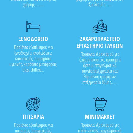
χρήσης..........
εξοπλισμός........
ΞΕΝΟΔΟΧΕΙΟ
ΖΑΧΑΡΟΠΛΑΣΤΕΙΟ
ΕΡΓΑΣΤΗΡΙΟ ΓΛΥΚΩΝ
Προϊόντα εξοπλισμού για
ξενοδοχεία, ανοξείδωτες
Προϊόντα εξοπλισμού για
κατασκευές, συστήματα
ζαχαροπλαστεία, πρατήρια
υγιεινής, καρότσια μεταφοράς,
άρτου, επαγγελματικά
blast chillers...
ψυγεία,επεξεργασία και
θέρμανση τροφίμων,
επεξεργασία ζύμης.......
ΠΙΤΣΑΡΙΑ
MINIMARKET
Προϊόντα εξοπλισμού για
Προϊόντα εξοπλισμού για
πιτσαρίες, σπαγγετερίες,
minimarkets, επαγγελματικά