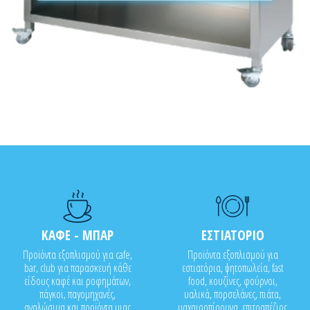
ΚΑΦΕ - ΜΠΑΡ
ΕΣΤΙΑΤΟΡΙΟ
Προϊόντα εξοπλισμού για cafe,
Προϊόντα εξοπλισμού για
bar, club για παρασκευή κάθε
εστιατόρια, ψητοπωλεία, fast
είδους καφέ και ροφημάτων,
food, κουζίνες, φούρνοι,
πάγκοι, παγομηχανές,
υαλικά, πορσελάνες, πιάτα,
αναλώσιμα και προϊόντα μιας
μαχαιροπίρουνα, επιτραπέζιος