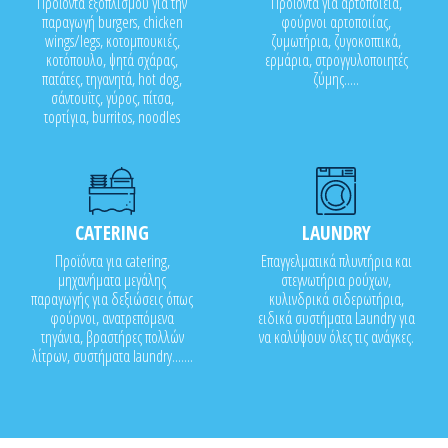
Προϊόντα εξοπλισμού για την
Προϊόντα για αρτοποιεία,
παραγωγή burgers, chicken
φούρνοι αρτοποιίας,
wings/legs, κοτομπουκιές,
ζυμωτήρια, ζυγοκοπτικά,
κοτόπουλο, ψητά σχάρας,
ερμάρια, στρογγυλοποιητές
πατάτες, τηγανητά, hot dog,
ζύμης.....
σάντουϊτς, γύρος, πίτσα,
τορτίγια, burritos, noodles
CATERING
LAUNDRY
Προϊόντα για catering,
Επαγγελματικά πλυντήρια και
μηχανήματα μεγάλης
στεγνωτήρια ρούχων,
παραγωγής για δεξιώσεις όπως
κυλινδρικά σιδερωτήρια,
φούρνοι, ανατρεπόμενα
ειδικά συστήματα Laundry για
τηγάνια, βραστήρες πολλών
να καλύψουν όλες τις ανάγκες.
λίτρων, συστήματα laundry.......