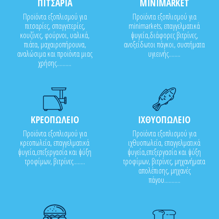
ΠΙΤΣΑΡΙΑ
MINIMARKET
Προϊόντα εξοπλισμού για
Προϊόντα εξοπλισμού για
πιτσαρίες, σπαγγετερίες,
minimarkets, επαγγελματικά
κουζίνες, φούρνοι, υαλικά,
ψυγεία,διάφορες βιτρίνες,
πιάτα, μαχαιροπήρουνα,
ανοξείδωτοι πάγκοι, συστήματα
αναλώσιμα και προϊόντα μιας
υγιεινής........
χρήσης..........
ΚΡΕΟΠΩΛΕΙΟ
ΙΧΘΥΟΠΩΛΕΙΟ
Προϊόντα εξοπλισμού για
Προϊόντα εξοπλισμού για
κρεοπωλεία, επαγγελματικά
ιχθυοπωλεία, επαγγελματικά
ψυγεία,επεξεργασία και ψύξη
ψυγεία,επεξεργασία και ψύξη
τροφίμων, βιτρίνες........
τροφίμων, βιτρίνες, μηχανήματα
απολέπισης, μηχανές
πάγου...........