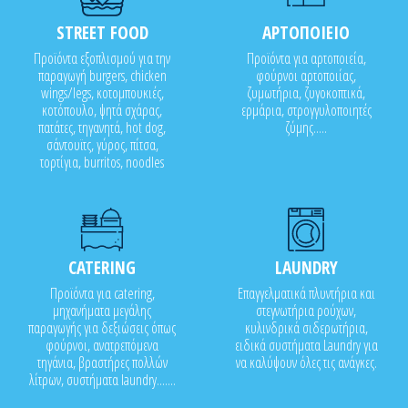
STREET FOOD
ΑΡΤΟΠΟΙΕΙΟ
Προϊόντα εξοπλισμού για την
Προϊόντα για αρτοποιεία,
παραγωγή burgers, chicken
φούρνοι αρτοποιίας,
wings/legs, κοτομπουκιές,
ζυμωτήρια, ζυγοκοπτικά,
κοτόπουλο, ψητά σχάρας,
ερμάρια, στρογγυλοποιητές
πατάτες, τηγανητά, hot dog,
ζύμης.....
σάντουϊτς, γύρος, πίτσα,
τορτίγια, burritos, noodles
CATERING
LAUNDRY
Προϊόντα για catering,
Επαγγελματικά πλυντήρια και
μηχανήματα μεγάλης
στεγνωτήρια ρούχων,
παραγωγής για δεξιώσεις όπως
κυλινδρικά σιδερωτήρια,
φούρνοι, ανατρεπόμενα
ειδικά συστήματα Laundry για
τηγάνια, βραστήρες πολλών
να καλύψουν όλες τις ανάγκες.
λίτρων, συστήματα laundry.......