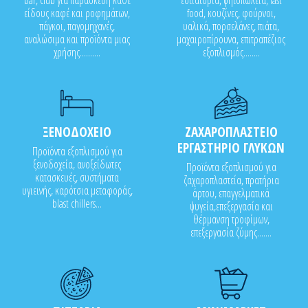
bar, club για παρασκευή κάθε
εστιατόρια, ψητοπωλεία, fast
είδους καφέ και ροφημάτων,
food, κουζίνες, φούρνοι,
πάγκοι, παγομηχανές,
υαλικά, πορσελάνες, πιάτα,
αναλώσιμα και προϊόντα μιας
μαχαιροπίρουνα, επιτραπέζιος
χρήσης..........
εξοπλισμός........
ΞΕΝΟΔΟΧΕΙΟ
ΖΑΧΑΡΟΠΛΑΣΤΕΙΟ
ΕΡΓΑΣΤΗΡΙΟ ΓΛΥΚΩΝ
Προϊόντα εξοπλισμού για
ξενοδοχεία, ανοξείδωτες
Προϊόντα εξοπλισμού για
κατασκευές, συστήματα
ζαχαροπλαστεία, πρατήρια
υγιεινής, καρότσια μεταφοράς,
άρτου, επαγγελματικά
blast chillers...
ψυγεία,επεξεργασία και
θέρμανση τροφίμων,
επεξεργασία ζύμης.......