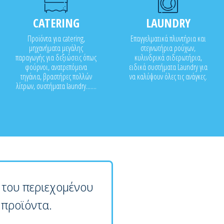
CATERING
LAUNDRY
Προϊόντα για catering,
Επαγγελματικά πλυντήρια και
μηχανήματα μεγάλης
στεγνωτήρια ρούχων,
παραγωγής για δεξιώσεις όπως
κυλινδρικά σιδερωτήρια,
φούρνοι, ανατρεπόμενα
ειδικά συστήματα Laundry για
τηγάνια, βραστήρες πολλών
να καλύψουν όλες τις ανάγκες.
λίτρων, συστήματα laundry.......
 του περιεχομένου
 προϊόντα.