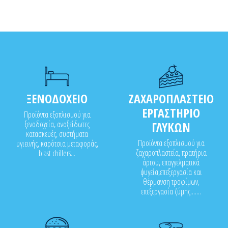
ΞΕΝΟΔΟΧΕΙΟ
ΖΑΧΑΡΟΠΛΑΣΤΕΙΟ
ΕΡΓΑΣΤΗΡΙΟ
Προϊόντα εξοπλισμού για
ξενοδοχεία, ανοξείδωτες
ΓΛΥΚΩΝ
κατασκευές, συστήματα
Προϊόντα εξοπλισμού για
υγιεινής, καρότσια μεταφοράς,
ζαχαροπλαστεία, πρατήρια
blast chillers...
άρτου, επαγγελματικά
ψυγεία,επεξεργασία και
θέρμανση τροφίμων,
επεξεργασία ζύμης.......