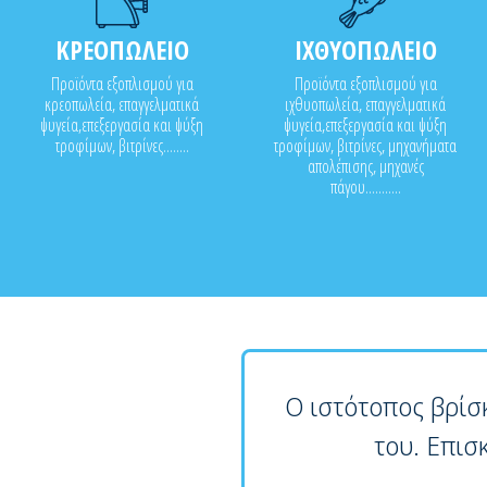
ΚΡΕΟΠΩΛΕΙΟ
ΙΧΘΥΟΠΩΛΕΙΟ
Προϊόντα εξοπλισμού για
Προϊόντα εξοπλισμού για
κρεοπωλεία, επαγγελματικά
ιχθυοπωλεία, επαγγελματικά
ψυγεία,επεξεργασία και ψύξη
ψυγεία,επεξεργασία και ψύξη
τροφίμων, βιτρίνες........
τροφίμων, βιτρίνες, μηχανήματα
απολέπισης, μηχανές
πάγου...........
Ο ιστότοπος βρίσ
του. Επισ