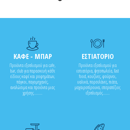
ΚΑΦΕ - ΜΠΑΡ
ΕΣΤΙΑΤΟΡΙΟ
Προϊόντα εξοπλισμού για cafe,
Προϊόντα εξοπλισμού για
bar, club για παρασκευή κάθε
εστιατόρια, ψητοπωλεία, fast
είδους καφέ και ροφημάτων,
food, κουζίνες, φούρνοι,
πάγκοι, παγομηχανές,
υαλικά, πορσελάνες, πιάτα,
αναλώσιμα και προϊόντα μιας
μαχαιροπίρουνα, επιτραπέζιος
χρήσης..........
εξοπλισμός........