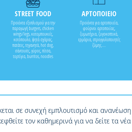
STREET FOOD
ΑΡΤΟΠΟΙΕΙΟ
Προϊόντα εξοπλισμού για την
Προϊόντα για αρτοποιεία,
παραγωγή burgers, chicken
φούρνοι αρτοποιίας,
wings/legs, κοτομπουκιές,
ζυμωτήρια, ζυγοκοπτικά,
κοτόπουλο, ψητά σχάρας,
ερμάρια, στρογγυλοποιητές
πατάτες, τηγανητά, hot dog,
ζύμης.....
σάντουϊτς, γύρος, πίτσα,
τορτίγια, burritos, noodles
κεται σε συνεχή εμπλουτισμό και ανανέωση
κεφθείτε τον καθημερινά για να δείτε τα νέα