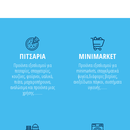
ΠΙΤΣΑΡΙΑ
MINIMARKET
Προϊόντα εξοπλισμού για
Προϊόντα εξοπλισμού για
πιτσαρίες, σπαγγετερίες,
minimarkets, επαγγελματικά
κουζίνες, φούρνοι, υαλικά,
ψυγεία,διάφορες βιτρίνες,
πιάτα, μαχαιροπήρουνα,
ανοξείδωτοι πάγκοι, συστήματα
αναλώσιμα και προϊόντα μιας
υγιεινής........
χρήσης..........