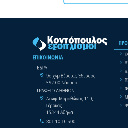
ΠΡΟ
Κ
ΕΠΙΚΟΙΝΩΝΊΑ
Β
ΕΔΡΑ
Β
9ο χλμ Βέροιας-Έδεσσας
Β
592 00 Νάουσα
Φ
ΓΡΑΦΕΙΟ ΑΘΗΝΩΝ
Μ
Λεωφ. Μαραθώνος 110,
Γέρακας
Ψ
15344 Αθήνα
801 10 10 500