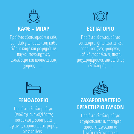
ΚΑΦΕ - ΜΠΑΡ
ΕΣΤΙΑΤΟΡΙΟ
Προϊόντα εξοπλισμού για cafe,
Προϊόντα εξοπλισμού για
bar, club για παρασκευή κάθε
εστιατόρια, ψητοπωλεία, fast
είδους καφέ και ροφημάτων,
food, κουζίνες, φούρνοι,
πάγκοι, παγομηχανές,
υαλικά, πορσελάνες, πιάτα,
αναλώσιμα και προϊόντα μιας
μαχαιροπίρουνα, επιτραπέζιος
χρήσης..........
εξοπλισμός........
ΞΕΝΟΔΟΧΕΙΟ
ΖΑΧΑΡΟΠΛΑΣΤΕΙΟ
ΕΡΓΑΣΤΗΡΙΟ ΓΛΥΚΩΝ
Προϊόντα εξοπλισμού για
ξενοδοχεία, ανοξείδωτες
Προϊόντα εξοπλισμού για
κατασκευές, συστήματα
ζαχαροπλαστεία, πρατήρια
υγιεινής, καρότσια μεταφοράς,
άρτου, επαγγελματικά
blast chillers...
ψυγεία,επεξεργασία και