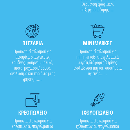
θέρμανση τροφίμων,
επεξεργασία ζύμης.......
ΠΙΤΣΑΡΙΑ
MINIMARKET
Προϊόντα εξοπλισμού για
Προϊόντα εξοπλισμού για
πιτσαρίες, σπαγγετερίες,
minimarkets, επαγγελματικά
κουζίνες, φούρνοι, υαλικά,
ψυγεία,διάφορες βιτρίνες,
πιάτα, μαχαιροπήρουνα,
ανοξείδωτοι πάγκοι, συστήματα
αναλώσιμα και προϊόντα μιας
υγιεινής........
χρήσης..........
ΚΡΕΟΠΩΛΕΙΟ
ΙΧΘΥΟΠΩΛΕΙΟ
Προϊόντα εξοπλισμού για
Προϊόντα εξοπλισμού για
κρεοπωλεία, επαγγελματικά
ιχθυοπωλεία, επαγγελματικά