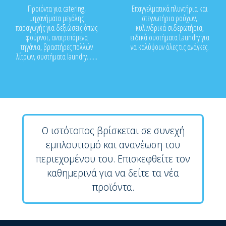
Προϊόντα για catering,
Επαγγελματικά πλυντήρια και
μηχανήματα μεγάλης
στεγνωτήρια ρούχων,
παραγωγής για δεξιώσεις όπως
κυλινδρικά σιδερωτήρια,
φούρνοι, ανατρεπόμενα
ειδικά συστήματα Laundry για
τηγάνια, βραστήρες πολλών
να καλύψουν όλες τις ανάγκες.
λίτρων, συστήματα laundry.......
Ο ιστότοπος βρίσκεται σε συνεχή
εμπλουτισμό και ανανέωση του
περιεχομένου του. Επισκεφθείτε τον
καθημερινά για να δείτε τα νέα
προϊόντα.