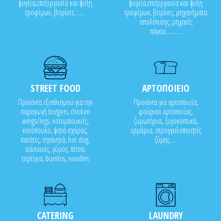
ψυγεία,επεξεργασία και ψύξη
ψυγεία,επεξεργασία και ψύξη
τροφίμων, βιτρίνες........
τροφίμων, βιτρίνες, μηχανήματα
απολέπισης, μηχανές
πάγου...........
STREET FOOD
ΑΡΤΟΠΟΙΕΙΟ
Προϊόντα εξοπλισμού για την
Προϊόντα για αρτοποιεία,
παραγωγή burgers, chicken
φούρνοι αρτοποιίας,
wings/legs, κοτομπουκιές,
ζυμωτήρια, ζυγοκοπτικά,
κοτόπουλο, ψητά σχάρας,
ερμάρια, στρογγυλοποιητές
πατάτες, τηγανητά, hot dog,
ζύμης.....
σάντουϊτς, γύρος, πίτσα,
τορτίγια, burritos, noodles
CATERING
LAUNDRY