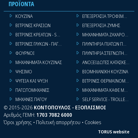
ΠΡΟΪΌΝΤΑ
ΚΟΥΖΙΝΑ
ΕΠΕΞΕΡΓΑΣΙΑ ΤΡΟΦΙΜΩΝ
ΒΙΤΡΙΝΕΣ ΚΡΑΣΙΩΝ
ΕΠΕΞΕΡΓΑΣΙΑ ΖΥΜΗΣ
ΒΙΤΡΙΝΕΣ ΚΡΕΑΤΩΝ - SUPER MARKET
ΜΗΧΑΝΗΜΑΤΑ ΖΑΧΑΡΟΠΛΑΣΤ
ΒΙΤΡΙΝΕΣ ΓΛΥΚΩΝ - ΠΑΓΩΤΩΝ
ΠΛΥΝΤΗΡΙΑ ΠΙΑΤΩΝ ΠΟΤΗΡΙ
ΦΟΥΡΝΟΙ
ΠΛΥΝΤΗΡΙΑ ΣΤΕΓΝΩΤΗΡΙΑ ΣΙ
ΜΗΧΑΝΗΜΑΤΑ ΚΟΥΖΙΝΑΣ
ΑΝΟΞΕΙΔΩΤΕΣ ΚΑΤΑΣΚΕΥΕΣ
ΨΗΣΙΜΟ
ΒΙΟΜΗΧΑΝΙΚΗ ΚΟΥΖΙΝΑ
ΨΥΓΕΙΑ ΚΑΙ ΨΥΞΗ
ΒΙΤΡΙΝΕΣ ΘΕΡΜΑΙΝΟΜΕΝΕΣ
ΠΑΓΩΤΟΜΗΧΑΝΕΣ
ΜΗΧΑΝΗΜΑΤΑ ΚΑΦΕ ΜΠΑΡ
ΜΗΧΑΝΕΣ ΠΑΓΟΥ
SELF SERVICE - TROLLEY - LI
©
2015-2026
ΚΟΝΤΟΠΟΥΛΟΣ - ΕΞΟΠΛΙΣΜΟΙ
Αριθμός ΓΕΜΗ:
1703 7082 6000
Όροι χρήσης
•
Πολιτική απορρήτου
•
Cookies
TORUS website