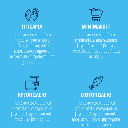
ΠΙΤΣΑΡΙΑ
MINIMARKET
Προϊόντα εξοπλισμού για
Προϊόντα εξοπλισμού για
πιτσαρίες, σπαγγετερίες,
minimarkets, επαγγελματικά
κουζίνες, φούρνοι, υαλικά,
ψυγεία,διάφορες βιτρίνες,
πιάτα, μαχαιροπήρουνα,
ανοξείδωτοι πάγκοι, συστήματα
αναλώσιμα και προϊόντα μιας
υγιεινής........
χρήσης..........
ΚΡΕΟΠΩΛΕΙΟ
ΙΧΘΥΟΠΩΛΕΙΟ
Προϊόντα εξοπλισμού για
Προϊόντα εξοπλισμού για
κρεοπωλεία, επαγγελματικά
ιχθυοπωλεία, επαγγελματικά
ψυγεία,επεξεργασία και ψύξη
ψυγεία,επεξεργασία και ψύξη
τροφίμων, βιτρίνες........
τροφίμων, βιτρίνες, μηχανήματα
απολέπισης, μηχανές