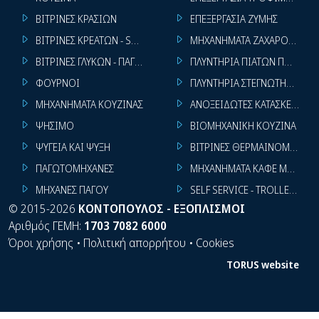
ΒΙΤΡΙΝΕΣ ΚΡΑΣΙΩΝ
ΕΠΕΞΕΡΓΑΣΙΑ ΖΥΜΗΣ
ΒΙΤΡΙΝΕΣ ΚΡΕΑΤΩΝ - SUPER MARKET
ΜΗΧΑΝΗΜΑΤΑ ΖΑΧΑΡΟΠΛΑΣΤ
ΒΙΤΡΙΝΕΣ ΓΛΥΚΩΝ - ΠΑΓΩΤΩΝ
ΠΛΥΝΤΗΡΙΑ ΠΙΑΤΩΝ ΠΟΤΗΡΙ
ΦΟΥΡΝΟΙ
ΠΛΥΝΤΗΡΙΑ ΣΤΕΓΝΩΤΗΡΙΑ ΣΙ
ΜΗΧΑΝΗΜΑΤΑ ΚΟΥΖΙΝΑΣ
ΑΝΟΞΕΙΔΩΤΕΣ ΚΑΤΑΣΚΕΥΕΣ
ΨΗΣΙΜΟ
ΒΙΟΜΗΧΑΝΙΚΗ ΚΟΥΖΙΝΑ
ΨΥΓΕΙΑ ΚΑΙ ΨΥΞΗ
ΒΙΤΡΙΝΕΣ ΘΕΡΜΑΙΝΟΜΕΝΕΣ
ΠΑΓΩΤΟΜΗΧΑΝΕΣ
ΜΗΧΑΝΗΜΑΤΑ ΚΑΦΕ ΜΠΑΡ
ΜΗΧΑΝΕΣ ΠΑΓΟΥ
SELF SERVICE - TROLLEY - LI
©
2015-2026
ΚΟΝΤΟΠΟΥΛΟΣ - ΕΞΟΠΛΙΣΜΟΙ
Αριθμός ΓΕΜΗ:
1703 7082 6000
Όροι χρήσης
•
Πολιτική απορρήτου
•
Cookies
TORUS website