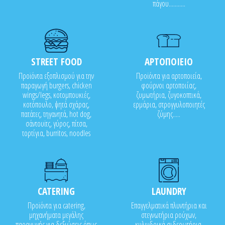
πάγου...........
STREET FOOD
ΑΡΤΟΠΟΙΕΙΟ
Προϊόντα εξοπλισμού για την
Προϊόντα για αρτοποιεία,
παραγωγή burgers, chicken
φούρνοι αρτοποιίας,
wings/legs, κοτομπουκιές,
ζυμωτήρια, ζυγοκοπτικά,
κοτόπουλο, ψητά σχάρας,
ερμάρια, στρογγυλοποιητές
πατάτες, τηγανητά, hot dog,
ζύμης.....
σάντουϊτς, γύρος, πίτσα,
τορτίγια, burritos, noodles
CATERING
LAUNDRY
Προϊόντα για catering,
Επαγγελματικά πλυντήρια και
μηχανήματα μεγάλης
στεγνωτήρια ρούχων,
παραγωγής για δεξιώσεις όπως
κυλινδρικά σιδερωτήρια,