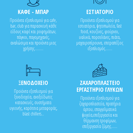
ΚΑΦΕ - ΜΠΑΡ
ΕΣΤΙΑΤΟΡΙΟ
Προϊόντα εξοπλισμού για cafe,
Προϊόντα εξοπλισμού για
bar, club για παρασκευή κάθε
εστιατόρια, ψητοπωλεία, fast
είδους καφέ και ροφημάτων,
food, κουζίνες, φούρνοι,
πάγκοι, παγομηχανές,
υαλικά, πορσελάνες, πιάτα,
αναλώσιμα και προϊόντα μιας
μαχαιροπίρουνα, επιτραπέζιος
χρήσης..........
εξοπλισμός........
ΞΕΝΟΔΟΧΕΙΟ
ΖΑΧΑΡΟΠΛΑΣΤΕΙΟ
ΕΡΓΑΣΤΗΡΙΟ ΓΛΥΚΩΝ
Προϊόντα εξοπλισμού για
ξενοδοχεία, ανοξείδωτες
Προϊόντα εξοπλισμού για
κατασκευές, συστήματα
ζαχαροπλαστεία, πρατήρια
υγιεινής, καρότσια μεταφοράς,
άρτου, επαγγελματικά
blast chillers...
ψυγεία,επεξεργασία και
θέρμανση τροφίμων,
επεξεργασία ζύμης.......