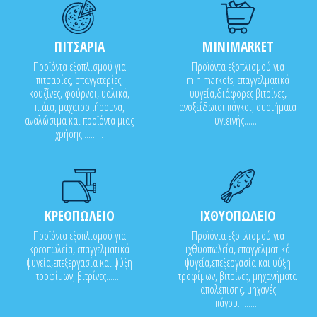
ΠΙΤΣΑΡΙΑ
MINIMARKET
Προϊόντα εξοπλισμού για
Προϊόντα εξοπλισμού για
πιτσαρίες, σπαγγετερίες,
minimarkets, επαγγελματικά
κουζίνες, φούρνοι, υαλικά,
ψυγεία,διάφορες βιτρίνες,
πιάτα, μαχαιροπήρουνα,
ανοξείδωτοι πάγκοι, συστήματα
αναλώσιμα και προϊόντα μιας
υγιεινής........
χρήσης..........
ΚΡΕΟΠΩΛΕΙΟ
ΙΧΘΥΟΠΩΛΕΙΟ
Προϊόντα εξοπλισμού για
Προϊόντα εξοπλισμού για
κρεοπωλεία, επαγγελματικά
ιχθυοπωλεία, επαγγελματικά
ψυγεία,επεξεργασία και ψύξη
ψυγεία,επεξεργασία και ψύξη
τροφίμων, βιτρίνες........
τροφίμων, βιτρίνες, μηχανήματα
απολέπισης, μηχανές
πάγου...........