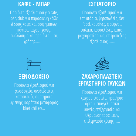
ΚΑΦΕ - ΜΠΑΡ
ΕΣΤΙΑΤΟΡΙΟ
Προϊόντα εξοπλισμού για cafe,
Προϊόντα εξοπλισμού για
bar, club για παρασκευή κάθε
εστιατόρια, ψητοπωλεία, fast
είδους καφέ και ροφημάτων,
food, κουζίνες, φούρνοι,
πάγκοι, παγομηχανές,
υαλικά, πορσελάνες, πιάτα,
αναλώσιμα και προϊόντα μιας
μαχαιροπίρουνα, επιτραπέζιος
χρήσης..........
εξοπλισμός........
ΞΕΝΟΔΟΧΕΙΟ
ΖΑΧΑΡΟΠΛΑΣΤΕΙΟ
ΕΡΓΑΣΤΗΡΙΟ ΓΛΥΚΩΝ
Προϊόντα εξοπλισμού για
ξενοδοχεία, ανοξείδωτες
Προϊόντα εξοπλισμού για
κατασκευές, συστήματα
ζαχαροπλαστεία, πρατήρια
υγιεινής, καρότσια μεταφοράς,
άρτου, επαγγελματικά
blast chillers...
ψυγεία,επεξεργασία και
θέρμανση τροφίμων,
επεξεργασία ζύμης.......