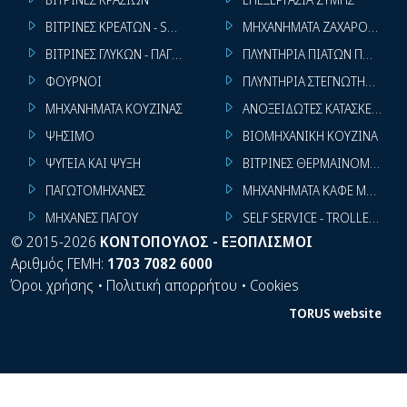
ΒΙΤΡΙΝΕΣ ΚΡΕΑΤΩΝ - SUPER MARKET
ΜΗΧΑΝΗΜΑΤΑ ΖΑΧΑΡΟΠΛΑΣΤ
ΒΙΤΡΙΝΕΣ ΓΛΥΚΩΝ - ΠΑΓΩΤΩΝ
ΠΛΥΝΤΗΡΙΑ ΠΙΑΤΩΝ ΠΟΤΗΡΙ
ΦΟΥΡΝΟΙ
ΠΛΥΝΤΗΡΙΑ ΣΤΕΓΝΩΤΗΡΙΑ ΣΙ
ΜΗΧΑΝΗΜΑΤΑ ΚΟΥΖΙΝΑΣ
ΑΝΟΞΕΙΔΩΤΕΣ ΚΑΤΑΣΚΕΥΕΣ
ΨΗΣΙΜΟ
ΒΙΟΜΗΧΑΝΙΚΗ ΚΟΥΖΙΝΑ
ΨΥΓΕΙΑ ΚΑΙ ΨΥΞΗ
ΒΙΤΡΙΝΕΣ ΘΕΡΜΑΙΝΟΜΕΝΕΣ
ΠΑΓΩΤΟΜΗΧΑΝΕΣ
ΜΗΧΑΝΗΜΑΤΑ ΚΑΦΕ ΜΠΑΡ
ΜΗΧΑΝΕΣ ΠΑΓΟΥ
SELF SERVICE - TROLLEY - LI
©
2015-2026
ΚΟΝΤΟΠΟΥΛΟΣ - ΕΞΟΠΛΙΣΜΟΙ
Αριθμός ΓΕΜΗ:
1703 7082 6000
Όροι χρήσης
•
Πολιτική απορρήτου
•
Cookies
TORUS website