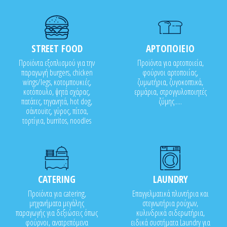
STREET FOOD
ΑΡΤΟΠΟΙΕΙΟ
Προϊόντα εξοπλισμού για την
Προϊόντα για αρτοποιεία,
παραγωγή burgers, chicken
φούρνοι αρτοποιίας,
wings/legs, κοτομπουκιές,
ζυμωτήρια, ζυγοκοπτικά,
κοτόπουλο, ψητά σχάρας,
ερμάρια, στρογγυλοποιητές
πατάτες, τηγανητά, hot dog,
ζύμης.....
σάντουϊτς, γύρος, πίτσα,
τορτίγια, burritos, noodles
CATERING
LAUNDRY
Προϊόντα για catering,
Επαγγελματικά πλυντήρια και
μηχανήματα μεγάλης
στεγνωτήρια ρούχων,
παραγωγής για δεξιώσεις όπως
κυλινδρικά σιδερωτήρια,
φούρνοι, ανατρεπόμενα
ειδικά συστήματα Laundry για