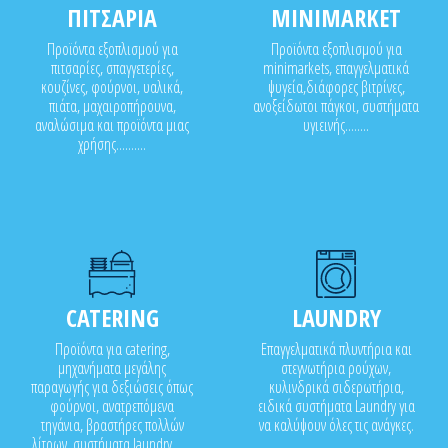
ΠΙΤΣΑΡΙΑ
MINIMARKET
Προϊόντα εξοπλισμού για
Προϊόντα εξοπλισμού για
πιτσαρίες, σπαγγετερίες,
minimarkets, επαγγελματικά
κουζίνες, φούρνοι, υαλικά,
ψυγεία,διάφορες βιτρίνες,
πιάτα, μαχαιροπήρουνα,
ανοξείδωτοι πάγκοι, συστήματα
αναλώσιμα και προϊόντα μιας
υγιεινής........
χρήσης..........
CATERING
LAUNDRY
Προϊόντα για catering,
Επαγγελματικά πλυντήρια και
μηχανήματα μεγάλης
στεγνωτήρια ρούχων,
παραγωγής για δεξιώσεις όπως
κυλινδρικά σιδερωτήρια,
φούρνοι, ανατρεπόμενα
ειδικά συστήματα Laundry για
τηγάνια, βραστήρες πολλών
να καλύψουν όλες τις ανάγκες.
λίτρων, συστήματα laundry.......