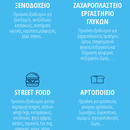
ΞΕΝΟΔΟΧΕΙΟ
ΖΑΧΑΡΟΠΛΑΣΤΕΙΟ
ΕΡΓΑΣΤΗΡΙΟ
Προϊόντα εξοπλισμού για
ξενοδοχεία, ανοξείδωτες
ΓΛΥΚΩΝ
κατασκευές, συστήματα
Προϊόντα εξοπλισμού για
υγιεινής, καρότσια μεταφοράς,
ζαχαροπλαστεία, πρατήρια
blast chillers...
άρτου, επαγγελματικά
ψυγεία,επεξεργασία και
θέρμανση τροφίμων,
επεξεργασία ζύμης.......
STREET FOOD
ΑΡΤΟΠΟΙΕΙΟ
Προϊόντα εξοπλισμού για την
Προϊόντα για αρτοποιεία,
παραγωγή burgers, chicken
φούρνοι αρτοποιίας,
wings/legs, κοτομπουκιές,
ζυμωτήρια, ζυγοκοπτικά,
κοτόπουλο, ψητά σχάρας,
ερμάρια, στρογγυλοποιητές
πατάτες, τηγανητά, hot dog,
ζύμης.....
σάντουϊτς, γύρος, πίτσα,