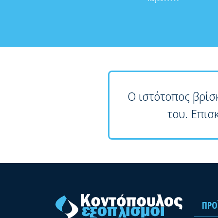
Ο ιστότοπος βρίσ
του. Επισ
ΠΡΟ