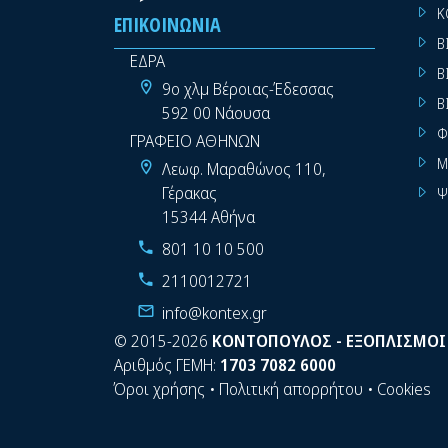
Κ
ΕΠΙΚΟΙΝΩΝΊΑ
Β
ΕΔΡΑ
Β
9ο χλμ Βέροιας-Έδεσσας
Β
592 00 Νάουσα
Φ
ΓΡΑΦΕΙΟ ΑΘΗΝΩΝ
Μ
Λεωφ. Μαραθώνος 110,
Γέρακας
Ψ
15344 Αθήνα
801 10 10 500
2110012721
info@kontex.gr
©
2015-2026
ΚΟΝΤΟΠΟΥΛΟΣ - ΕΞΟΠΛΙΣΜΟΙ
Αριθμός ΓΕΜΗ:
1703 7082 6000
Όροι χρήσης
•
Πολιτική απορρήτου
•
Cookies