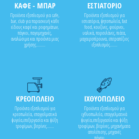
ΚΑΦΕ - ΜΠΑΡ
ΕΣΤΙΑΤΟΡΙΟ
Προϊόντα εξοπλισμού για cafe,
Προϊόντα εξοπλισμού για
bar, club για παρασκευή κάθε
εστιατόρια, ψητοπωλεία, fast
είδους καφέ και ροφημάτων,
food, κουζίνες, φούρνοι,
πάγκοι, παγομηχανές,
υαλικά, πορσελάνες, πιάτα,
αναλώσιμα και προϊόντα μιας
μαχαιροπίρουνα, επιτραπέζιος
χρήσης..........
εξοπλισμός........
ΚΡΕΟΠΩΛΕΙΟ
ΙΧΘΥΟΠΩΛΕΙΟ
Προϊόντα εξοπλισμού για
Προϊόντα εξοπλισμού για
κρεοπωλεία, επαγγελματικά
ιχθυοπωλεία, επαγγελματικά
ψυγεία,επεξεργασία και ψύξη
ψυγεία,επεξεργασία και ψύξη
τροφίμων, βιτρίνες........
τροφίμων, βιτρίνες, μηχανήματα
απολέπισης, μηχανές
πάγου...........