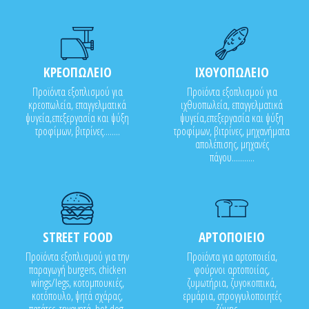
ΚΡΕΟΠΩΛΕΙΟ
ΙΧΘΥΟΠΩΛΕΙΟ
Προϊόντα εξοπλισμού για
Προϊόντα εξοπλισμού για
κρεοπωλεία, επαγγελματικά
ιχθυοπωλεία, επαγγελματικά
ψυγεία,επεξεργασία και ψύξη
ψυγεία,επεξεργασία και ψύξη
τροφίμων, βιτρίνες........
τροφίμων, βιτρίνες, μηχανήματα
απολέπισης, μηχανές
πάγου...........
STREET FOOD
ΑΡΤΟΠΟΙΕΙΟ
Προϊόντα εξοπλισμού για την
Προϊόντα για αρτοποιεία,
παραγωγή burgers, chicken
φούρνοι αρτοποιίας,
wings/legs, κοτομπουκιές,
ζυμωτήρια, ζυγοκοπτικά,
κοτόπουλο, ψητά σχάρας,
ερμάρια, στρογγυλοποιητές