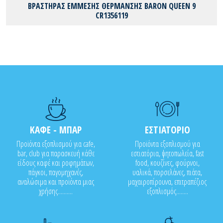
ΒΡΑΣΤΗΡΑΣ ΕΜΜΕΣΗΣ ΘΕΡΜΑΝΣΗΣ BARON QUEEN 9
CR1356119
ΚΑΦΕ - ΜΠΑΡ
ΕΣΤΙΑΤΟΡΙΟ
Προϊόντα εξοπλισμού για cafe,
Προϊόντα εξοπλισμού για
bar, club για παρασκευή κάθε
εστιατόρια, ψητοπωλεία, fast
είδους καφέ και ροφημάτων,
food, κουζίνες, φούρνοι,
πάγκοι, παγομηχανές,
υαλικά, πορσελάνες, πιάτα,
αναλώσιμα και προϊόντα μιας
μαχαιροπίρουνα, επιτραπέζιος
χρήσης..........
εξοπλισμός........