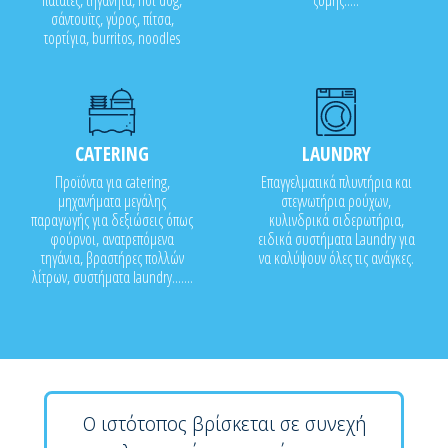
πατάτες, τηγανητά, hot dog,
ζύμης.....
σάντουϊτς, γύρος, πίτσα,
τορτίγια, burritos, noodles
CATERING
LAUNDRY
Προϊόντα για catering,
Επαγγελματικά πλυντήρια και
μηχανήματα μεγάλης
στεγνωτήρια ρούχων,
παραγωγής για δεξιώσεις όπως
κυλινδρικά σιδερωτήρια,
φούρνοι, ανατρεπόμενα
ειδικά συστήματα Laundry για
τηγάνια, βραστήρες πολλών
να καλύψουν όλες τις ανάγκες.
λίτρων, συστήματα laundry.......
Ο ιστότοπος βρίσκεται σε συνεχή