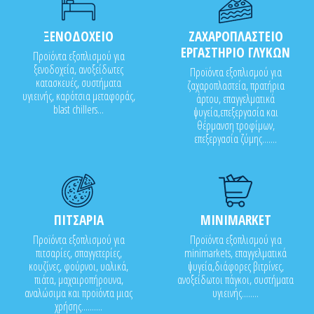
ΞΕΝΟΔΟΧΕΙΟ
ΖΑΧΑΡΟΠΛΑΣΤΕΙΟ
ΕΡΓΑΣΤΗΡΙΟ ΓΛΥΚΩΝ
Προϊόντα εξοπλισμού για
ξενοδοχεία, ανοξείδωτες
Προϊόντα εξοπλισμού για
κατασκευές, συστήματα
ζαχαροπλαστεία, πρατήρια
υγιεινής, καρότσια μεταφοράς,
άρτου, επαγγελματικά
blast chillers...
ψυγεία,επεξεργασία και
θέρμανση τροφίμων,
επεξεργασία ζύμης.......
ΠΙΤΣΑΡΙΑ
MINIMARKET
Προϊόντα εξοπλισμού για
Προϊόντα εξοπλισμού για
πιτσαρίες, σπαγγετερίες,
minimarkets, επαγγελματικά
κουζίνες, φούρνοι, υαλικά,
ψυγεία,διάφορες βιτρίνες,
πιάτα, μαχαιροπήρουνα,
ανοξείδωτοι πάγκοι, συστήματα
αναλώσιμα και προϊόντα μιας
υγιεινής........
χρήσης..........