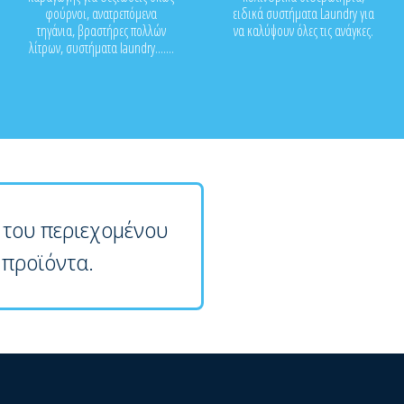
φούρνοι, ανατρεπόμενα
ειδικά συστήματα Laundry για
τηγάνια, βραστήρες πολλών
να καλύψουν όλες τις ανάγκες.
λίτρων, συστήματα laundry.......
 του περιεχομένου
 προϊόντα.