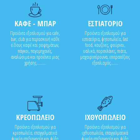
ΚΑΦΕ - ΜΠΑΡ
ΕΣΤΙΑΤΟΡΙΟ
Προϊόντα εξοπλισμού για cafe,
Προϊόντα εξοπλισμού για
bar, club για παρασκευή κάθε
εστιατόρια, ψητοπωλεία, fast
είδους καφέ και ροφημάτων,
food, κουζίνες, φούρνοι,
πάγκοι, παγομηχανές,
υαλικά, πορσελάνες, πιάτα,
αναλώσιμα και προϊόντα μιας
μαχαιροπίρουνα, επιτραπέζιος
χρήσης..........
εξοπλισμός........
ΚΡΕΟΠΩΛΕΙΟ
ΙΧΘΥΟΠΩΛΕΙΟ
Προϊόντα εξοπλισμού για
Προϊόντα εξοπλισμού για
κρεοπωλεία, επαγγελματικά
ιχθυοπωλεία, επαγγελματικά
ψυγεία,επεξεργασία και ψύξη
ψυγεία,επεξεργασία και ψύξη