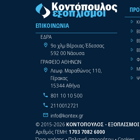
ΠΡΟ
Κ
ΕΠΙΚΟΙΝΩΝΊΑ
Β
ΕΔΡΑ
Β
9ο χλμ Βέροιας-Έδεσσας
Β
592 00 Νάουσα
Φ
ΓΡΑΦΕΙΟ ΑΘΗΝΩΝ
Μ
Λεωφ. Μαραθώνος 110,
Γέρακας
Ψ
15344 Αθήνα
801 10 10 500
2110012721
info@kontex.gr
©
2015-2026
ΚΟΝΤΟΠΟΥΛΟΣ - ΕΞΟΠΛΙΣΜΟΙ
Αριθμός ΓΕΜΗ:
1703 7082 6000
Όροι χρήσης
•
Πολιτική απορρήτου
•
Cookies