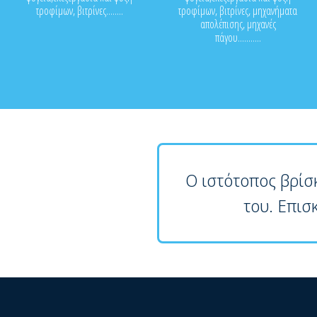
τροφίμων, βιτρίνες........
τροφίμων, βιτρίνες, μηχανήματα
απολέπισης, μηχανές
πάγου...........
Ο ιστότοπος βρίσ
του. Επισ