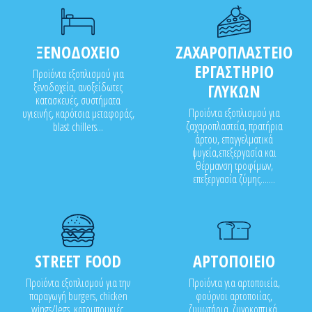
ΞΕΝΟΔΟΧΕΙΟ
ΖΑΧΑΡΟΠΛΑΣΤΕΙΟ
ΕΡΓΑΣΤΗΡΙΟ
Προϊόντα εξοπλισμού για
ξενοδοχεία, ανοξείδωτες
ΓΛΥΚΩΝ
κατασκευές, συστήματα
Προϊόντα εξοπλισμού για
υγιεινής, καρότσια μεταφοράς,
ζαχαροπλαστεία, πρατήρια
blast chillers...
άρτου, επαγγελματικά
ψυγεία,επεξεργασία και
θέρμανση τροφίμων,
επεξεργασία ζύμης.......
STREET FOOD
ΑΡΤΟΠΟΙΕΙΟ
Προϊόντα εξοπλισμού για την
Προϊόντα για αρτοποιεία,
παραγωγή burgers, chicken
φούρνοι αρτοποιίας,
wings/legs, κοτομπουκιές,
ζυμωτήρια, ζυγοκοπτικά,