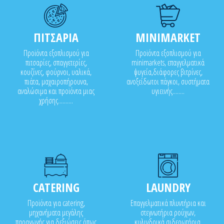
ΠΙΤΣΑΡΙΑ
MINIMARKET
Προϊόντα εξοπλισμού για
Προϊόντα εξοπλισμού για
πιτσαρίες, σπαγγετερίες,
minimarkets, επαγγελματικά
κουζίνες, φούρνοι, υαλικά,
ψυγεία,διάφορες βιτρίνες,
πιάτα, μαχαιροπήρουνα,
ανοξείδωτοι πάγκοι, συστήματα
αναλώσιμα και προϊόντα μιας
υγιεινής........
χρήσης..........
CATERING
LAUNDRY
Προϊόντα για catering,
Επαγγελματικά πλυντήρια και
μηχανήματα μεγάλης
στεγνωτήρια ρούχων,
παραγωγής για δεξιώσεις όπως
κυλινδρικά σιδερωτήρια,