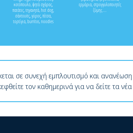
κοτόπουλο, ψητά σχάρας,
ερμάρια, στρογγυλοποιητές
πατάτες, τηγανητά, hot dog,
ζύμης.....
σάντουϊτς, γύρος, πίτσα,
τορτίγια, burritos, noodles
κεται σε συνεχή εμπλουτισμό και ανανέωση
κεφθείτε τον καθημερινά για να δείτε τα νέα