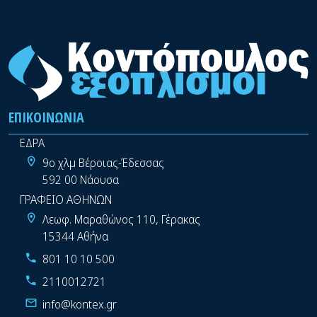
ΕΠΙΚΟΙΝΩΝΊΑ
ΕΔΡΑ
9ο χλμ Βέροιας-Έδεσσας
592 00 Νάουσα
ΓΡΑΦΕΙΟ ΑΘΗΝΩΝ
Λεωφ. Μαραθώνος 110, Γέρακας
15344 Αθήνα
801 10 10 500
2110012721
info@kontex.gr