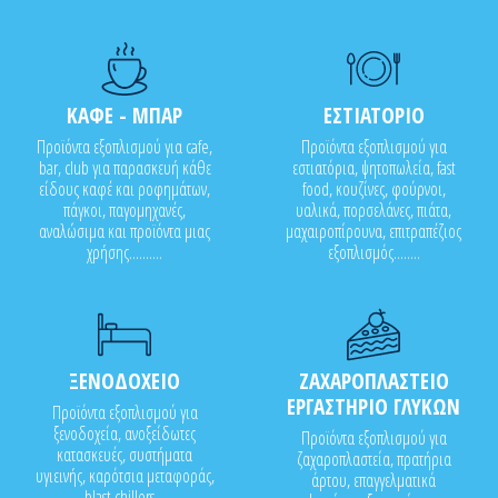
ΚΑΦΕ - ΜΠΑΡ
ΕΣΤΙΑΤΟΡΙΟ
Προϊόντα εξοπλισμού για cafe,
Προϊόντα εξοπλισμού για
bar, club για παρασκευή κάθε
εστιατόρια, ψητοπωλεία, fast
είδους καφέ και ροφημάτων,
food, κουζίνες, φούρνοι,
πάγκοι, παγομηχανές,
υαλικά, πορσελάνες, πιάτα,
αναλώσιμα και προϊόντα μιας
μαχαιροπίρουνα, επιτραπέζιος
χρήσης..........
εξοπλισμός........
ΞΕΝΟΔΟΧΕΙΟ
ΖΑΧΑΡΟΠΛΑΣΤΕΙΟ
ΕΡΓΑΣΤΗΡΙΟ ΓΛΥΚΩΝ
Προϊόντα εξοπλισμού για
ξενοδοχεία, ανοξείδωτες
Προϊόντα εξοπλισμού για
κατασκευές, συστήματα
ζαχαροπλαστεία, πρατήρια
υγιεινής, καρότσια μεταφοράς,
άρτου, επαγγελματικά
blast chillers...