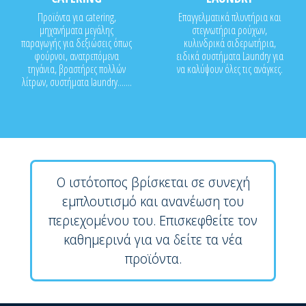
Προϊόντα για catering,
Επαγγελματικά πλυντήρια και
μηχανήματα μεγάλης
στεγνωτήρια ρούχων,
παραγωγής για δεξιώσεις όπως
κυλινδρικά σιδερωτήρια,
φούρνοι, ανατρεπόμενα
ειδικά συστήματα Laundry για
τηγάνια, βραστήρες πολλών
να καλύψουν όλες τις ανάγκες.
λίτρων, συστήματα laundry.......
Ο ιστότοπος βρίσκεται σε συνεχή
εμπλουτισμό και ανανέωση του
περιεχομένου του. Επισκεφθείτε τον
καθημερινά για να δείτε τα νέα
προϊόντα.