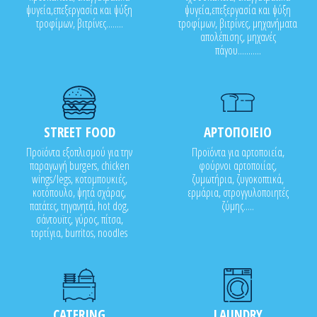
ψυγεία,επεξεργασία και ψύξη
ψυγεία,επεξεργασία και ψύξη
τροφίμων, βιτρίνες........
τροφίμων, βιτρίνες, μηχανήματα
απολέπισης, μηχανές
πάγου...........
STREET FOOD
ΑΡΤΟΠΟΙΕΙΟ
Προϊόντα εξοπλισμού για την
Προϊόντα για αρτοποιεία,
παραγωγή burgers, chicken
φούρνοι αρτοποιίας,
wings/legs, κοτομπουκιές,
ζυμωτήρια, ζυγοκοπτικά,
κοτόπουλο, ψητά σχάρας,
ερμάρια, στρογγυλοποιητές
πατάτες, τηγανητά, hot dog,
ζύμης.....
σάντουϊτς, γύρος, πίτσα,
τορτίγια, burritos, noodles
CATERING
LAUNDRY