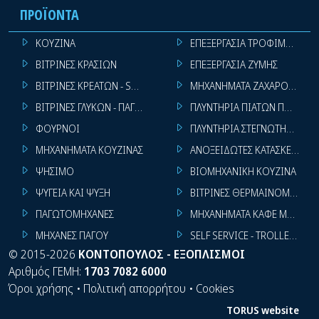
ΠΡΟΪΌΝΤΑ
ΚΟΥΖΙΝΑ
ΕΠΕΞΕΡΓΑΣΙΑ ΤΡΟΦΙΜΩΝ
ΒΙΤΡΙΝΕΣ ΚΡΑΣΙΩΝ
ΕΠΕΞΕΡΓΑΣΙΑ ΖΥΜΗΣ
ΒΙΤΡΙΝΕΣ ΚΡΕΑΤΩΝ - SUPER MARKET
ΜΗΧΑΝΗΜΑΤΑ ΖΑΧΑΡΟΠΛΑΣΤ
ΒΙΤΡΙΝΕΣ ΓΛΥΚΩΝ - ΠΑΓΩΤΩΝ
ΠΛΥΝΤΗΡΙΑ ΠΙΑΤΩΝ ΠΟΤΗΡΙ
ΦΟΥΡΝΟΙ
ΠΛΥΝΤΗΡΙΑ ΣΤΕΓΝΩΤΗΡΙΑ ΣΙ
ΜΗΧΑΝΗΜΑΤΑ ΚΟΥΖΙΝΑΣ
ΑΝΟΞΕΙΔΩΤΕΣ ΚΑΤΑΣΚΕΥΕΣ
ΨΗΣΙΜΟ
ΒΙΟΜΗΧΑΝΙΚΗ ΚΟΥΖΙΝΑ
ΨΥΓΕΙΑ ΚΑΙ ΨΥΞΗ
ΒΙΤΡΙΝΕΣ ΘΕΡΜΑΙΝΟΜΕΝΕΣ
ΠΑΓΩΤΟΜΗΧΑΝΕΣ
ΜΗΧΑΝΗΜΑΤΑ ΚΑΦΕ ΜΠΑΡ
ΜΗΧΑΝΕΣ ΠΑΓΟΥ
SELF SERVICE - TROLLEY - LI
©
2015-2026
ΚΟΝΤΟΠΟΥΛΟΣ - ΕΞΟΠΛΙΣΜΟΙ
Αριθμός ΓΕΜΗ:
1703 7082 6000
Όροι χρήσης
•
Πολιτική απορρήτου
•
Cookies
TORUS website