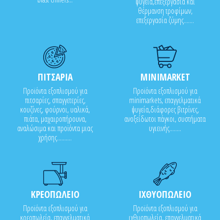
ψυγεία,επεξεργασία και
θέρμανση τροφίμων,
επεξεργασία ζύμης.......
ΠΙΤΣΑΡΙΑ
MINIMARKET
Προϊόντα εξοπλισμού για
Προϊόντα εξοπλισμού για
πιτσαρίες, σπαγγετερίες,
minimarkets, επαγγελματικά
κουζίνες, φούρνοι, υαλικά,
ψυγεία,διάφορες βιτρίνες,
πιάτα, μαχαιροπήρουνα,
ανοξείδωτοι πάγκοι, συστήματα
αναλώσιμα και προϊόντα μιας
υγιεινής........
χρήσης..........
ΚΡΕΟΠΩΛΕΙΟ
ΙΧΘΥΟΠΩΛΕΙΟ
Προϊόντα εξοπλισμού για
Προϊόντα εξοπλισμού για
κρεοπωλεία, επαγγελματικά
ιχθυοπωλεία, επαγγελματικά