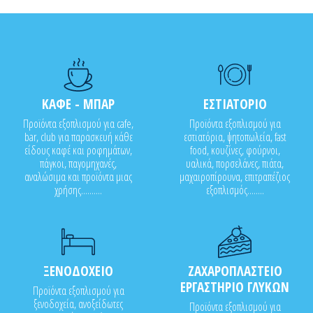
ΚΑΦΕ - ΜΠΑΡ
ΕΣΤΙΑΤΟΡΙΟ
Προϊόντα εξοπλισμού για cafe,
Προϊόντα εξοπλισμού για
bar, club για παρασκευή κάθε
εστιατόρια, ψητοπωλεία, fast
είδους καφέ και ροφημάτων,
food, κουζίνες, φούρνοι,
πάγκοι, παγομηχανές,
υαλικά, πορσελάνες, πιάτα,
αναλώσιμα και προϊόντα μιας
μαχαιροπίρουνα, επιτραπέζιος
χρήσης..........
εξοπλισμός........
ΞΕΝΟΔΟΧΕΙΟ
ΖΑΧΑΡΟΠΛΑΣΤΕΙΟ
ΕΡΓΑΣΤΗΡΙΟ ΓΛΥΚΩΝ
Προϊόντα εξοπλισμού για
ξενοδοχεία, ανοξείδωτες
Προϊόντα εξοπλισμού για