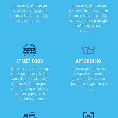
Προϊόντα εξοπλισμού για
Προϊόντα εξοπλισμού για
κρεοπωλεία, επαγγελματικά
ιχθυοπωλεία, επαγγελματικά
ψυγεία,επεξεργασία και ψύξη
ψυγεία,επεξεργασία και ψύξη
τροφίμων, βιτρίνες........
τροφίμων, βιτρίνες, μηχανήματα
απολέπισης, μηχανές
πάγου...........
STREET FOOD
ΑΡΤΟΠΟΙΕΙΟ
Προϊόντα εξοπλισμού για την
Προϊόντα για αρτοποιεία,
παραγωγή burgers, chicken
φούρνοι αρτοποιίας,
wings/legs, κοτομπουκιές,
ζυμωτήρια, ζυγοκοπτικά,
κοτόπουλο, ψητά σχάρας,
ερμάρια, στρογγυλοποιητές
πατάτες, τηγανητά, hot dog,
ζύμης.....
σάντουϊτς, γύρος, πίτσα,
τορτίγια, burritos, noodles