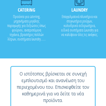
CATERING
LAUNDRY
Προϊόντα για catering,
Επαγγελματικά πλυντήρια και
μηχανήματα μεγάλης
στεγνωτήρια ρούχων,
παραγωγής για δεξιώσεις όπως
κυλινδρικά σιδερωτήρια,
φούρνοι, ανατρεπόμενα
ειδικά συστήματα Laundry για
τηγάνια, βραστήρες πολλών
να καλύψουν όλες τις ανάγκες.
λίτρων, συστήματα laundry.......
Ο ιστότοπος βρίσκεται σε συνεχή
εμπλουτισμό και ανανέωση του
περιεχομένου του. Επισκεφθείτε τον
καθημερινά για να δείτε τα νέα
προϊόντα.