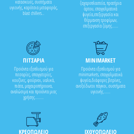
κατασκευές, συστήματα
ζαχαροπλαστεία, πρατήρια
υγιεινής, καρότσια μεταφοράς,
άρτου, επαγγελματικά
blast chillers...
ψυγεία,επεξεργασία και
θέρμανση τροφίμων,
επεξεργασία ζύμης.......
ΠΙΤΣΑΡΙΑ
MINIMARKET
Προϊόντα εξοπλισμού για
Προϊόντα εξοπλισμού για
πιτσαρίες, σπαγγετερίες,
minimarkets, επαγγελματικά
κουζίνες, φούρνοι, υαλικά,
ψυγεία,διάφορες βιτρίνες,
πιάτα, μαχαιροπήρουνα,
ανοξείδωτοι πάγκοι, συστήματα
αναλώσιμα και προϊόντα μιας
υγιεινής........
χρήσης..........
ΚΡΕΟΠΩΛΕΙΟ
ΙΧΘΥΟΠΩΛΕΙΟ