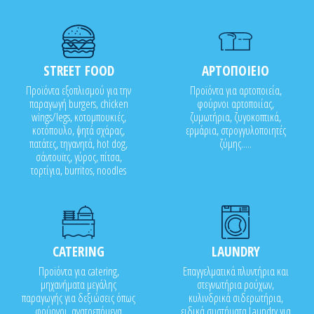
STREET FOOD
ΑΡΤΟΠΟΙΕΙΟ
Προϊόντα εξοπλισμού για την
Προϊόντα για αρτοποιεία,
παραγωγή burgers, chicken
φούρνοι αρτοποιίας,
wings/legs, κοτομπουκιές,
ζυμωτήρια, ζυγοκοπτικά,
κοτόπουλο, ψητά σχάρας,
ερμάρια, στρογγυλοποιητές
πατάτες, τηγανητά, hot dog,
ζύμης.....
σάντουϊτς, γύρος, πίτσα,
τορτίγια, burritos, noodles
CATERING
LAUNDRY
Προϊόντα για catering,
Επαγγελματικά πλυντήρια και
μηχανήματα μεγάλης
στεγνωτήρια ρούχων,
παραγωγής για δεξιώσεις όπως
κυλινδρικά σιδερωτήρια,
φούρνοι, ανατρεπόμενα
ειδικά συστήματα Laundry για