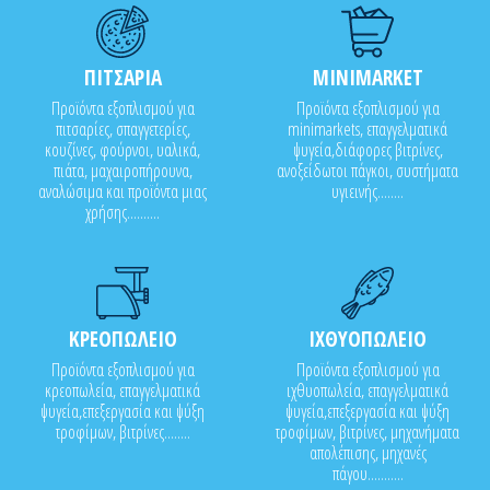
ΠΙΤΣΑΡΙΑ
MINIMARKET
Προϊόντα εξοπλισμού για
Προϊόντα εξοπλισμού για
πιτσαρίες, σπαγγετερίες,
minimarkets, επαγγελματικά
κουζίνες, φούρνοι, υαλικά,
ψυγεία,διάφορες βιτρίνες,
πιάτα, μαχαιροπήρουνα,
ανοξείδωτοι πάγκοι, συστήματα
αναλώσιμα και προϊόντα μιας
υγιεινής........
χρήσης..........
ΚΡΕΟΠΩΛΕΙΟ
ΙΧΘΥΟΠΩΛΕΙΟ
Προϊόντα εξοπλισμού για
Προϊόντα εξοπλισμού για
κρεοπωλεία, επαγγελματικά
ιχθυοπωλεία, επαγγελματικά
ψυγεία,επεξεργασία και ψύξη
ψυγεία,επεξεργασία και ψύξη
τροφίμων, βιτρίνες........
τροφίμων, βιτρίνες, μηχανήματα
απολέπισης, μηχανές
πάγου...........