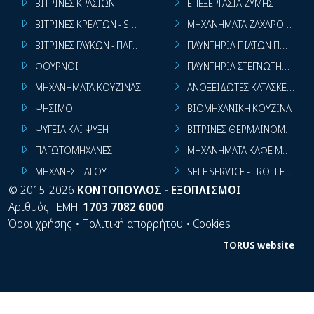
ΒΙΤΡΙΝΕΣ ΚΡΑΣΙΩΝ
ΕΠΕΞΕΡΓΑΣΙΑ ΖΥΜΗΣ
ΒΙΤΡΙΝΕΣ ΚΡΕΑΤΩΝ - SUPER MARKET
ΜΗΧΑΝΗΜΑΤΑ ΖΑΧΑΡΟΠΛΑΣΤ
ΒΙΤΡΙΝΕΣ ΓΛΥΚΩΝ - ΠΑΓΩΤΩΝ
ΠΛΥΝΤΗΡΙΑ ΠΙΑΤΩΝ ΠΟΤΗΡΙ
ΦΟΥΡΝΟΙ
ΠΛΥΝΤΗΡΙΑ ΣΤΕΓΝΩΤΗΡΙΑ ΣΙ
ΜΗΧΑΝΗΜΑΤΑ ΚΟΥΖΙΝΑΣ
ΑΝΟΞΕΙΔΩΤΕΣ ΚΑΤΑΣΚΕΥΕΣ
ΨΗΣΙΜΟ
ΒΙΟΜΗΧΑΝΙΚΗ ΚΟΥΖΙΝΑ
ΨΥΓΕΙΑ ΚΑΙ ΨΥΞΗ
ΒΙΤΡΙΝΕΣ ΘΕΡΜΑΙΝΟΜΕΝΕΣ
ΠΑΓΩΤΟΜΗΧΑΝΕΣ
ΜΗΧΑΝΗΜΑΤΑ ΚΑΦΕ ΜΠΑΡ
ΜΗΧΑΝΕΣ ΠΑΓΟΥ
SELF SERVICE - TROLLEY - LI
©
2015-2026
ΚΟΝΤΟΠΟΥΛΟΣ - ΕΞΟΠΛΙΣΜΟΙ
Αριθμός ΓΕΜΗ:
1703 7082 6000
Όροι χρήσης
•
Πολιτική απορρήτου
•
Cookies
TORUS website