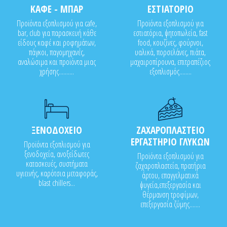
ΚΑΦΕ - ΜΠΑΡ
ΕΣΤΙΑΤΟΡΙΟ
Προϊόντα εξοπλισμού για cafe,
Προϊόντα εξοπλισμού για
bar, club για παρασκευή κάθε
εστιατόρια, ψητοπωλεία, fast
είδους καφέ και ροφημάτων,
food, κουζίνες, φούρνοι,
πάγκοι, παγομηχανές,
υαλικά, πορσελάνες, πιάτα,
αναλώσιμα και προϊόντα μιας
μαχαιροπίρουνα, επιτραπέζιος
χρήσης..........
εξοπλισμός........
ΞΕΝΟΔΟΧΕΙΟ
ΖΑΧΑΡΟΠΛΑΣΤΕΙΟ
ΕΡΓΑΣΤΗΡΙΟ ΓΛΥΚΩΝ
Προϊόντα εξοπλισμού για
ξενοδοχεία, ανοξείδωτες
Προϊόντα εξοπλισμού για
κατασκευές, συστήματα
ζαχαροπλαστεία, πρατήρια
υγιεινής, καρότσια μεταφοράς,
άρτου, επαγγελματικά
blast chillers...
ψυγεία,επεξεργασία και
θέρμανση τροφίμων,
επεξεργασία ζύμης.......