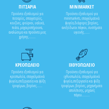
ΠΙΤΣΑΡΙΑ
MINIMARKET
Προϊόντα εξοπλισμού για
Προϊόντα εξοπλισμού για
πιτσαρίες, σπαγγετερίες,
minimarkets, επαγγελματικά
κουζίνες, φούρνοι, υαλικά,
ψυγεία,διάφορες βιτρίνες,
πιάτα, μαχαιροπήρουνα,
ανοξείδωτοι πάγκοι, συστήματα
αναλώσιμα και προϊόντα μιας
υγιεινής........
χρήσης..........
ΚΡΕΟΠΩΛΕΙΟ
ΙΧΘΥΟΠΩΛΕΙΟ
Προϊόντα εξοπλισμού για
Προϊόντα εξοπλισμού για
κρεοπωλεία, επαγγελματικά
ιχθυοπωλεία, επαγγελματικά
ψυγεία,επεξεργασία και ψύξη
ψυγεία,επεξεργασία και ψύξη
τροφίμων, βιτρίνες........
τροφίμων, βιτρίνες, μηχανήματα
απολέπισης, μηχανές
πάγου...........