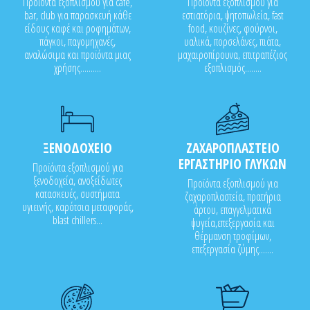
Προϊόντα εξοπλισμού για cafe,
Προϊόντα εξοπλισμού για
bar, club για παρασκευή κάθε
εστιατόρια, ψητοπωλεία, fast
είδους καφέ και ροφημάτων,
food, κουζίνες, φούρνοι,
πάγκοι, παγομηχανές,
υαλικά, πορσελάνες, πιάτα,
αναλώσιμα και προϊόντα μιας
μαχαιροπίρουνα, επιτραπέζιος
χρήσης..........
εξοπλισμός........
ΞΕΝΟΔΟΧΕΙΟ
ΖΑΧΑΡΟΠΛΑΣΤΕΙΟ
ΕΡΓΑΣΤΗΡΙΟ ΓΛΥΚΩΝ
Προϊόντα εξοπλισμού για
ξενοδοχεία, ανοξείδωτες
Προϊόντα εξοπλισμού για
κατασκευές, συστήματα
ζαχαροπλαστεία, πρατήρια
υγιεινής, καρότσια μεταφοράς,
άρτου, επαγγελματικά
blast chillers...
ψυγεία,επεξεργασία και
θέρμανση τροφίμων,
επεξεργασία ζύμης.......