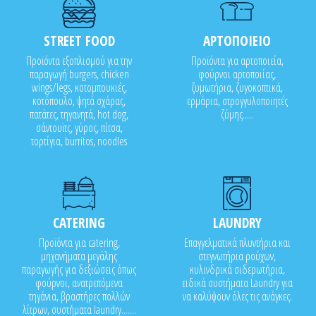
STREET FOOD
ΑΡΤΟΠΟΙΕΙΟ
Προϊόντα εξοπλισμού για την
Προϊόντα για αρτοποιεία,
παραγωγή burgers, chicken
φούρνοι αρτοποιίας,
wings/legs, κοτομπουκιές,
ζυμωτήρια, ζυγοκοπτικά,
κοτόπουλο, ψητά σχάρας,
ερμάρια, στρογγυλοποιητές
πατάτες, τηγανητά, hot dog,
ζύμης.....
σάντουϊτς, γύρος, πίτσα,
τορτίγια, burritos, noodles
CATERING
LAUNDRY
Προϊόντα για catering,
Επαγγελματικά πλυντήρια και
μηχανήματα μεγάλης
στεγνωτήρια ρούχων,
παραγωγής για δεξιώσεις όπως
κυλινδρικά σιδερωτήρια,
φούρνοι, ανατρεπόμενα
ειδικά συστήματα Laundry για
τηγάνια, βραστήρες πολλών
να καλύψουν όλες τις ανάγκες.
λίτρων, συστήματα laundry.......