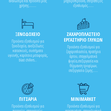
αναλώσιμα και προϊόντα μιας
μαχαιροπίρουνα, επιτραπέζιος
χρήσης..........
εξοπλισμός........
ΞΕΝΟΔΟΧΕΙΟ
ΖΑΧΑΡΟΠΛΑΣΤΕΙΟ
ΕΡΓΑΣΤΗΡΙΟ ΓΛΥΚΩΝ
Προϊόντα εξοπλισμού για
ξενοδοχεία, ανοξείδωτες
Προϊόντα εξοπλισμού για
κατασκευές, συστήματα
ζαχαροπλαστεία, πρατήρια
υγιεινής, καρότσια μεταφοράς,
άρτου, επαγγελματικά
blast chillers...
ψυγεία,επεξεργασία και
θέρμανση τροφίμων,
επεξεργασία ζύμης.......
ΠΙΤΣΑΡΙΑ
MINIMARKET
Προϊόντα εξοπλισμού για
Προϊόντα εξοπλισμού για
πιτσαρίες, σπαγγετερίες,
minimarkets, επαγγελματικά