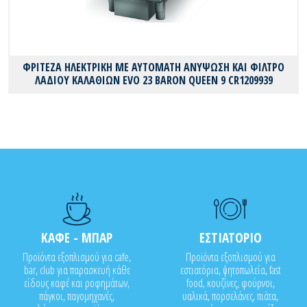
ΦΡΙΤΕΖΑ ΗΛΕΚΤΡΙΚΗ ΜΕ ΑΥΤΟΜΑΤΗ ΑΝΥΨΩΣΗ ΚΑΙ ΦΙΛΤΡΟ
ΛΑΔΙΟΥ ΚΑΛΑΘΙΩΝ EVO 23 BARON QUEEN 9 CR1209939
ΚΑΦΕ - ΜΠΑΡ
ΕΣΤΙΑΤΟΡΙΟ
Προϊόντα εξοπλισμού για cafe,
Προϊόντα εξοπλισμού για
bar, club για παρασκευή κάθε
εστιατόρια, ψητοπωλεία, fast
είδους καφέ και ροφημάτων,
food, κουζίνες, φούρνοι,
πάγκοι, παγομηχανές,
υαλικά, πορσελάνες, πιάτα,