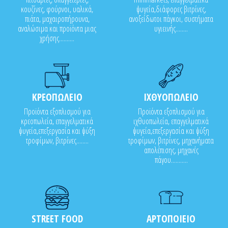
κουζίνες, φούρνοι, υαλικά,
ψυγεία,διάφορες βιτρίνες,
πιάτα, μαχαιροπήρουνα,
ανοξείδωτοι πάγκοι, συστήματα
αναλώσιμα και προϊόντα μιας
υγιεινής........
χρήσης..........
ΚΡΕΟΠΩΛΕΙΟ
ΙΧΘΥΟΠΩΛΕΙΟ
Προϊόντα εξοπλισμού για
Προϊόντα εξοπλισμού για
κρεοπωλεία, επαγγελματικά
ιχθυοπωλεία, επαγγελματικά
ψυγεία,επεξεργασία και ψύξη
ψυγεία,επεξεργασία και ψύξη
τροφίμων, βιτρίνες........
τροφίμων, βιτρίνες, μηχανήματα
απολέπισης, μηχανές
πάγου...........
STREET FOOD
ΑΡΤΟΠΟΙΕΙΟ