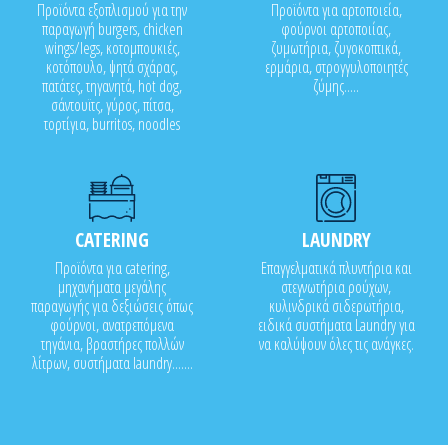
Προϊόντα εξοπλισμού για την
Προϊόντα για αρτοποιεία,
παραγωγή burgers, chicken
φούρνοι αρτοποιίας,
wings/legs, κοτομπουκιές,
ζυμωτήρια, ζυγοκοπτικά,
κοτόπουλο, ψητά σχάρας,
ερμάρια, στρογγυλοποιητές
πατάτες, τηγανητά, hot dog,
ζύμης.....
σάντουϊτς, γύρος, πίτσα,
τορτίγια, burritos, noodles
CATERING
LAUNDRY
Προϊόντα για catering,
Επαγγελματικά πλυντήρια και
μηχανήματα μεγάλης
στεγνωτήρια ρούχων,
παραγωγής για δεξιώσεις όπως
κυλινδρικά σιδερωτήρια,
φούρνοι, ανατρεπόμενα
ειδικά συστήματα Laundry για
τηγάνια, βραστήρες πολλών
να καλύψουν όλες τις ανάγκες.
λίτρων, συστήματα laundry.......