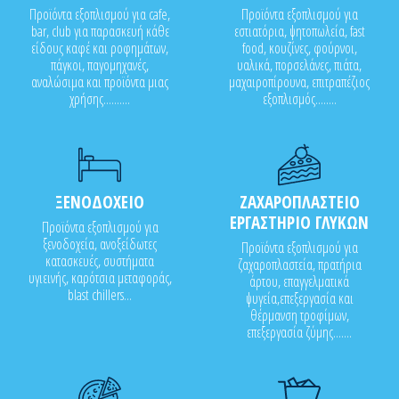
Προϊόντα εξοπλισμού για cafe,
Προϊόντα εξοπλισμού για
bar, club για παρασκευή κάθε
εστιατόρια, ψητοπωλεία, fast
είδους καφέ και ροφημάτων,
food, κουζίνες, φούρνοι,
πάγκοι, παγομηχανές,
υαλικά, πορσελάνες, πιάτα,
αναλώσιμα και προϊόντα μιας
μαχαιροπίρουνα, επιτραπέζιος
χρήσης..........
εξοπλισμός........
ΞΕΝΟΔΟΧΕΙΟ
ΖΑΧΑΡΟΠΛΑΣΤΕΙΟ
ΕΡΓΑΣΤΗΡΙΟ ΓΛΥΚΩΝ
Προϊόντα εξοπλισμού για
ξενοδοχεία, ανοξείδωτες
Προϊόντα εξοπλισμού για
κατασκευές, συστήματα
ζαχαροπλαστεία, πρατήρια
υγιεινής, καρότσια μεταφοράς,
άρτου, επαγγελματικά
blast chillers...
ψυγεία,επεξεργασία και
θέρμανση τροφίμων,
επεξεργασία ζύμης.......