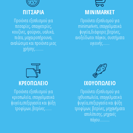
ΠΙΤΣΑΡΙΑ
MINIMARKET
Προϊόντα εξοπλισμού για
Προϊόντα εξοπλισμού για
πιτσαρίες, σπαγγετερίες,
minimarkets, επαγγελματικά
κουζίνες, φούρνοι, υαλικά,
ψυγεία,διάφορες βιτρίνες,
πιάτα, μαχαιροπήρουνα,
ανοξείδωτοι πάγκοι, συστήματα
αναλώσιμα και προϊόντα μιας
υγιεινής........
χρήσης..........
ΚΡΕΟΠΩΛΕΙΟ
ΙΧΘΥΟΠΩΛΕΙΟ
Προϊόντα εξοπλισμού για
Προϊόντα εξοπλισμού για
κρεοπωλεία, επαγγελματικά
ιχθυοπωλεία, επαγγελματικά
ψυγεία,επεξεργασία και ψύξη
ψυγεία,επεξεργασία και ψύξη
τροφίμων, βιτρίνες........
τροφίμων, βιτρίνες, μηχανήματα
απολέπισης, μηχανές
πάγου...........