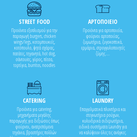
STREET FOOD
ΑΡΤΟΠΟΙΕΙΟ
Προϊόντα εξοπλισμού για την
Προϊόντα για αρτοποιεία,
παραγωγή burgers, chicken
φούρνοι αρτοποιίας,
wings/legs, κοτομπουκιές,
ζυμωτήρια, ζυγοκοπτικά,
κοτόπουλο, ψητά σχάρας,
ερμάρια, στρογγυλοποιητές
πατάτες, τηγανητά, hot dog,
ζύμης.....
σάντουϊτς, γύρος, πίτσα,
τορτίγια, burritos, noodles
CATERING
LAUNDRY
Προϊόντα για catering,
Επαγγελματικά πλυντήρια και
μηχανήματα μεγάλης
στεγνωτήρια ρούχων,
παραγωγής για δεξιώσεις όπως
κυλινδρικά σιδερωτήρια,
φούρνοι, ανατρεπόμενα
ειδικά συστήματα Laundry για
τηγάνια, βραστήρες πολλών
να καλύψουν όλες τις ανάγκες.