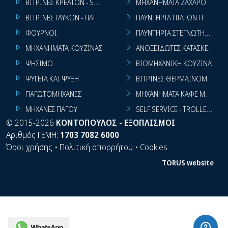
ΒΙΤΡΙΝΕΣ ΚΡΕΑΤΩΝ - SUPER MARKET
ΜΗΧΑΝΗΜΑΤΑ ΖΑΧΑΡΟΠΛΑΣΤ
ΒΙΤΡΙΝΕΣ ΓΛΥΚΩΝ - ΠΑΓΩΤΩΝ
ΠΛΥΝΤΗΡΙΑ ΠΙΑΤΩΝ ΠΟΤΗΡΙ
ΦΟΥΡΝΟΙ
ΠΛΥΝΤΗΡΙΑ ΣΤΕΓΝΩΤΗΡΙΑ ΣΙ
ΜΗΧΑΝΗΜΑΤΑ ΚΟΥΖΙΝΑΣ
ΑΝΟΞΕΙΔΩΤΕΣ ΚΑΤΑΣΚΕΥΕΣ
ΨΗΣΙΜΟ
ΒΙΟΜΗΧΑΝΙΚΗ ΚΟΥΖΙΝΑ
ΨΥΓΕΙΑ ΚΑΙ ΨΥΞΗ
ΒΙΤΡΙΝΕΣ ΘΕΡΜΑΙΝΟΜΕΝΕΣ
ΠΑΓΩΤΟΜΗΧΑΝΕΣ
ΜΗΧΑΝΗΜΑΤΑ ΚΑΦΕ ΜΠΑΡ
ΜΗΧΑΝΕΣ ΠΑΓΟΥ
SELF SERVICE - TROLLEY - LI
©
2015-2026
ΚΟΝΤΟΠΟΥΛΟΣ - ΕΞΟΠΛΙΣΜΟΙ
Αριθμός ΓΕΜΗ:
1703 7082 6000
Όροι χρήσης
•
Πολιτική απορρήτου
•
Cookies
TORUS website
WhatsApp