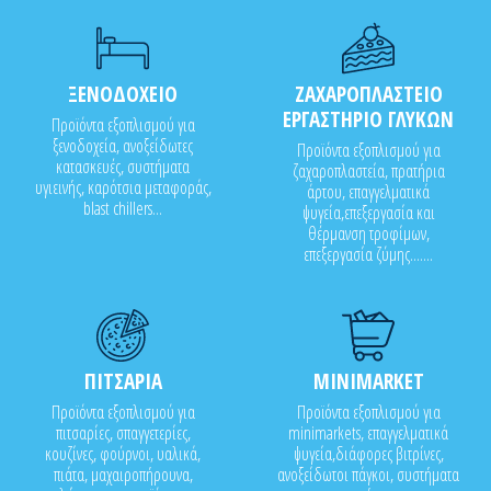
ΞΕΝΟΔΟΧΕΙΟ
ΖΑΧΑΡΟΠΛΑΣΤΕΙΟ
ΕΡΓΑΣΤΗΡΙΟ ΓΛΥΚΩΝ
Προϊόντα εξοπλισμού για
ξενοδοχεία, ανοξείδωτες
Προϊόντα εξοπλισμού για
κατασκευές, συστήματα
ζαχαροπλαστεία, πρατήρια
υγιεινής, καρότσια μεταφοράς,
άρτου, επαγγελματικά
blast chillers...
ψυγεία,επεξεργασία και
θέρμανση τροφίμων,
επεξεργασία ζύμης.......
ΠΙΤΣΑΡΙΑ
MINIMARKET
Προϊόντα εξοπλισμού για
Προϊόντα εξοπλισμού για
πιτσαρίες, σπαγγετερίες,
minimarkets, επαγγελματικά
κουζίνες, φούρνοι, υαλικά,
ψυγεία,διάφορες βιτρίνες,
πιάτα, μαχαιροπήρουνα,
ανοξείδωτοι πάγκοι, συστήματα