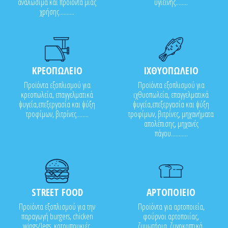
αναλώσιμα και προϊόντα μιας
υγιεινής........
χρήσης..........
ΚΡΕΟΠΩΛΕΙΟ
ΙΧΘΥΟΠΩΛΕΙΟ
Προϊόντα εξοπλισμού για
Προϊόντα εξοπλισμού για
κρεοπωλεία, επαγγελματικά
ιχθυοπωλεία, επαγγελματικά
ψυγεία,επεξεργασία και ψύξη
ψυγεία,επεξεργασία και ψύξη
τροφίμων, βιτρίνες........
τροφίμων, βιτρίνες, μηχανήματα
απολέπισης, μηχανές
πάγου...........
STREET FOOD
ΑΡΤΟΠΟΙΕΙΟ
Προϊόντα εξοπλισμού για την
Προϊόντα για αρτοποιεία,
παραγωγή burgers, chicken
φούρνοι αρτοποιίας,
wings/legs, κοτομπουκιές,
ζυμωτήρια, ζυγοκοπτικά,