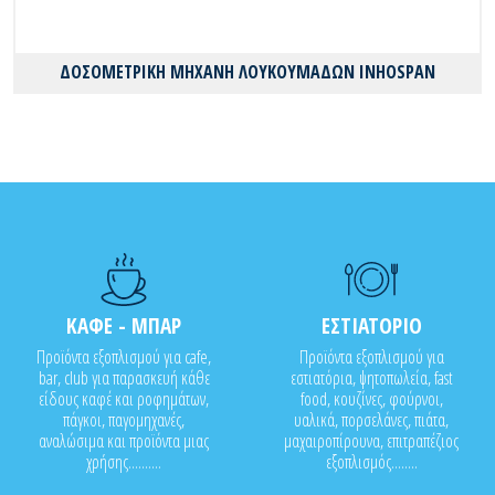
ΔΟΣΟΜΕΤΡΙΚΗ ΜΗΧΑΝΗ ΛΟΥΚΟΥΜΑΔΩΝ INHOSPAN
ΚΑΦΕ - ΜΠΑΡ
ΕΣΤΙΑΤΟΡΙΟ
Προϊόντα εξοπλισμού για cafe,
Προϊόντα εξοπλισμού για
bar, club για παρασκευή κάθε
εστιατόρια, ψητοπωλεία, fast
είδους καφέ και ροφημάτων,
food, κουζίνες, φούρνοι,
πάγκοι, παγομηχανές,
υαλικά, πορσελάνες, πιάτα,
αναλώσιμα και προϊόντα μιας
μαχαιροπίρουνα, επιτραπέζιος
χρήσης..........
εξοπλισμός........