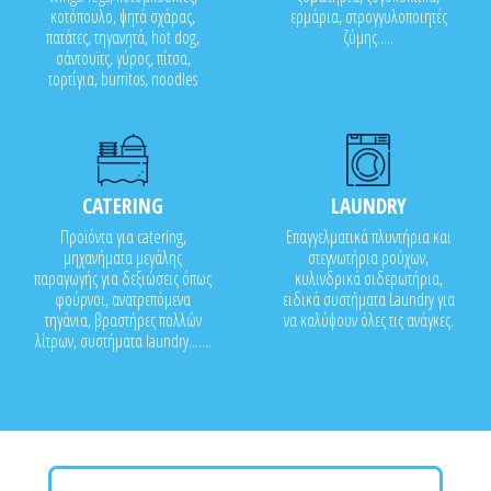
κοτόπουλο, ψητά σχάρας,
ερμάρια, στρογγυλοποιητές
πατάτες, τηγανητά, hot dog,
ζύμης.....
σάντουϊτς, γύρος, πίτσα,
τορτίγια, burritos, noodles
CATERING
LAUNDRY
Προϊόντα για catering,
Επαγγελματικά πλυντήρια και
μηχανήματα μεγάλης
στεγνωτήρια ρούχων,
παραγωγής για δεξιώσεις όπως
κυλινδρικά σιδερωτήρια,
φούρνοι, ανατρεπόμενα
ειδικά συστήματα Laundry για
τηγάνια, βραστήρες πολλών
να καλύψουν όλες τις ανάγκες.
λίτρων, συστήματα laundry.......