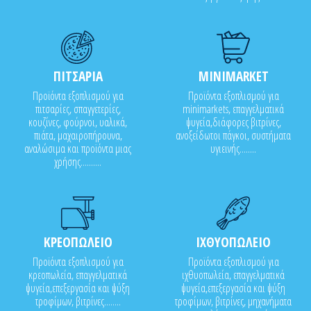
ΠΙΤΣΑΡΙΑ
MINIMARKET
Προϊόντα εξοπλισμού για
Προϊόντα εξοπλισμού για
πιτσαρίες, σπαγγετερίες,
minimarkets, επαγγελματικά
κουζίνες, φούρνοι, υαλικά,
ψυγεία,διάφορες βιτρίνες,
πιάτα, μαχαιροπήρουνα,
ανοξείδωτοι πάγκοι, συστήματα
αναλώσιμα και προϊόντα μιας
υγιεινής........
χρήσης..........
ΚΡΕΟΠΩΛΕΙΟ
ΙΧΘΥΟΠΩΛΕΙΟ
Προϊόντα εξοπλισμού για
Προϊόντα εξοπλισμού για
κρεοπωλεία, επαγγελματικά
ιχθυοπωλεία, επαγγελματικά
ψυγεία,επεξεργασία και ψύξη
ψυγεία,επεξεργασία και ψύξη
τροφίμων, βιτρίνες........
τροφίμων, βιτρίνες, μηχανήματα