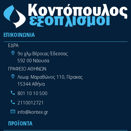
ΕΠΙΚΟΙΝΩΝΊΑ
ΕΔΡΑ
9ο χλμ Βέροιας-Έδεσσας
592 00 Νάουσα
ΓΡΑΦΕΙΟ ΑΘΗΝΩΝ
Λεωφ. Μαραθώνος 110, Γέρακας
15344 Αθήνα
801 10 10 500
2110012721
info@kontex.gr
ΠΡΟΪΌΝΤΑ