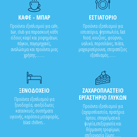
ΚΑΦΕ - ΜΠΑΡ
ΕΣΤΙΑΤΟΡΙΟ
Προϊόντα εξοπλισμού για cafe,
Προϊόντα εξοπλισμού για
bar, club για παρασκευή κάθε
εστιατόρια, ψητοπωλεία, fast
είδους καφέ και ροφημάτων,
food, κουζίνες, φούρνοι,
πάγκοι, παγομηχανές,
υαλικά, πορσελάνες, πιάτα,
αναλώσιμα και προϊόντα μιας
μαχαιροπίρουνα, επιτραπέζιος
χρήσης..........
εξοπλισμός........
ΞΕΝΟΔΟΧΕΙΟ
ΖΑΧΑΡΟΠΛΑΣΤΕΙΟ
ΕΡΓΑΣΤΗΡΙΟ ΓΛΥΚΩΝ
Προϊόντα εξοπλισμού για
ξενοδοχεία, ανοξείδωτες
Προϊόντα εξοπλισμού για
κατασκευές, συστήματα
ζαχαροπλαστεία, πρατήρια
υγιεινής, καρότσια μεταφοράς,
άρτου, επαγγελματικά
blast chillers...
ψυγεία,επεξεργασία και
θέρμανση τροφίμων,
επεξεργασία ζύμης.......