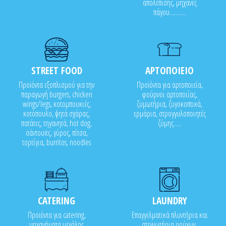
απολέπισης, μηχανές
πάγου...........
STREET FOOD
ΑΡΤΟΠΟΙΕΙΟ
Προϊόντα εξοπλισμού για την
Προϊόντα για αρτοποιεία,
παραγωγή burgers, chicken
φούρνοι αρτοποιίας,
wings/legs, κοτομπουκιές,
ζυμωτήρια, ζυγοκοπτικά,
κοτόπουλο, ψητά σχάρας,
ερμάρια, στρογγυλοποιητές
πατάτες, τηγανητά, hot dog,
ζύμης.....
σάντουϊτς, γύρος, πίτσα,
τορτίγια, burritos, noodles
CATERING
LAUNDRY
Προϊόντα για catering,
Επαγγελματικά πλυντήρια και
μηχανήματα μεγάλης
στεγνωτήρια ρούχων,