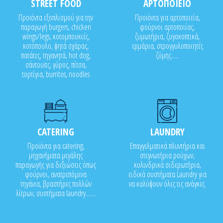
STREET FOOD
ΑΡΤΟΠΟΙΕΙΟ
Προϊόντα εξοπλισμού για την
Προϊόντα για αρτοποιεία,
παραγωγή burgers, chicken
φούρνοι αρτοποιίας,
wings/legs, κοτομπουκιές,
ζυμωτήρια, ζυγοκοπτικά,
κοτόπουλο, ψητά σχάρας,
ερμάρια, στρογγυλοποιητές
πατάτες, τηγανητά, hot dog,
ζύμης.....
σάντουϊτς, γύρος, πίτσα,
τορτίγια, burritos, noodles
CATERING
LAUNDRY
Προϊόντα για catering,
Επαγγελματικά πλυντήρια και
μηχανήματα μεγάλης
στεγνωτήρια ρούχων,
παραγωγής για δεξιώσεις όπως
κυλινδρικά σιδερωτήρια,
φούρνοι, ανατρεπόμενα
ειδικά συστήματα Laundry για
τηγάνια, βραστήρες πολλών
να καλύψουν όλες τις ανάγκες.
λίτρων, συστήματα laundry.......