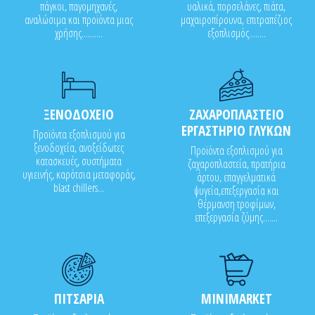
πάγκοι, παγομηχανές,
υαλικά, πορσελάνες, πιάτα,
αναλώσιμα και προϊόντα μιας
μαχαιροπίρουνα, επιτραπέζιος
χρήσης..........
εξοπλισμός........
ΞΕΝΟΔΟΧΕΙΟ
ΖΑΧΑΡΟΠΛΑΣΤΕΙΟ
ΕΡΓΑΣΤΗΡΙΟ ΓΛΥΚΩΝ
Προϊόντα εξοπλισμού για
ξενοδοχεία, ανοξείδωτες
Προϊόντα εξοπλισμού για
κατασκευές, συστήματα
ζαχαροπλαστεία, πρατήρια
υγιεινής, καρότσια μεταφοράς,
άρτου, επαγγελματικά
blast chillers...
ψυγεία,επεξεργασία και
θέρμανση τροφίμων,
επεξεργασία ζύμης.......
ΠΙΤΣΑΡΙΑ
MINIMARKET