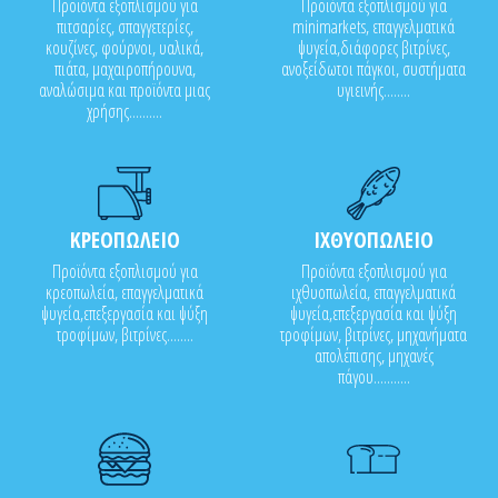
Προϊόντα εξοπλισμού για
Προϊόντα εξοπλισμού για
πιτσαρίες, σπαγγετερίες,
minimarkets, επαγγελματικά
κουζίνες, φούρνοι, υαλικά,
ψυγεία,διάφορες βιτρίνες,
πιάτα, μαχαιροπήρουνα,
ανοξείδωτοι πάγκοι, συστήματα
αναλώσιμα και προϊόντα μιας
υγιεινής........
χρήσης..........
ΚΡΕΟΠΩΛΕΙΟ
ΙΧΘΥΟΠΩΛΕΙΟ
Προϊόντα εξοπλισμού για
Προϊόντα εξοπλισμού για
κρεοπωλεία, επαγγελματικά
ιχθυοπωλεία, επαγγελματικά
ψυγεία,επεξεργασία και ψύξη
ψυγεία,επεξεργασία και ψύξη
τροφίμων, βιτρίνες........
τροφίμων, βιτρίνες, μηχανήματα
απολέπισης, μηχανές
πάγου...........