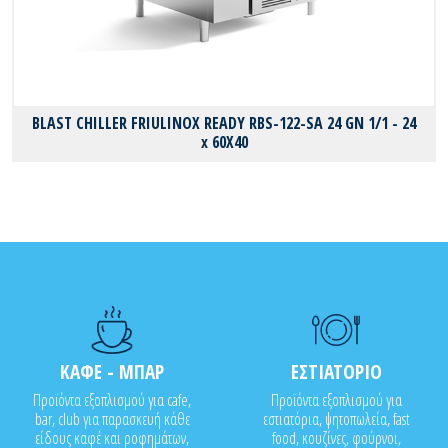
BLAST CHILLER FRIULINOX READY RBS-122-SA 24 GN 1/1 - 24
x 60X40
ΚΑΦΕ - ΜΠΑΡ
ΕΣΤΙΑΤΟΡΙΟ
Προϊόντα εξοπλισμού για cafe,
Προϊόντα εξοπλισμού για
bar, club για παρασκευή κάθε
εστιατόρια, ψητοπωλεία, fast
είδους καφέ και ροφημάτων,
food, κουζίνες, φούρνοι,