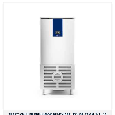
BLAST CHILLER FRIULINOX READY RBS-121-SA 12 GN 1/1 -12