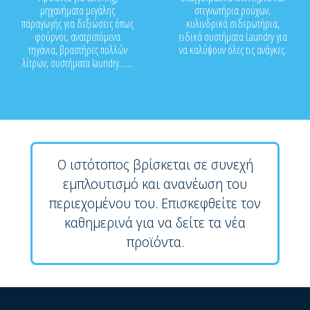
μηχανήματα μεγάλης
στεγνωτήρια ρούχων,
παραγωγής για δεξιώσεις όπως
κυλινδρικά σιδερωτήρια,
φούρνοι, ανατρεπόμενα
ειδικά συστήματα Laundry για
τηγάνια, βραστήρες πολλών
να καλύψουν όλες τις ανάγκες.
λίτρων, συστήματα laundry.......
Ο ιστότοπος βρίσκεται σε συνεχή
εμπλουτισμό και ανανέωση του
περιεχομένου του. Επισκεφθείτε τον
καθημερινά για να δείτε τα νέα
προϊόντα.