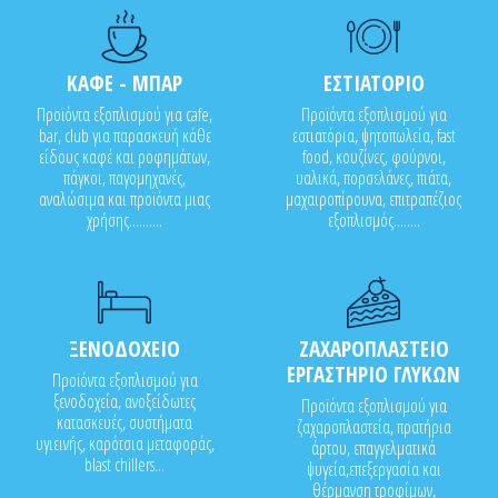
ΚΑΦΕ - ΜΠΑΡ
ΕΣΤΙΑΤΟΡΙΟ
Προϊόντα εξοπλισμού για cafe,
Προϊόντα εξοπλισμού για
bar, club για παρασκευή κάθε
εστιατόρια, ψητοπωλεία, fast
είδους καφέ και ροφημάτων,
food, κουζίνες, φούρνοι,
πάγκοι, παγομηχανές,
υαλικά, πορσελάνες, πιάτα,
αναλώσιμα και προϊόντα μιας
μαχαιροπίρουνα, επιτραπέζιος
χρήσης..........
εξοπλισμός........
ΞΕΝΟΔΟΧΕΙΟ
ΖΑΧΑΡΟΠΛΑΣΤΕΙΟ
ΕΡΓΑΣΤΗΡΙΟ ΓΛΥΚΩΝ
Προϊόντα εξοπλισμού για
ξενοδοχεία, ανοξείδωτες
Προϊόντα εξοπλισμού για
κατασκευές, συστήματα
ζαχαροπλαστεία, πρατήρια
υγιεινής, καρότσια μεταφοράς,
άρτου, επαγγελματικά
blast chillers...
ψυγεία,επεξεργασία και
θέρμανση τροφίμων,