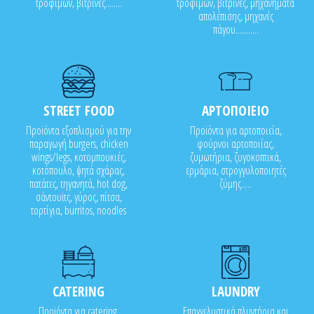
τροφίμων, βιτρίνες........
τροφίμων, βιτρίνες, μηχανήματα
απολέπισης, μηχανές
πάγου...........
STREET FOOD
ΑΡΤΟΠΟΙΕΙΟ
Προϊόντα εξοπλισμού για την
Προϊόντα για αρτοποιεία,
παραγωγή burgers, chicken
φούρνοι αρτοποιίας,
wings/legs, κοτομπουκιές,
ζυμωτήρια, ζυγοκοπτικά,
κοτόπουλο, ψητά σχάρας,
ερμάρια, στρογγυλοποιητές
πατάτες, τηγανητά, hot dog,
ζύμης.....
σάντουϊτς, γύρος, πίτσα,
τορτίγια, burritos, noodles
CATERING
LAUNDRY
Προϊόντα για catering,
Επαγγελματικά πλυντήρια και