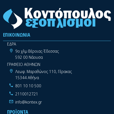
ΕΠΙΚΟΙΝΩΝΊΑ
ΕΔΡΑ
9ο χλμ Βέροιας-Έδεσσας
592 00 Νάουσα
ΓΡΑΦΕΙΟ ΑΘΗΝΩΝ
Λεωφ. Μαραθώνος 110, Γέρακας
15344 Αθήνα
801 10 10 500
2110012721
info@kontex.gr
ΠΡΟΪΌΝΤΑ