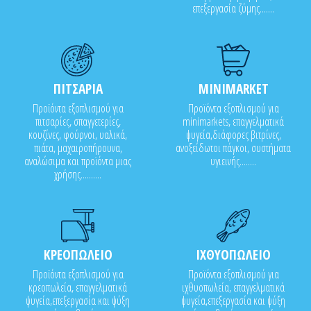
επεξεργασία ζύμης.......
ΠΙΤΣΑΡΙΑ
MINIMARKET
Προϊόντα εξοπλισμού για
Προϊόντα εξοπλισμού για
πιτσαρίες, σπαγγετερίες,
minimarkets, επαγγελματικά
κουζίνες, φούρνοι, υαλικά,
ψυγεία,διάφορες βιτρίνες,
πιάτα, μαχαιροπήρουνα,
ανοξείδωτοι πάγκοι, συστήματα
αναλώσιμα και προϊόντα μιας
υγιεινής........
χρήσης..........
ΚΡΕΟΠΩΛΕΙΟ
ΙΧΘΥΟΠΩΛΕΙΟ
Προϊόντα εξοπλισμού για
Προϊόντα εξοπλισμού για
κρεοπωλεία, επαγγελματικά
ιχθυοπωλεία, επαγγελματικά
ψυγεία,επεξεργασία και ψύξη
ψυγεία,επεξεργασία και ψύξη