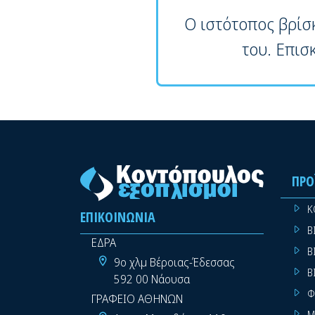
Ο ιστότοπος βρίσ
του. Επισ
ΠΡΟ
Κ
ΕΠΙΚΟΙΝΩΝΊΑ
Β
ΕΔΡΑ
Β
9ο χλμ Βέροιας-Έδεσσας
Β
592 00 Νάουσα
Φ
ΓΡΑΦΕΙΟ ΑΘΗΝΩΝ
Μ