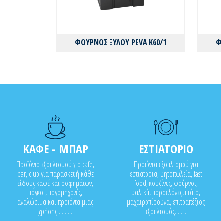
ΦΟΥΡΝΟΣ ΞΥΛΟΥ PEVA K60/1
Φ
ΚΑΦΕ - ΜΠΑΡ
ΕΣΤΙΑΤΟΡΙΟ
Προϊόντα εξοπλισμού για cafe,
Προϊόντα εξοπλισμού για
bar, club για παρασκευή κάθε
εστιατόρια, ψητοπωλεία, fast
είδους καφέ και ροφημάτων,
food, κουζίνες, φούρνοι,
πάγκοι, παγομηχανές,
υαλικά, πορσελάνες, πιάτα,
αναλώσιμα και προϊόντα μιας
μαχαιροπίρουνα, επιτραπέζιος
χρήσης..........
εξοπλισμός........