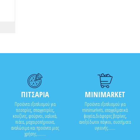
ΠΙΤΣΑΡΙΑ
MINIMARKET
Προϊόντα εξοπλισμού για
Προϊόντα εξοπλισμού για
πιτσαρίες, σπαγγετερίες,
minimarkets, επαγγελματικά
κουζίνες, φούρνοι, υαλικά,
ψυγεία,διάφορες βιτρίνες,
πιάτα, μαχαιροπήρουνα,
ανοξείδωτοι πάγκοι, συστήματα
αναλώσιμα και προϊόντα μιας
υγιεινής........
χρήσης..........