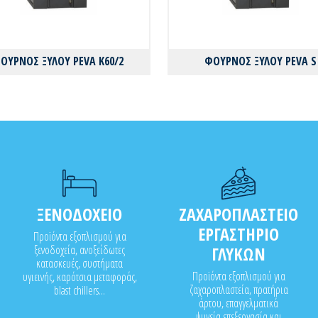
ΟΥΡΝΟΣ ΞΥΛΟΥ PEVA K60/2
ΦΟΥΡΝΟΣ ΞΥΛΟΥ PEVA S
ΞΕΝΟΔΟΧΕΙΟ
ΖΑΧΑΡΟΠΛΑΣΤΕΙΟ
ΕΡΓΑΣΤΗΡΙΟ
Προϊόντα εξοπλισμού για
ξενοδοχεία, ανοξείδωτες
ΓΛΥΚΩΝ
κατασκευές, συστήματα
Προϊόντα εξοπλισμού για
υγιεινής, καρότσια μεταφοράς,
ζαχαροπλαστεία, πρατήρια
blast chillers...
άρτου, επαγγελματικά
ψυγεία,επεξεργασία και