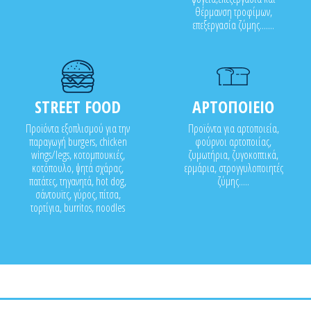
θέρμανση τροφίμων,
επεξεργασία ζύμης.......
STREET FOOD
ΑΡΤΟΠΟΙΕΙΟ
Προϊόντα εξοπλισμού για την
Προϊόντα για αρτοποιεία,
παραγωγή burgers, chicken
φούρνοι αρτοποιίας,
wings/legs, κοτομπουκιές,
ζυμωτήρια, ζυγοκοπτικά,
κοτόπουλο, ψητά σχάρας,
ερμάρια, στρογγυλοποιητές
πατάτες, τηγανητά, hot dog,
ζύμης.....
σάντουϊτς, γύρος, πίτσα,
τορτίγια, burritos, noodles