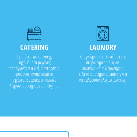
CATERING
LAUNDRY
Προϊόντα για catering,
Επαγγελματικά πλυντήρια και
μηχανήματα μεγάλης
στεγνωτήρια ρούχων,
παραγωγής για δεξιώσεις όπως
κυλινδρικά σιδερωτήρια,
φούρνοι, ανατρεπόμενα
ειδικά συστήματα Laundry για
τηγάνια, βραστήρες πολλών
να καλύψουν όλες τις ανάγκες.
λίτρων, συστήματα laundry.......