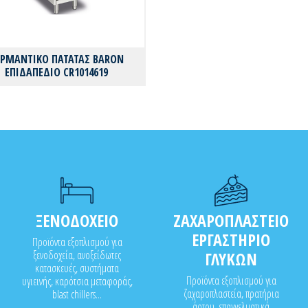
ΡΜΑΝΤΙΚΟ ΠΑΤΑΤΑΣ BARON
ΕΠΙΔΑΠΕΔΙΟ CR1014619
ΞΕΝΟΔΟΧΕΙΟ
ΖΑΧΑΡΟΠΛΑΣΤΕΙΟ
ΕΡΓΑΣΤΗΡΙΟ
Προϊόντα εξοπλισμού για
ξενοδοχεία, ανοξείδωτες
ΓΛΥΚΩΝ
κατασκευές, συστήματα
Προϊόντα εξοπλισμού για
υγιεινής, καρότσια μεταφοράς,
ζαχαροπλαστεία, πρατήρια
blast chillers...
άρτου, επαγγελματικά