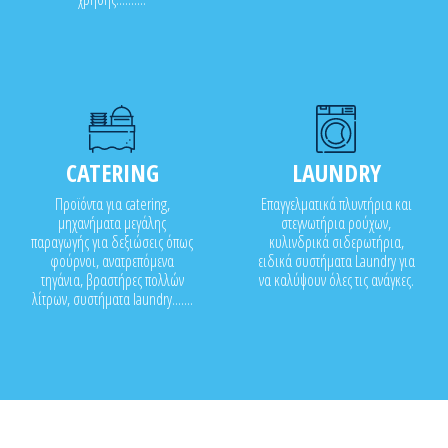
CATERING
LAUNDRY
Προϊόντα για catering,
Επαγγελματικά πλυντήρια και
μηχανήματα μεγάλης
στεγνωτήρια ρούχων,
παραγωγής για δεξιώσεις όπως
κυλινδρικά σιδερωτήρια,
φούρνοι, ανατρεπόμενα
ειδικά συστήματα Laundry για
τηγάνια, βραστήρες πολλών
να καλύψουν όλες τις ανάγκες.
λίτρων, συστήματα laundry.......