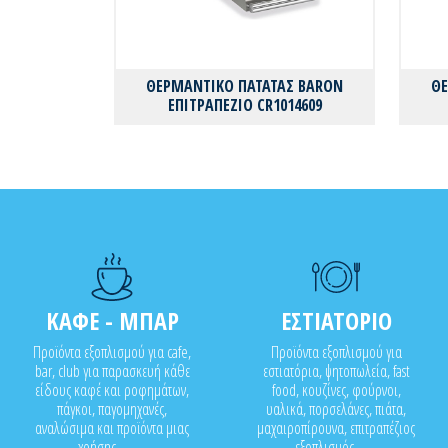
ΘΕΡΜΑΝΤΙΚΟ ΠΑΤΑΤΑΣ BARON
ΘΕ
ΕΠΙΤΡΑΠΕΖΙΟ CR1014609
ΚΑΦΕ - ΜΠΑΡ
ΕΣΤΙΑΤΟΡΙΟ
Προϊόντα εξοπλισμού για cafe,
Προϊόντα εξοπλισμού για
bar, club για παρασκευή κάθε
εστιατόρια, ψητοπωλεία, fast
είδους καφέ και ροφημάτων,
food, κουζίνες, φούρνοι,
πάγκοι, παγομηχανές,
υαλικά, πορσελάνες, πιάτα,
αναλώσιμα και προϊόντα μιας
μαχαιροπίρουνα, επιτραπέζιος
χρήσης..........
εξοπλισμός........