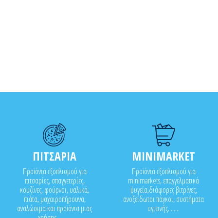
ΠΙΤΣΑΡΙΑ
MINIMARKET
Προϊόντα εξοπλισμού για
Προϊόντα εξοπλισμού για
πιτσαρίες, σπαγγετερίες,
minimarkets, επαγγελματικά
κουζίνες, φούρνοι, υαλικά,
ψυγεία,διάφορες βιτρίνες,
πιάτα, μαχαιροπήρουνα,
ανοξείδωτοι πάγκοι, συστήματα
αναλώσιμα και προϊόντα μιας
υγιεινής........
χρήσης..........