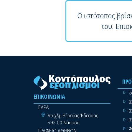
Ο ιστότοπος βρίσ
του. Επισ
ΠΡΟ
Κ
ΕΠΙΚΟΙΝΩΝΊΑ
Β
ΕΔΡΑ
Β
9ο χλμ Βέροιας-Έδεσσας
Β
592 00 Νάουσα
Φ
ΓΡΑΦΕΙΟ ΑΘΗΝΩΝ