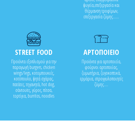
ψυγεία,επεξεργασία και
θέρμανση τροφίμων,
επεξεργασία ζύμης.......
STREET FOOD
ΑΡΤΟΠΟΙΕΙΟ
Προϊόντα εξοπλισμού για την
Προϊόντα για αρτοποιεία,
παραγωγή burgers, chicken
φούρνοι αρτοποιίας,
wings/legs, κοτομπουκιές,
ζυμωτήρια, ζυγοκοπτικά,
κοτόπουλο, ψητά σχάρας,
ερμάρια, στρογγυλοποιητές
πατάτες, τηγανητά, hot dog,
ζύμης.....
σάντουϊτς, γύρος, πίτσα,
τορτίγια, burritos, noodles