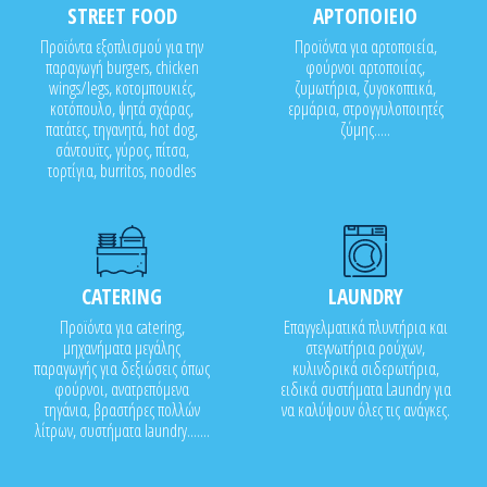
STREET FOOD
ΑΡΤΟΠΟΙΕΙΟ
Προϊόντα εξοπλισμού για την
Προϊόντα για αρτοποιεία,
παραγωγή burgers, chicken
φούρνοι αρτοποιίας,
wings/legs, κοτομπουκιές,
ζυμωτήρια, ζυγοκοπτικά,
κοτόπουλο, ψητά σχάρας,
ερμάρια, στρογγυλοποιητές
πατάτες, τηγανητά, hot dog,
ζύμης.....
σάντουϊτς, γύρος, πίτσα,
τορτίγια, burritos, noodles
CATERING
LAUNDRY
Προϊόντα για catering,
Επαγγελματικά πλυντήρια και
μηχανήματα μεγάλης
στεγνωτήρια ρούχων,
παραγωγής για δεξιώσεις όπως
κυλινδρικά σιδερωτήρια,
φούρνοι, ανατρεπόμενα
ειδικά συστήματα Laundry για
τηγάνια, βραστήρες πολλών
να καλύψουν όλες τις ανάγκες.
λίτρων, συστήματα laundry.......