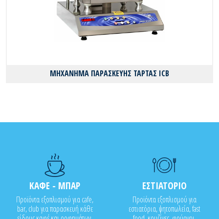
ΜΗΧΑΝΗΜΑ ΠΑΡΑΣΚΕΥΗΣ ΤΑΡΤΑΣ ICB
ΚΑΦΕ - ΜΠΑΡ
ΕΣΤΙΑΤΟΡΙΟ
Προϊόντα εξοπλισμού για cafe,
Προϊόντα εξοπλισμού για
bar, club για παρασκευή κάθε
εστιατόρια, ψητοπωλεία, fast
είδους καφέ και ροφημάτων,
food, κουζίνες, φούρνοι,