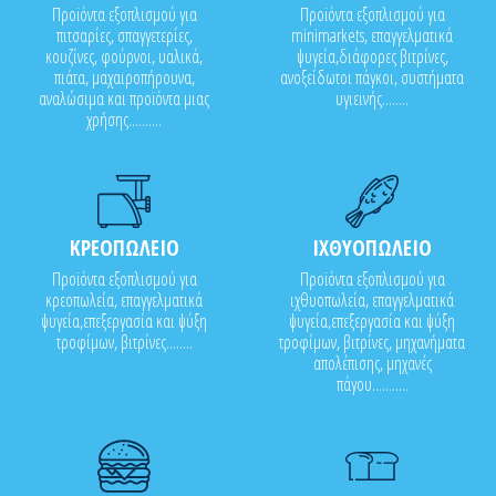
Προϊόντα εξοπλισμού για
Προϊόντα εξοπλισμού για
πιτσαρίες, σπαγγετερίες,
minimarkets, επαγγελματικά
κουζίνες, φούρνοι, υαλικά,
ψυγεία,διάφορες βιτρίνες,
πιάτα, μαχαιροπήρουνα,
ανοξείδωτοι πάγκοι, συστήματα
αναλώσιμα και προϊόντα μιας
υγιεινής........
χρήσης..........
ΚΡΕΟΠΩΛΕΙΟ
ΙΧΘΥΟΠΩΛΕΙΟ
Προϊόντα εξοπλισμού για
Προϊόντα εξοπλισμού για
κρεοπωλεία, επαγγελματικά
ιχθυοπωλεία, επαγγελματικά
ψυγεία,επεξεργασία και ψύξη
ψυγεία,επεξεργασία και ψύξη
τροφίμων, βιτρίνες........
τροφίμων, βιτρίνες, μηχανήματα
απολέπισης, μηχανές
πάγου...........