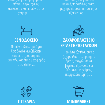
πάγκοι, παγομηχανές,
υαλικά, πορσελάνες, πιάτα,
αναλώσιμα και προϊόντα μιας
μαχαιροπίρουνα, επιτραπέζιος
χρήσης..........
εξοπλισμός........
ΞΕΝΟΔΟΧΕΙΟ
ΖΑΧΑΡΟΠΛΑΣΤΕΙΟ
ΕΡΓΑΣΤΗΡΙΟ ΓΛΥΚΩΝ
Προϊόντα εξοπλισμού για
ξενοδοχεία, ανοξείδωτες
Προϊόντα εξοπλισμού για
κατασκευές, συστήματα
ζαχαροπλαστεία, πρατήρια
υγιεινής, καρότσια μεταφοράς,
άρτου, επαγγελματικά
blast chillers...
ψυγεία,επεξεργασία και
θέρμανση τροφίμων,
επεξεργασία ζύμης.......
ΠΙΤΣΑΡΙΑ
MINIMARKET