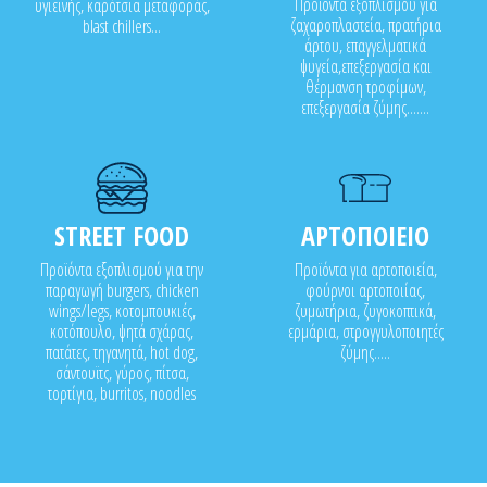
Προϊόντα εξοπλισμού για
υγιεινής, καρότσια μεταφοράς,
ζαχαροπλαστεία, πρατήρια
blast chillers...
άρτου, επαγγελματικά
ψυγεία,επεξεργασία και
θέρμανση τροφίμων,
επεξεργασία ζύμης.......
STREET FOOD
ΑΡΤΟΠΟΙΕΙΟ
Προϊόντα εξοπλισμού για την
Προϊόντα για αρτοποιεία,
παραγωγή burgers, chicken
φούρνοι αρτοποιίας,
wings/legs, κοτομπουκιές,
ζυμωτήρια, ζυγοκοπτικά,
κοτόπουλο, ψητά σχάρας,
ερμάρια, στρογγυλοποιητές
πατάτες, τηγανητά, hot dog,
ζύμης.....
σάντουϊτς, γύρος, πίτσα,
τορτίγια, burritos, noodles