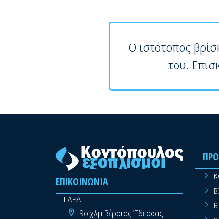
Ο ιστότοπος βρίσ
του. Επισ
ΠΡΟ
Κ
ΕΠΙΚΟΙΝΩΝΊΑ
Β
ΕΔΡΑ
Β
9ο χλμ Βέροιας-Έδεσσας