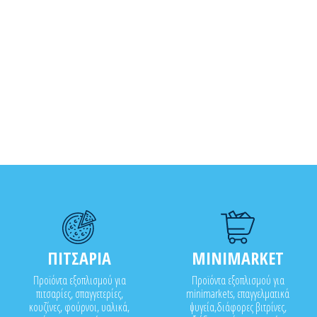
ΠΙΤΣΑΡΙΑ
MINIMARKET
Προϊόντα εξοπλισμού για
Προϊόντα εξοπλισμού για
πιτσαρίες, σπαγγετερίες,
minimarkets, επαγγελματικά
κουζίνες, φούρνοι, υαλικά,
ψυγεία,διάφορες βιτρίνες,