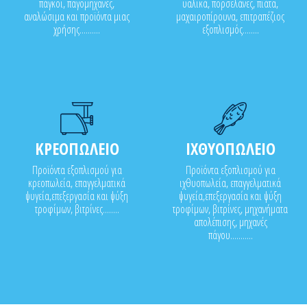
πάγκοι, παγομηχανές,
υαλικά, πορσελάνες, πιάτα,
αναλώσιμα και προϊόντα μιας
μαχαιροπίρουνα, επιτραπέζιος
χρήσης..........
εξοπλισμός........
ΚΡΕΟΠΩΛΕΙΟ
ΙΧΘΥΟΠΩΛΕΙΟ
Προϊόντα εξοπλισμού για
Προϊόντα εξοπλισμού για
κρεοπωλεία, επαγγελματικά
ιχθυοπωλεία, επαγγελματικά
ψυγεία,επεξεργασία και ψύξη
ψυγεία,επεξεργασία και ψύξη
τροφίμων, βιτρίνες........
τροφίμων, βιτρίνες, μηχανήματα
απολέπισης, μηχανές
πάγου...........