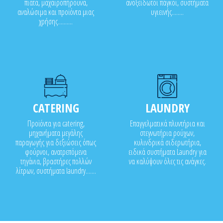
πιάτα, μαχαιροπήρουνα,
ανοξείδωτοι πάγκοι, συστήματα
αναλώσιμα και προϊόντα μιας
υγιεινής........
χρήσης..........
CATERING
LAUNDRY
Προϊόντα για catering,
Επαγγελματικά πλυντήρια και
μηχανήματα μεγάλης
στεγνωτήρια ρούχων,
παραγωγής για δεξιώσεις όπως
κυλινδρικά σιδερωτήρια,
φούρνοι, ανατρεπόμενα
ειδικά συστήματα Laundry για
τηγάνια, βραστήρες πολλών
να καλύψουν όλες τις ανάγκες.
λίτρων, συστήματα laundry.......