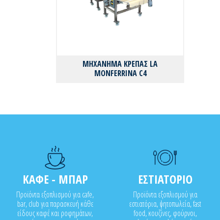
ΜΗΧΑΝΗΜΑ ΚΡΕΠΑΣ LA
MONFERRINA C4
ΚΑΦΕ - ΜΠΑΡ
ΕΣΤΙΑΤΟΡΙΟ
Προϊόντα εξοπλισμού για cafe,
Προϊόντα εξοπλισμού για
bar, club για παρασκευή κάθε
εστιατόρια, ψητοπωλεία, fast
είδους καφέ και ροφημάτων,
food, κουζίνες, φούρνοι,