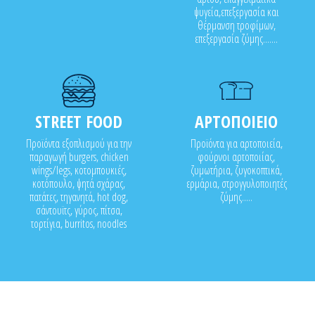
ψυγεία,επεξεργασία και
θέρμανση τροφίμων,
επεξεργασία ζύμης.......
STREET FOOD
ΑΡΤΟΠΟΙΕΙΟ
Προϊόντα εξοπλισμού για την
Προϊόντα για αρτοποιεία,
παραγωγή burgers, chicken
φούρνοι αρτοποιίας,
wings/legs, κοτομπουκιές,
ζυμωτήρια, ζυγοκοπτικά,
κοτόπουλο, ψητά σχάρας,
ερμάρια, στρογγυλοποιητές
πατάτες, τηγανητά, hot dog,
ζύμης.....
σάντουϊτς, γύρος, πίτσα,
τορτίγια, burritos, noodles