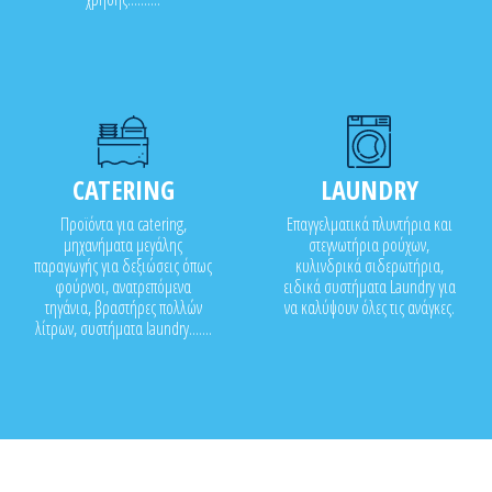
CATERING
LAUNDRY
Προϊόντα για catering,
Επαγγελματικά πλυντήρια και
μηχανήματα μεγάλης
στεγνωτήρια ρούχων,
παραγωγής για δεξιώσεις όπως
κυλινδρικά σιδερωτήρια,
φούρνοι, ανατρεπόμενα
ειδικά συστήματα Laundry για
τηγάνια, βραστήρες πολλών
να καλύψουν όλες τις ανάγκες.
λίτρων, συστήματα laundry.......