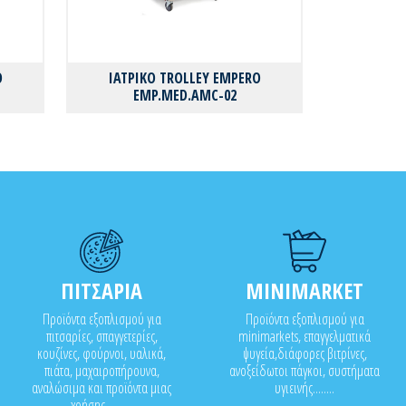
O
ΙΑΤΡΙΚΟ TROLLEY EMPERO
EMP.MED.AMC-02
ΠΙΤΣΑΡΙΑ
MINIMARKET
Προϊόντα εξοπλισμού για
Προϊόντα εξοπλισμού για
πιτσαρίες, σπαγγετερίες,
minimarkets, επαγγελματικά
κουζίνες, φούρνοι, υαλικά,
ψυγεία,διάφορες βιτρίνες,
πιάτα, μαχαιροπήρουνα,
ανοξείδωτοι πάγκοι, συστήματα
αναλώσιμα και προϊόντα μιας
υγιεινής........
χρήσης..........