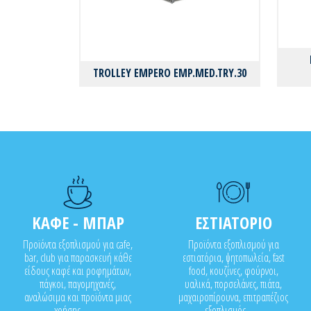
TROLLEY EMPERO EMP.MED.TRY.30
ΚΑΦΕ - ΜΠΑΡ
ΕΣΤΙΑΤΟΡΙΟ
Προϊόντα εξοπλισμού για cafe,
Προϊόντα εξοπλισμού για
bar, club για παρασκευή κάθε
εστιατόρια, ψητοπωλεία, fast
είδους καφέ και ροφημάτων,
food, κουζίνες, φούρνοι,
πάγκοι, παγομηχανές,
υαλικά, πορσελάνες, πιάτα,
αναλώσιμα και προϊόντα μιας
μαχαιροπίρουνα, επιτραπέζιος
χρήσης..........
εξοπλισμός........