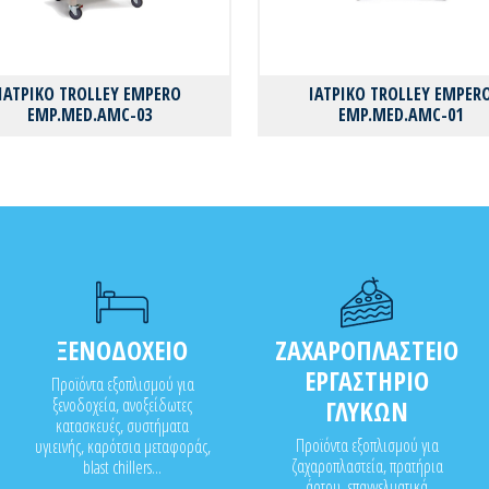
ΙΑΤΡΙΚΟ TROLLEY EMPERO
ΙΑΤΡΙΚΟ TROLLEY EMPER
EMP.MED.AMC-03
EMP.MED.AMC-01
ΞΕΝΟΔΟΧΕΙΟ
ΖΑΧΑΡΟΠΛΑΣΤΕΙΟ
ΕΡΓΑΣΤΗΡΙΟ
Προϊόντα εξοπλισμού για
ξενοδοχεία, ανοξείδωτες
ΓΛΥΚΩΝ
κατασκευές, συστήματα
Προϊόντα εξοπλισμού για
υγιεινής, καρότσια μεταφοράς,
ζαχαροπλαστεία, πρατήρια
blast chillers...
άρτου, επαγγελματικά