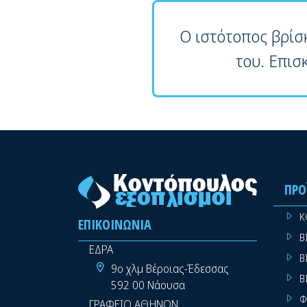
Ο ιστότοπος βρίσ
του. Επισ
ΠΡΟ
Κ
ΕΠΙΚΟΙΝΩΝΊΑ
Β
ΕΔΡΑ
Β
9ο χλμ Βέροιας-Έδεσσας
Β
592 00 Νάουσα
Φ
ΓΡΑΦΕΙΟ ΑΘΗΝΩΝ