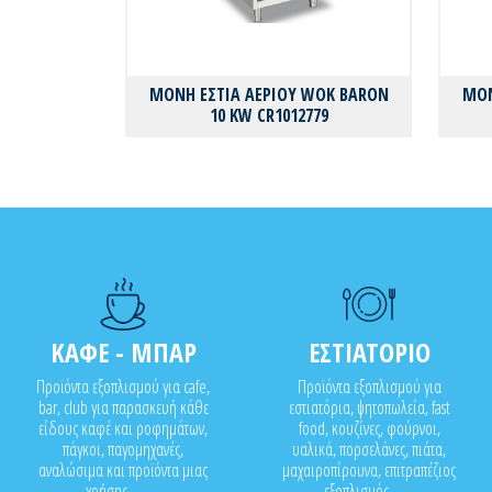
ΜΟΝΗ ΕΣΤΙΑ ΑΕΡΙΟΥ WOK BARON
ΜΟΝ
10 KW CR1012779
ΚΑΦΕ - ΜΠΑΡ
ΕΣΤΙΑΤΟΡΙΟ
Προϊόντα εξοπλισμού για cafe,
Προϊόντα εξοπλισμού για
bar, club για παρασκευή κάθε
εστιατόρια, ψητοπωλεία, fast
είδους καφέ και ροφημάτων,
food, κουζίνες, φούρνοι,
πάγκοι, παγομηχανές,
υαλικά, πορσελάνες, πιάτα,
αναλώσιμα και προϊόντα μιας
μαχαιροπίρουνα, επιτραπέζιος
χρήσης..........
εξοπλισμός........