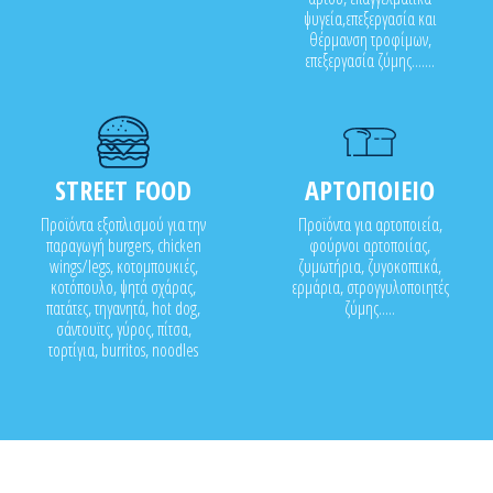
ψυγεία,επεξεργασία και
θέρμανση τροφίμων,
επεξεργασία ζύμης.......
STREET FOOD
ΑΡΤΟΠΟΙΕΙΟ
Προϊόντα εξοπλισμού για την
Προϊόντα για αρτοποιεία,
παραγωγή burgers, chicken
φούρνοι αρτοποιίας,
wings/legs, κοτομπουκιές,
ζυμωτήρια, ζυγοκοπτικά,
κοτόπουλο, ψητά σχάρας,
ερμάρια, στρογγυλοποιητές
πατάτες, τηγανητά, hot dog,
ζύμης.....
σάντουϊτς, γύρος, πίτσα,
τορτίγια, burritos, noodles