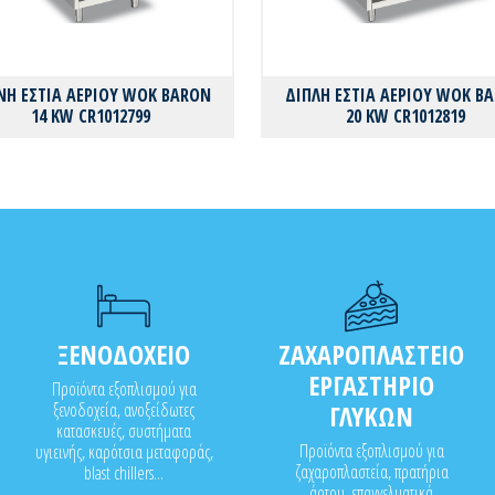
Η ΕΣΤΙΑ ΑΕΡΙΟΥ WOK BARON
ΔΙΠΛΗ ΕΣΤΙΑ ΑΕΡΙΟΥ WOK B
14 KW CR1012799
20 KW CR1012819
ΞΕΝΟΔΟΧΕΙΟ
ΖΑΧΑΡΟΠΛΑΣΤΕΙΟ
ΕΡΓΑΣΤΗΡΙΟ
Προϊόντα εξοπλισμού για
ξενοδοχεία, ανοξείδωτες
ΓΛΥΚΩΝ
κατασκευές, συστήματα
Προϊόντα εξοπλισμού για
υγιεινής, καρότσια μεταφοράς,
ζαχαροπλαστεία, πρατήρια
blast chillers...
άρτου, επαγγελματικά