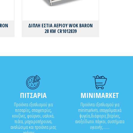
ARON
ΔΙΠΛΗ ΕΣΤΙΑ ΑΕΡΙΟΥ WOK BARON
28 KW CR1012839
ΠΙΤΣΑΡΙΑ
MINIMARKET
Προϊόντα εξοπλισμού για
Προϊόντα εξοπλισμού για
πιτσαρίες, σπαγγετερίες,
minimarkets, επαγγελματικά
κουζίνες, φούρνοι, υαλικά,
ψυγεία,διάφορες βιτρίνες,
πιάτα, μαχαιροπήρουνα,
ανοξείδωτοι πάγκοι, συστήματα
αναλώσιμα και προϊόντα μιας
υγιεινής........
χρήσης..........