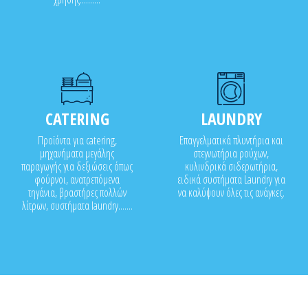
CATERING
LAUNDRY
Προϊόντα για catering,
Επαγγελματικά πλυντήρια και
μηχανήματα μεγάλης
στεγνωτήρια ρούχων,
παραγωγής για δεξιώσεις όπως
κυλινδρικά σιδερωτήρια,
φούρνοι, ανατρεπόμενα
ειδικά συστήματα Laundry για
τηγάνια, βραστήρες πολλών
να καλύψουν όλες τις ανάγκες.
λίτρων, συστήματα laundry.......