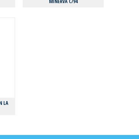
MINERVA C/94
Ν LA