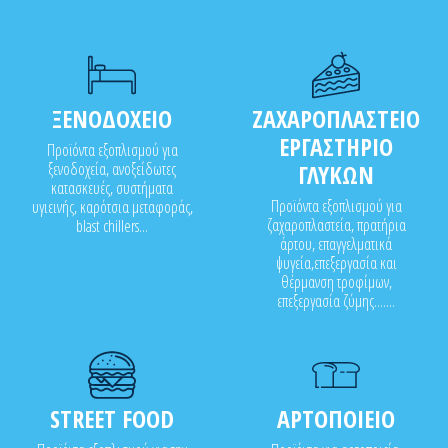
ΞΕΝΟΔΟΧΕΙΟ
ΖΑΧΑΡΟΠΛΑΣΤΕΙΟ
ΕΡΓΑΣΤΗΡΙΟ
Προϊόντα εξοπλισμού για
ξενοδοχεία, ανοξείδωτες
ΓΛΥΚΩΝ
κατασκευές, συστήματα
Προϊόντα εξοπλισμού για
υγιεινής, καρότσια μεταφοράς,
ζαχαροπλαστεία, πρατήρια
blast chillers...
άρτου, επαγγελματικά
ψυγεία,επεξεργασία και
θέρμανση τροφίμων,
επεξεργασία ζύμης.......
STREET FOOD
ΑΡΤΟΠΟΙΕΙΟ