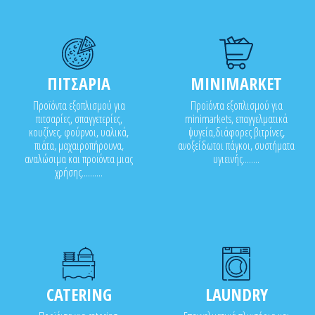
ΠΙΤΣΑΡΙΑ
MINIMARKET
Προϊόντα εξοπλισμού για
Προϊόντα εξοπλισμού για
πιτσαρίες, σπαγγετερίες,
minimarkets, επαγγελματικά
κουζίνες, φούρνοι, υαλικά,
ψυγεία,διάφορες βιτρίνες,
πιάτα, μαχαιροπήρουνα,
ανοξείδωτοι πάγκοι, συστήματα
αναλώσιμα και προϊόντα μιας
υγιεινής........
χρήσης..........
CATERING
LAUNDRY