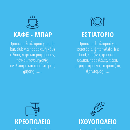
ΚΑΦΕ - ΜΠΑΡ
ΕΣΤΙΑΤΟΡΙΟ
Προϊόντα εξοπλισμού για cafe,
Προϊόντα εξοπλισμού για
bar, club για παρασκευή κάθε
εστιατόρια, ψητοπωλεία, fast
είδους καφέ και ροφημάτων,
food, κουζίνες, φούρνοι,
πάγκοι, παγομηχανές,
υαλικά, πορσελάνες, πιάτα,
αναλώσιμα και προϊόντα μιας
μαχαιροπίρουνα, επιτραπέζιος
χρήσης..........
εξοπλισμός........
ΚΡΕΟΠΩΛΕΙΟ
ΙΧΘΥΟΠΩΛΕΙΟ