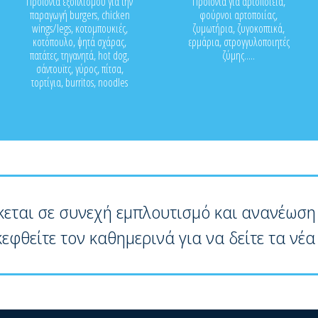
Προϊόντα εξοπλισμού για την
Προϊόντα για αρτοποιεία,
παραγωγή burgers, chicken
φούρνοι αρτοποιίας,
wings/legs, κοτομπουκιές,
ζυμωτήρια, ζυγοκοπτικά,
κοτόπουλο, ψητά σχάρας,
ερμάρια, στρογγυλοποιητές
πατάτες, τηγανητά, hot dog,
ζύμης.....
σάντουϊτς, γύρος, πίτσα,
τορτίγια, burritos, noodles
κεται σε συνεχή εμπλουτισμό και ανανέωση
κεφθείτε τον καθημερινά για να δείτε τα νέα