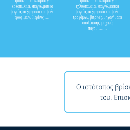
Προϊόντα εξοπλισμού για
Προϊόντα εξοπλισμού για
κρεοπωλεία, επαγγελματικά
ιχθυοπωλεία, επαγγελματικά
ψυγεία,επεξεργασία και ψύξη
ψυγεία,επεξεργασία και ψύξη
τροφίμων, βιτρίνες........
τροφίμων, βιτρίνες, μηχανήματα
απολέπισης, μηχανές
πάγου...........
Ο ιστότοπος βρίσ
του. Επισ