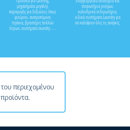
Προϊόντα για catering,
Επαγγελματικά πλυντήρια και
μηχανήματα μεγάλης
στεγνωτήρια ρούχων,
παραγωγής για δεξιώσεις όπως
κυλινδρικά σιδερωτήρια,
φούρνοι, ανατρεπόμενα
ειδικά συστήματα Laundry για
τηγάνια, βραστήρες πολλών
να καλύψουν όλες τις ανάγκες.
λίτρων, συστήματα laundry.......
 του περιεχομένου
 προϊόντα.