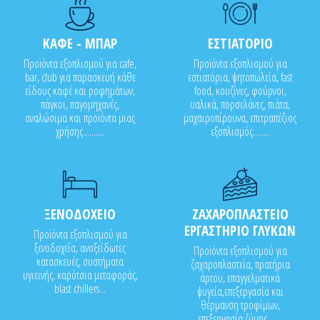
ΚΑΦΕ - ΜΠΑΡ
ΕΣΤΙΑΤΟΡΙΟ
Προϊόντα εξοπλισμού για cafe,
Προϊόντα εξοπλισμού για
bar, club για παρασκευή κάθε
εστιατόρια, ψητοπωλεία, fast
είδους καφέ και ροφημάτων,
food, κουζίνες, φούρνοι,
πάγκοι, παγομηχανές,
υαλικά, πορσελάνες, πιάτα,
αναλώσιμα και προϊόντα μιας
μαχαιροπίρουνα, επιτραπέζιος
χρήσης..........
εξοπλισμός........
ΞΕΝΟΔΟΧΕΙΟ
ΖΑΧΑΡΟΠΛΑΣΤΕΙΟ
ΕΡΓΑΣΤΗΡΙΟ ΓΛΥΚΩΝ
Προϊόντα εξοπλισμού για
ξενοδοχεία, ανοξείδωτες
Προϊόντα εξοπλισμού για
κατασκευές, συστήματα
ζαχαροπλαστεία, πρατήρια
υγιεινής, καρότσια μεταφοράς,
άρτου, επαγγελματικά
blast chillers...
ψυγεία,επεξεργασία και
θέρμανση τροφίμων,
επεξεργασία ζύμης.......