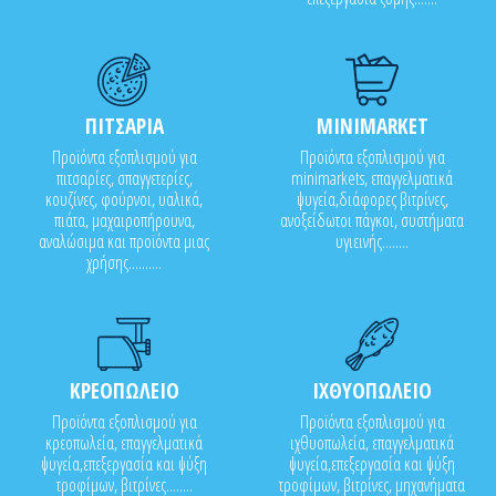
ΠΙΤΣΑΡΙΑ
MINIMARKET
Προϊόντα εξοπλισμού για
Προϊόντα εξοπλισμού για
πιτσαρίες, σπαγγετερίες,
minimarkets, επαγγελματικά
κουζίνες, φούρνοι, υαλικά,
ψυγεία,διάφορες βιτρίνες,
πιάτα, μαχαιροπήρουνα,
ανοξείδωτοι πάγκοι, συστήματα
αναλώσιμα και προϊόντα μιας
υγιεινής........
χρήσης..........
ΚΡΕΟΠΩΛΕΙΟ
ΙΧΘΥΟΠΩΛΕΙΟ
Προϊόντα εξοπλισμού για
Προϊόντα εξοπλισμού για
κρεοπωλεία, επαγγελματικά
ιχθυοπωλεία, επαγγελματικά
ψυγεία,επεξεργασία και ψύξη
ψυγεία,επεξεργασία και ψύξη
τροφίμων, βιτρίνες........
τροφίμων, βιτρίνες, μηχανήματα