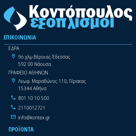
ΕΠΙΚΟΙΝΩΝΊΑ
ΕΔΡΑ
9ο χλμ Βέροιας-Έδεσσας
592 00 Νάουσα
ΓΡΑΦΕΙΟ ΑΘΗΝΩΝ
Λεωφ. Μαραθώνος 110, Γέρακας
15344 Αθήνα
801 10 10 500
2110012721
info@kontex.gr
ΠΡΟΪΌΝΤΑ