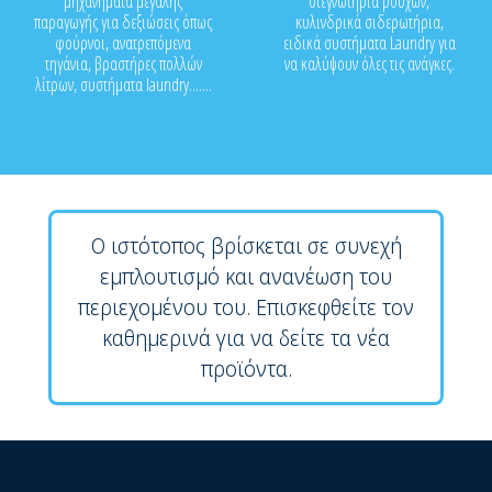
μηχανήματα μεγάλης
στεγνωτήρια ρούχων,
παραγωγής για δεξιώσεις όπως
κυλινδρικά σιδερωτήρια,
φούρνοι, ανατρεπόμενα
ειδικά συστήματα Laundry για
τηγάνια, βραστήρες πολλών
να καλύψουν όλες τις ανάγκες.
λίτρων, συστήματα laundry.......
Ο ιστότοπος βρίσκεται σε συνεχή
εμπλουτισμό και ανανέωση του
περιεχομένου του. Επισκεφθείτε τον
καθημερινά για να δείτε τα νέα
προϊόντα.