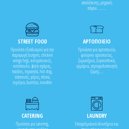
απολέπισης, μηχανές
πάγου...........
STREET FOOD
ΑΡΤΟΠΟΙΕΙΟ
Προϊόντα εξοπλισμού για την
Προϊόντα για αρτοποιεία,
παραγωγή burgers, chicken
φούρνοι αρτοποιίας,
wings/legs, κοτομπουκιές,
ζυμωτήρια, ζυγοκοπτικά,
κοτόπουλο, ψητά σχάρας,
ερμάρια, στρογγυλοποιητές
πατάτες, τηγανητά, hot dog,
ζύμης.....
σάντουϊτς, γύρος, πίτσα,
τορτίγια, burritos, noodles
CATERING
LAUNDRY
Προϊόντα για catering,
Επαγγελματικά πλυντήρια και