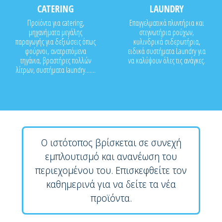
CATERING
LAUNDRY
Προϊόντα για catering,
Επαγγελματικά πλυντήρια και
μηχανήματα μεγάλης
στεγνωτήρια ρούχων,
παραγωγής για δεξιώσεις όπως
κυλινδρικά σιδερωτήρια,
φούρνοι, ανατρεπόμενα
ειδικά συστήματα Laundry για
τηγάνια, βραστήρες πολλών
να καλύψουν όλες τις ανάγκες.
λίτρων, συστήματα laundry.......
Ο ιστότοπος βρίσκεται σε συνεχή
εμπλουτισμό και ανανέωση του
περιεχομένου του. Επισκεφθείτε τον
καθημερινά για να δείτε τα νέα
προϊόντα.