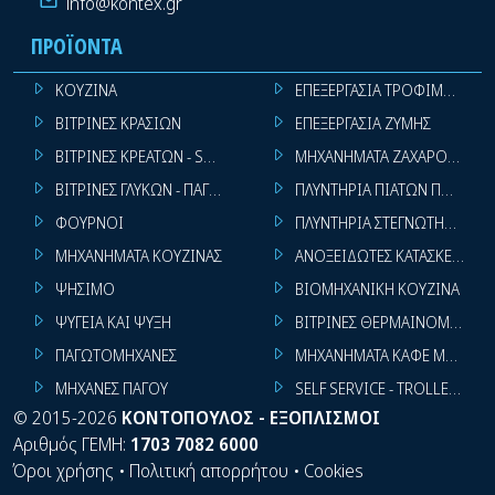
info@kontex.gr
ΠΡΟΪΌΝΤΑ
ΚΟΥΖΙΝΑ
ΕΠΕΞΕΡΓΑΣΙΑ ΤΡΟΦΙΜΩΝ
ΒΙΤΡΙΝΕΣ ΚΡΑΣΙΩΝ
ΕΠΕΞΕΡΓΑΣΙΑ ΖΥΜΗΣ
ΒΙΤΡΙΝΕΣ ΚΡΕΑΤΩΝ - SUPER MARKET
ΜΗΧΑΝΗΜΑΤΑ ΖΑΧΑΡΟΠΛΑΣΤ
ΒΙΤΡΙΝΕΣ ΓΛΥΚΩΝ - ΠΑΓΩΤΩΝ
ΠΛΥΝΤΗΡΙΑ ΠΙΑΤΩΝ ΠΟΤΗΡΙ
ΦΟΥΡΝΟΙ
ΠΛΥΝΤΗΡΙΑ ΣΤΕΓΝΩΤΗΡΙΑ ΣΙ
ΜΗΧΑΝΗΜΑΤΑ ΚΟΥΖΙΝΑΣ
ΑΝΟΞΕΙΔΩΤΕΣ ΚΑΤΑΣΚΕΥΕΣ
ΨΗΣΙΜΟ
ΒΙΟΜΗΧΑΝΙΚΗ ΚΟΥΖΙΝΑ
ΨΥΓΕΙΑ ΚΑΙ ΨΥΞΗ
ΒΙΤΡΙΝΕΣ ΘΕΡΜΑΙΝΟΜΕΝΕΣ
ΠΑΓΩΤΟΜΗΧΑΝΕΣ
ΜΗΧΑΝΗΜΑΤΑ ΚΑΦΕ ΜΠΑΡ
ΜΗΧΑΝΕΣ ΠΑΓΟΥ
SELF SERVICE - TROLLEY - LI
©
2015-2026
ΚΟΝΤΟΠΟΥΛΟΣ - ΕΞΟΠΛΙΣΜΟΙ
Αριθμός ΓΕΜΗ:
1703 7082 6000
Όροι χρήσης
•
Πολιτική απορρήτου
•
Cookies