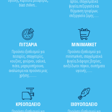
υγιεινής, καρότσια μεταφοράς,
άρτου, επαγγελματικά
blast chillers...
ψυγεία,επεξεργασία και
θέρμανση τροφίμων,
επεξεργασία ζύμης.......
ΠΙΤΣΑΡΙΑ
MINIMARKET
Προϊόντα εξοπλισμού για
Προϊόντα εξοπλισμού για
πιτσαρίες, σπαγγετερίες,
minimarkets, επαγγελματικά
κουζίνες, φούρνοι, υαλικά,
ψυγεία,διάφορες βιτρίνες,
πιάτα, μαχαιροπήρουνα,
ανοξείδωτοι πάγκοι, συστήματα
αναλώσιμα και προϊόντα μιας
υγιεινής........
χρήσης..........
ΚΡΕΟΠΩΛΕΙΟ
ΙΧΘΥΟΠΩΛΕΙΟ
Προϊόντα εξοπλισμού για
Προϊόντα εξοπλισμού για