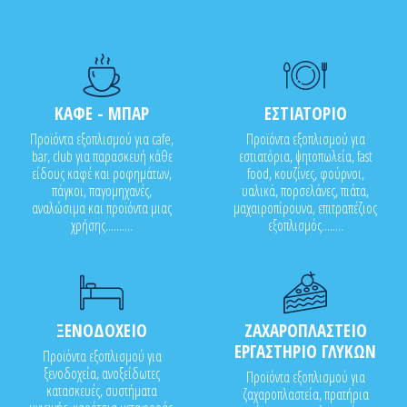
ΚΑΦΕ - ΜΠΑΡ
ΕΣΤΙΑΤΟΡΙΟ
Προϊόντα εξοπλισμού για cafe,
Προϊόντα εξοπλισμού για
bar, club για παρασκευή κάθε
εστιατόρια, ψητοπωλεία, fast
είδους καφέ και ροφημάτων,
food, κουζίνες, φούρνοι,
πάγκοι, παγομηχανές,
υαλικά, πορσελάνες, πιάτα,
αναλώσιμα και προϊόντα μιας
μαχαιροπίρουνα, επιτραπέζιος
χρήσης..........
εξοπλισμός........
ΞΕΝΟΔΟΧΕΙΟ
ΖΑΧΑΡΟΠΛΑΣΤΕΙΟ
ΕΡΓΑΣΤΗΡΙΟ ΓΛΥΚΩΝ
Προϊόντα εξοπλισμού για
ξενοδοχεία, ανοξείδωτες
Προϊόντα εξοπλισμού για
κατασκευές, συστήματα
ζαχαροπλαστεία, πρατήρια