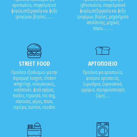
κρεοπωλεία, επαγγελματικά
ιχθυοπωλεία, επαγγελματικά
ψυγεία,επεξεργασία και ψύξη
ψυγεία,επεξεργασία και ψύξη
τροφίμων, βιτρίνες........
τροφίμων, βιτρίνες, μηχανήματα
απολέπισης, μηχανές
πάγου...........
STREET FOOD
ΑΡΤΟΠΟΙΕΙΟ
Προϊόντα εξοπλισμού για την
Προϊόντα για αρτοποιεία,
παραγωγή burgers, chicken
φούρνοι αρτοποιίας,
wings/legs, κοτομπουκιές,
ζυμωτήρια, ζυγοκοπτικά,
κοτόπουλο, ψητά σχάρας,
ερμάρια, στρογγυλοποιητές
πατάτες, τηγανητά, hot dog,
ζύμης.....
σάντουϊτς, γύρος, πίτσα,
τορτίγια, burritos, noodles