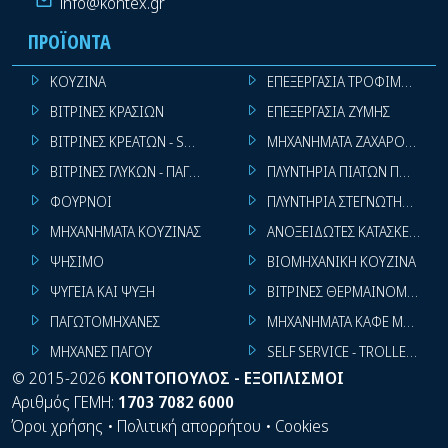
info@kontex.gr
ΠΡΟΪΌΝΤΑ
ΚΟΥΖΙΝΑ
ΕΠΕΞΕΡΓΑΣΙΑ ΤΡΟΦΙΜΩΝ
ΒΙΤΡΙΝΕΣ ΚΡΑΣΙΩΝ
ΕΠΕΞΕΡΓΑΣΙΑ ΖΥΜΗΣ
ΒΙΤΡΙΝΕΣ ΚΡΕΑΤΩΝ - SUPER MARKET
ΜΗΧΑΝΗΜΑΤΑ ΖΑΧΑΡΟΠΛΑΣΤ
ΒΙΤΡΙΝΕΣ ΓΛΥΚΩΝ - ΠΑΓΩΤΩΝ
ΠΛΥΝΤΗΡΙΑ ΠΙΑΤΩΝ ΠΟΤΗΡΙ
ΦΟΥΡΝΟΙ
ΠΛΥΝΤΗΡΙΑ ΣΤΕΓΝΩΤΗΡΙΑ ΣΙ
ΜΗΧΑΝΗΜΑΤΑ ΚΟΥΖΙΝΑΣ
ΑΝΟΞΕΙΔΩΤΕΣ ΚΑΤΑΣΚΕΥΕΣ
ΨΗΣΙΜΟ
ΒΙΟΜΗΧΑΝΙΚΗ ΚΟΥΖΙΝΑ
ΨΥΓΕΙΑ ΚΑΙ ΨΥΞΗ
ΒΙΤΡΙΝΕΣ ΘΕΡΜΑΙΝΟΜΕΝΕΣ
ΠΑΓΩΤΟΜΗΧΑΝΕΣ
ΜΗΧΑΝΗΜΑΤΑ ΚΑΦΕ ΜΠΑΡ
ΜΗΧΑΝΕΣ ΠΑΓΟΥ
SELF SERVICE - TROLLEY - LI
©
2015-2026
ΚΟΝΤΟΠΟΥΛΟΣ - ΕΞΟΠΛΙΣΜΟΙ
Αριθμός ΓΕΜΗ:
1703 7082 6000
Όροι χρήσης
•
Πολιτική απορρήτου
•
Cookies