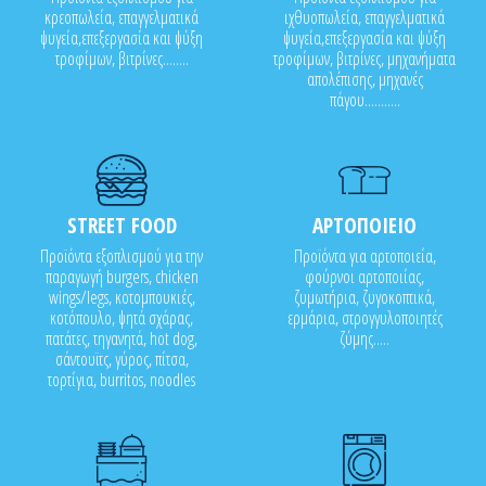
κρεοπωλεία, επαγγελματικά
ιχθυοπωλεία, επαγγελματικά
ψυγεία,επεξεργασία και ψύξη
ψυγεία,επεξεργασία και ψύξη
τροφίμων, βιτρίνες........
τροφίμων, βιτρίνες, μηχανήματα
απολέπισης, μηχανές
πάγου...........
STREET FOOD
ΑΡΤΟΠΟΙΕΙΟ
Προϊόντα εξοπλισμού για την
Προϊόντα για αρτοποιεία,
παραγωγή burgers, chicken
φούρνοι αρτοποιίας,
wings/legs, κοτομπουκιές,
ζυμωτήρια, ζυγοκοπτικά,
κοτόπουλο, ψητά σχάρας,
ερμάρια, στρογγυλοποιητές
πατάτες, τηγανητά, hot dog,
ζύμης.....
σάντουϊτς, γύρος, πίτσα,
τορτίγια, burritos, noodles